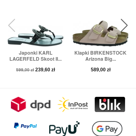
Japonki KARL
Klapki BIRKENSTOCK
LAGERFELD Skoot II...
Arizona Big...
Cena
Cena
Cena
239,60 zł
589,00 zł
599,00 zł
podstawowa