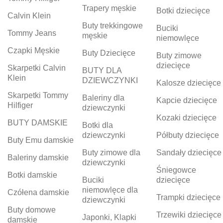
Trapery męskie
Botki dziecięce
Calvin Klein
Buty trekkingowe
Buciki
Tommy Jeans
męskie
niemowlęce
Czapki Męskie
Buty Dziecięce
Buty zimowe
dziecięce
Skarpetki Calvin
BUTY DLA
Klein
DZIEWCZYNKI
Kalosze dziecięce
Skarpetki Tommy
Baleriny dla
Kapcie dziecięce
Hilfiger
dziewczynki
Kozaki dziecięce
BUTY DAMSKIE
Botki dla
dziewczynki
Półbuty dziecięce
Buty Emu damskie
Buty zimowe dla
Sandały dziecięce
Baleriny damskie
dziewczynki
Śniegowce
Botki damskie
Buciki
dziecięce
niemowlęce dla
Czółena damskie
Trampki dziecięce
dziewczynki
Buty domowe
Trzewiki dziecięce
Japonki, Klapki
damskie