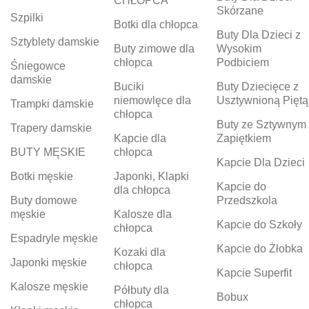
CHŁOPCA
Skórzane
Szpilki
Botki dla chłopca
Buty Dla Dzieci z
Sztyblety damskie
Buty zimowe dla
Wysokim
chłopca
Podbiciem
Śniegowce
damskie
Buciki
Buty Dziecięce z
niemowlęce dla
Usztywnioną Piętą
Trampki damskie
chłopca
Buty ze Sztywnym
Trapery damskie
Kapcie dla
Zapiętkiem
BUTY MĘSKIE
chłopca
Kapcie Dla Dzieci
Botki męskie
Japonki, Klapki
Kapcie do
dla chłopca
Buty domowe
Przedszkola
męskie
Kalosze dla
Kapcie do Szkoły
chłopca
Espadryle męskie
Kapcie do Żłobka
Kozaki dla
Japonki męskie
chłopca
Kapcie Superfit
Kalosze męskie
Półbuty dla
Bobux
chłopca