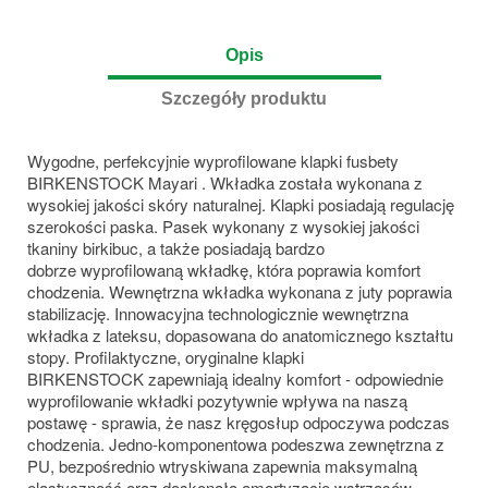
Opis
Szczegóły produktu
Wygodne, perfekcyjnie wyprofilowane klapki fusbety
BIRKENSTOCK Mayari . Wkładka została wykonana z
wysokiej jakości skóry naturalnej. Klapki posiadają regulację
szerokości paska. Pasek wykonany z wysokiej jakości
tkaniny birkibuc, a także posiadają bardzo
dobrze wyprofilowaną wkładkę, która poprawia komfort
chodzenia. Wewnętrzna wkładka wykonana z juty poprawia
stabilizację. Innowacyjna technologicznie wewnętrzna
wkładka z lateksu, dopasowana do anatomicznego kształtu
stopy. Profilaktyczne, oryginalne klapki
BIRKENSTOCK zapewniają
idealny komfort - odpowiednie
wyprofilowanie wkładki pozytywnie wpływa na naszą
postawę - sprawia, że nasz kręgosłup odpoczywa podczas
chodzenia. Jedno-komponentowa podeszwa zewnętrzna z
PU, bezpośrednio wtryskiwana zapewnia maksymalną
elastyczność oraz doskonałą amortyzację wstrząsów.