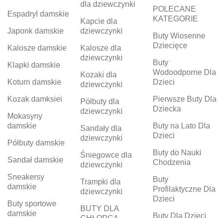
dla dziewczynki
POLECANE
Espadryl damskie
KATEGORIE
Kapcie dla
Japonk damskie
dziewczynki
Buty Wiosenne
Dziecięce
Kalosze damskie
Kalosze dla
dziewczynki
Buty
Klapki damskie
Wodoodporne Dla
Kozaki dla
Koturn damskie
Dzieci
dziewczynki
Kozak damksiei
Pierwsze Buty Dla
Półbuty dla
Dziecka
dziewczynki
Mokasyny
damskie
Buty na Lato Dla
Sandały dla
Dzieci
dziewczynki
Półbuty damskie
Buty do Nauki
Śniegowce dla
Sandał damskie
Chodzenia
dziewczynki
Sneakersy
Buty
Trampki dla
damskie
Profilaktyczne Dla
dziewczynki
Dzieci
Buty sportowe
BUTY DLA
damskie
Buty Dla Dzieci