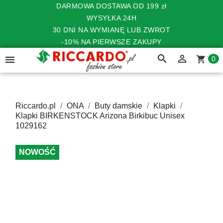
DARMOWA DOSTAWA OD 199 zł
WYSYŁKA 24H
30 DNI NA WYMIANĘ LUB ZWROT
-10% NA PIERWSZE ZAKUPY
search


shopping_cart
0
Riccardo.pl
ONA
Buty damskie
Klapki
Klapki BIRKENSTOCK Arizona Birkibuc Unisex
1029162
NOWOŚĆ