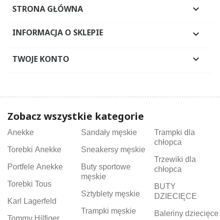
STRONA GŁÓWNA

INFORMACJA O SKLEPIE

TWOJE KONTO

Zobacz wszystkie kategorie
Anekke
Sandały męskie
Trampki dla
chłopca
Torebki Anekke
Sneakersy męskie
Trzewiki dla
Portfele Anekke
Buty sportowe
chłopca
męskie
Torebki Tous
BUTY
Sztyblety męskie
DZIECIĘCE
Karl Lagerfeld
Trampki męskie
Baleriny dziecięce
Tommy Hilfiger