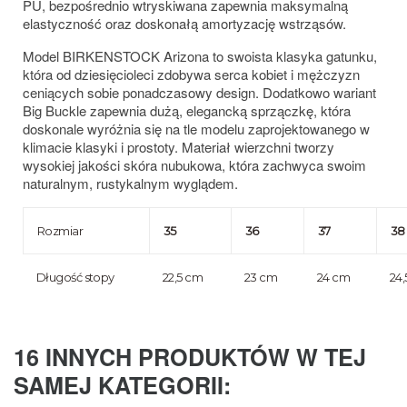
PU, bezpośrednio wtryskiwana zapewnia maksymalną
elastyczność oraz doskonałą amortyzację wstrząsów.
Model BIRKENSTOCK Arizona to swoista klasyka gatunku,
która od dziesięcioleci zdobywa serca kobiet i mężczyzn
ceniących sobie ponadczasowy design. Dodatkowo wariant
Big Buckle zapewnia dużą, elegancką sprzączkę, która
doskonale wyróżnia się na tle modelu zaprojektowanego w
klimacie klasyki i prostoty. Materiał wierzchni tworzy
wysokiej jakości skóra nubukowa, która zachwyca swoim
naturalnym, rustykalnym wyglądem.
Rozmiar
35
36
37
38
Długość stopy
22,5 cm
23 cm
24 cm
24
16 INNYCH PRODUKTÓW W TEJ
SAMEJ KATEGORII: