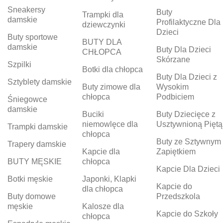
Sneakersy
Buty
Trampki dla
damskie
Profilaktyczne Dla
dziewczynki
Dzieci
Buty sportowe
BUTY DLA
damskie
Buty Dla Dzieci
CHŁOPCA
Skórzane
Szpilki
Botki dla chłopca
Buty Dla Dzieci z
Sztyblety damskie
Buty zimowe dla
Wysokim
chłopca
Podbiciem
Śniegowce
damskie
Buciki
Buty Dziecięce z
niemowlęce dla
Usztywnioną Piętą
Trampki damskie
chłopca
Buty ze Sztywnym
Trapery damskie
Kapcie dla
Zapiętkiem
BUTY MĘSKIE
chłopca
Kapcie Dla Dzieci
Botki męskie
Japonki, Klapki
Kapcie do
dla chłopca
Buty domowe
Przedszkola
męskie
Kalosze dla
Kapcie do Szkoły
chłopca