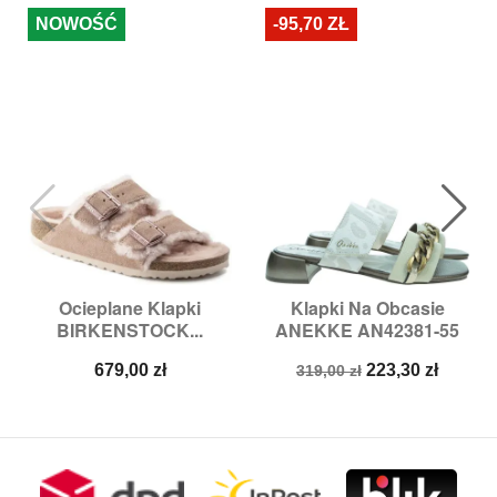
NOWOŚĆ
-95,70 ZŁ
Ocieplane Klapki
Klapki Na Obcasie
BIRKENSTOCK...
ANEKKE AN42381-55
Cena
Cena
Cena
679,00 zł
223,30 zł
319,00 zł
podstawowa