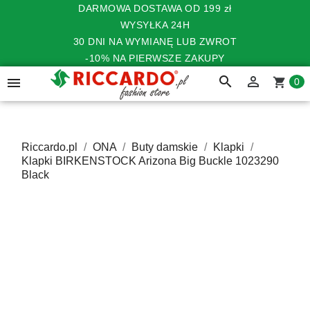
DARMOWA DOSTAWA OD 199 zł
WYSYŁKA 24H
30 DNI NA WYMIANĘ LUB ZWROT
-10% NA PIERWSZE ZAKUPY
search


shopping_cart
0
Riccardo.pl
ONA
Buty damskie
Klapki
Klapki BIRKENSTOCK Arizona Big Buckle 1023290
Black