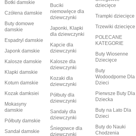
Botki damskie
Buciki
dziecięce
niemowlęce dla
Czółena damskie
Trampki dziecięce
dziewczynki
Buty domowe
Trzewiki dziecięce
Japonki, Klapki
damskie
dla dziewczynki
POLECANE
Espadryl damskie
KATEGORIE
Kapcie dla
Japonk damskie
dziewczynki
Buty Wiosenne
Dziecięce
Kalosze damskie
Kalosze dla
dziewczynki
Buty
Klapki damskie
Wodoodporne Dla
Kozaki dla
Koturn damskie
Dzieci
dziewczynki
Kozak damksiei
Pierwsze Buty Dla
Półbuty dla
Dziecka
dziewczynki
Mokasyny
damskie
Buty na Lato Dla
Sandały dla
Dzieci
dziewczynki
Półbuty damskie
Buty do Nauki
Śniegowce dla
Sandał damskie
Chodzenia
dziewczynki