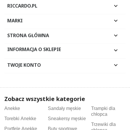
RICCARDO.PL

MARKI

STRONA GŁÓWNA

INFORMACJA O SKLEPIE

TWOJE KONTO

Zobacz wszystkie kategorie
Anekke
Sandały męskie
Trampki dla
chłopca
Torebki Anekke
Sneakersy męskie
Trzewiki dla
Portfele Anekke
Buty sportowe