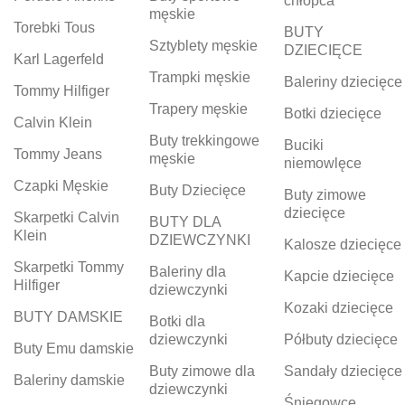
chłopca
męskie
Torebki Tous
BUTY
Sztyblety męskie
DZIECIĘCE
Karl Lagerfeld
Trampki męskie
Baleriny dziecięce
Tommy Hilfiger
Trapery męskie
Botki dziecięce
Calvin Klein
Buty trekkingowe
Buciki
Tommy Jeans
męskie
niemowlęce
Czapki Męskie
Buty Dziecięce
Buty zimowe
dziecięce
Skarpetki Calvin
BUTY DLA
Klein
DZIEWCZYNKI
Kalosze dziecięce
Skarpetki Tommy
Baleriny dla
Kapcie dziecięce
Hilfiger
dziewczynki
Kozaki dziecięce
BUTY DAMSKIE
Botki dla
dziewczynki
Półbuty dziecięce
Buty Emu damskie
Buty zimowe dla
Sandały dziecięce
Baleriny damskie
dziewczynki
Śniegowce