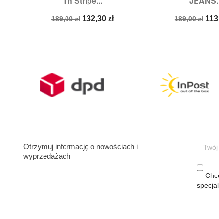
Th Stripe...
JEANS..
Rozmiary:
38,
40,
41
Rozmiary:
37
Cena
Cena
Cena
Ce
132,30 zł
113
189,00 zł
189,00 zł
podstawowa
podstawow
Otrzymuj informację o nowościach i
wyprzedażach
Chcę
specja