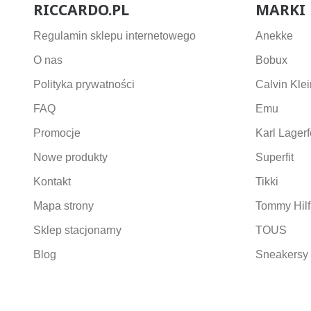
RICCARDO.PL
MARKI
Regulamin sklepu internetowego
Anekke
O nas
Bobux
Polityka prywatności
Calvin Klei
FAQ
Emu
Promocje
Karl Lagerf
Nowe produkty
Superfit
Kontakt
Tikki
Mapa strony
Tommy Hilf
Sklep stacjonarny
TOUS
Blog
Sneakersy 