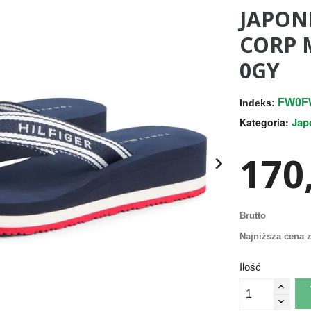
JAPON
CORP 
0GY
FW0F
Indeks:
Jap
Kategoria:
170,

Brutto
Najniższa cena z
Ilość