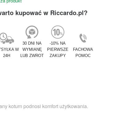
 za produkt
warto kupować w Riccardo.pl?
30 DNI NA
-10% NA
SYŁKA W
WYMIANĘ
PIERWSZE
FACHOWA
24H
LUB ZWROT
ZAKUPY
POMOC
wany koturn podnosi komfort użytkowania.