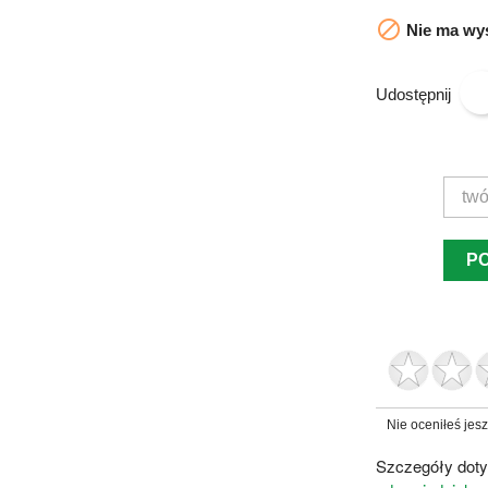

Nie ma wys
Udostępnij
P
Nie oceniłeś jes
Szczegóły doty