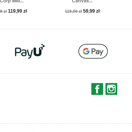
Corp Mid...
Canvas...
miary:
39,
40
Rozmiary:
36
a
Cena
Cena
Cena
119,99 zł
59,99 zł
9 zł
119,00 zł
stawowa
podstawowa
Facebook
Instag