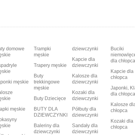
uty domowe
Trampki
dziewczynki
Buciki
ęskie
męskie
niemowlęc
Kapcie dla
dla chłopc
padryle
Trapery męskie
dziewczynki
ęskie
Kapcie dla
Buty
Kalosze dla
chłopca
ponki męskie
trekkingowe
dziewczynki
męskie
Japonki, Kl
alosze
Kozaki dla
dla chłopc
ęskie
Buty Dziecięce
dziewczynki
Kalosze dl
apki męskie
BUTY DLA
Półbuty dla
chłopca
DZIEWCZYNKI
dziewczynki
okasyny
Kozaki dla
ęskie
Baleriny dla
Sandały dla
chłopca
dziewczynki
dziewczynki