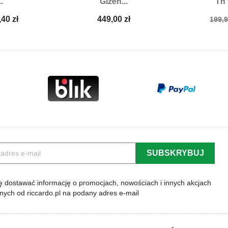
.
Gizeh...
Th 
,
38,
41
Rozmiary:
42,
46
Roz
na
Cena
Cen
,40 zł
449,00 zł
199,9
a
pod
 dostawać informację o promocjach, nowościach i innych akcjach
lnych od riccardo.pl na podany adres e-mail