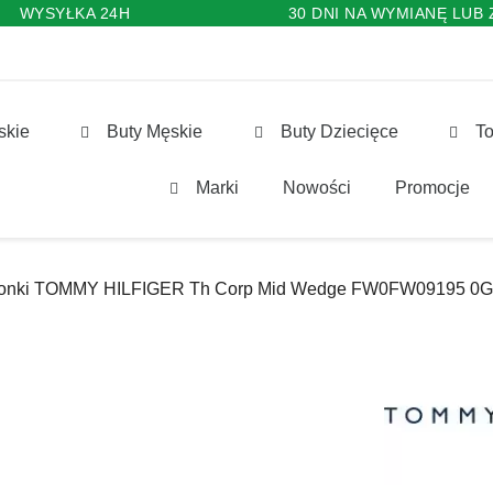
WYSYŁKA 24H
30 DNI NA WYMIANĘ LUB
skie
Buty Męskie
Buty Dziecięce
To
Marki
Nowości
Promocje
onki TOMMY HILFIGER Th Corp Mid Wedge FW0FW09195 0