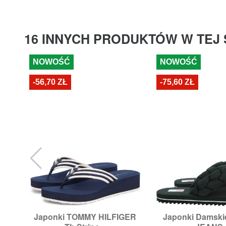
16 INNYCH PRODUKTÓW W TEJ 
NOWOŚĆ
NOWOŚĆ
-56,70 ZŁ
-75,60 ZŁ
Japonki TOMMY HILFIGER
Japonki Damsk


Szybki podgląd
Szybki p