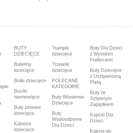
BUTY
Trampki
Buty Dla Dzieci
e
DZIECIĘCE
dziecięce
z Wysokim
a
Podbiciem
Baleriny
Trzewiki
dziecięce
dziecięce
Buty Dziecięce
z Usztywnioną
Botki dziecięce
POLECANE
Piętą
apki
KATEGORIE
Buciki
a
Buty ze
niemowlęce
Buty Wiosenne
Sztywnym
a
Dziecięce
Zapiętkiem
Buty zimowe
dziecięce
Buty
Kapcie Dla
Wodoodporne
Dzieci
Kalosze
Dla Dzieci
dziecięce
Kapcie do