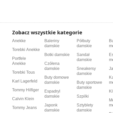
Zobacz wszystkie kategorie
Anekke
Baleriny
Półbuty
B
damskie
damskie
m
Torebki Anekke
Botki damskie
Sandał
Es
Portfele
damskie
m
Anekke
Czółena
damskie
Sneakersy
Ja
Torebki Tous
damskie
Buty domowe
K
Karl Lagerfeld
damskie
Buty sportowe
m
damskie
Tommy Hilfiger
Espadryl
Kl
damskie
Szpilki
Calvin Klein
M
Japonk
Sztyblety
m
Tommy Jeans
damskie
damskie