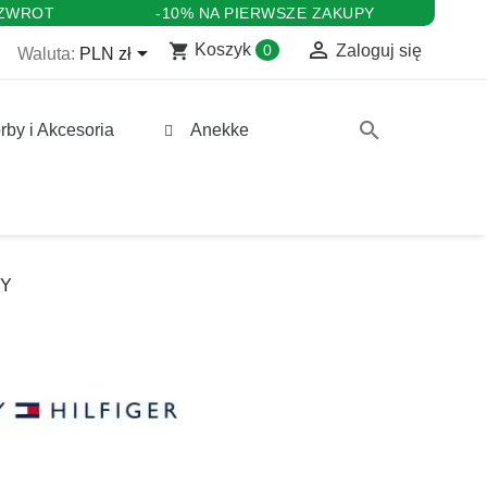
 ZWROT
-10% NA PIERWSZE ZAKUPY

shopping_cart

Koszyk
0
Zaloguj się
Waluta:
PLN zł
search
rby i Akcesoria
Anekke
GY