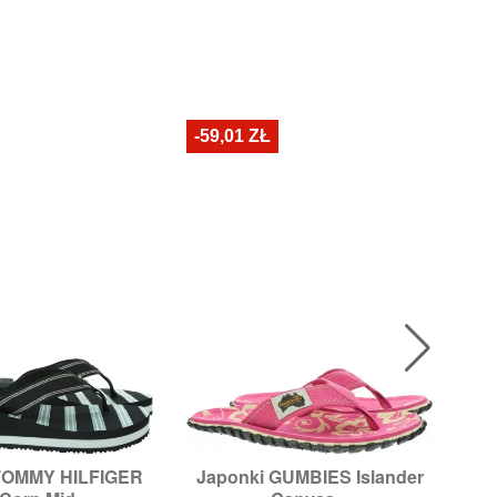
-59,01 ZŁ
N
-6
TOMMY HILFIGER
Japonki GUMBIES Islander
Ja

ybki podgląd
Szybki podgląd