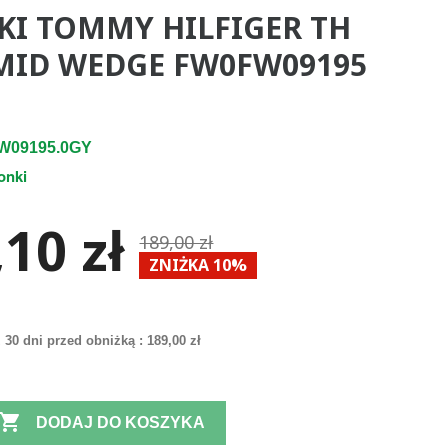
KI TOMMY HILFIGER TH
MID WEDGE FW0FW09195
W09195.0GY
onki
10 zł
189,00 zł
ZNIŻKA 10%
 30 dni przed obniżką :
189,00 zł

DODAJ DO KOSZYKA