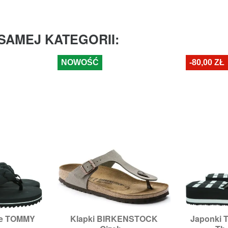
SAMEJ KATEGORII:
NOWOŚĆ
-80,00 ZŁ
ie TOMMY
Klapki BIRKENSTOCK
Japonki 


odgląd
Szybki podgląd
Sz