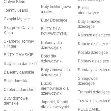
Calvin Klein
Buty trekkingowe
Buciki
Tommy Jeans
męskie
niemowlęce
Czapki Męskie
Buty Dziecięce
Buty zimowe
dziecięce
Skarpetki Calvin
BUTY DLA
Klein
DZIEWCZYNKI
Kalosze dziecięce
Skarpetki Tommy
Baleriny dla
Kapcie dziecięce
Hilfiger
dziewczynki
Kozaki dziecięce
BUTY DAMSKIE
Botki dla
dziewczynki
Półbuty dziecięce
Buty Emu damskie
Buty zimowe dla
Sandały dziecięce
Baleriny damskie
dziewczynki
Śniegowce
Botki damskie
Buciki
dziecięce
niemowlęce dla
Czółena damskie
Trampki dziecięce
dziewczynki
Buty domowe
Trzewiki dziecięce
Japonki, Klapki
damskie
dla dziewczynki
POLECANE