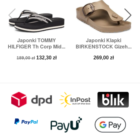
Japonki TOMMY
Japonki Klapki
HILFIGER Th Corp Mid...
BIRKENSTOCK Gizeh...
Cena
Cena
Cena
132,30 zł
269,00 zł
189,00 zł
podstawowa