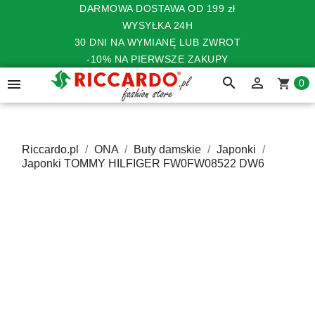
DARMOWA DOSTAWA OD 199 zł
WYSYŁKA 24H
30 DNI NA WYMIANĘ LUB ZWROT
-10% NA PIERWSZE ZAKUPY
search


shopping_cart
0
Riccardo.pl
ONA
Buty damskie
Japonki
Japonki TOMMY HILFIGER FW0FW08522 DW6