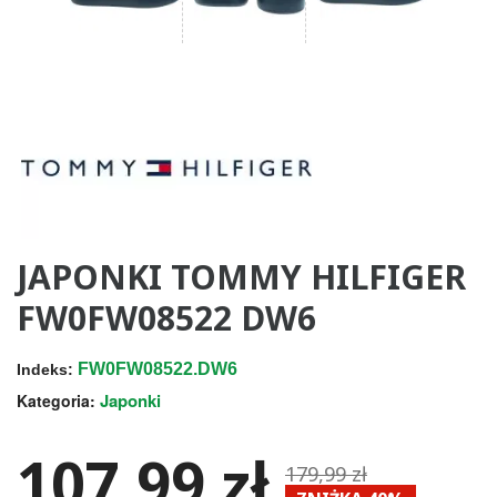
JAPONKI TOMMY HILFIGER
FW0FW08522 DW6
FW0FW08522.DW6
Indeks:
Japonki
Kategoria:
107,99 zł
179,99 zł