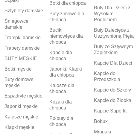
Szpilki
Botki dla chłopca
Buty Dla Dzieci z
Sztyblety damskie
Buty zimowe dla
Wysokim
chłopca
Podbiciem
Śniegowce
damskie
Buciki
Buty Dziecięce z
niemowlęce dla
Usztywnioną Piętą
Trampki damskie
chłopca
Buty ze Sztywnym
Trapery damskie
Kapcie dla
Zapiętkiem
BUTY MĘSKIE
chłopca
Kapcie Dla Dzieci
Botki męskie
Japonki, Klapki
Kapcie do
dla chłopca
Buty domowe
Przedszkola
męskie
Kalosze dla
Kapcie do Szkoły
chłopca
Espadryle męskie
Kapcie do Żłobka
Kozaki dla
Japonki męskie
chłopca
Kapcie Superfit
Kalosze męskie
Półbuty dla
Bobux
chłopca
Klapki męskie
Mrugała