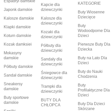
Espadryl damskie
KATEGORIE
Kapcie dla
Japonk damskie
dziewczynki
Buty Wiosenne
Dziecięce
Kalosze damskie
Kalosze dla
dziewczynki
Buty
Klapki damskie
Wodoodporne Dla
Kozaki dla
Koturn damskie
Dzieci
dziewczynki
Kozak damksiei
Pierwsze Buty Dla
Półbuty dla
Dziecka
dziewczynki
Mokasyny
damskie
Buty na Lato Dla
Sandały dla
Dzieci
dziewczynki
Półbuty damskie
Buty do Nauki
Śniegowce dla
Sandał damskie
Chodzenia
dziewczynki
Sneakersy
Buty
Trampki dla
damskie
Profilaktyczne Dla
dziewczynki
Dzieci
Buty sportowe
BUTY DLA
damskie
Buty Dla Dzieci
CHŁOPCA
Skórzane