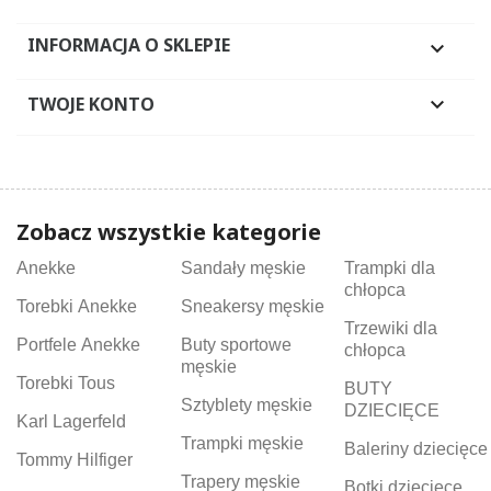
INFORMACJA O SKLEPIE

TWOJE KONTO

Zobacz wszystkie kategorie
Anekke
Sandały męskie
Trampki dla
chłopca
Torebki Anekke
Sneakersy męskie
Trzewiki dla
Portfele Anekke
Buty sportowe
chłopca
męskie
Torebki Tous
BUTY
Sztyblety męskie
DZIECIĘCE
Karl Lagerfeld
Trampki męskie
Baleriny dziecięce
Tommy Hilfiger
Trapery męskie
Botki dziecięce