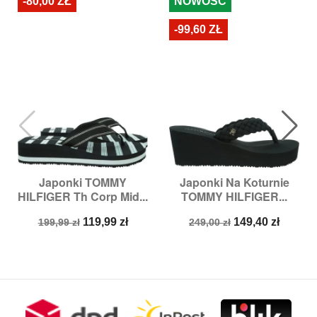
-80,00 ZŁ
NOWOŚĆ
-99,60 ZŁ
Japonki TOMMY
Japonki Na Koturnie
HILFIGER Th Corp Mid...
TOMMY HILFIGER...
Cena
Cena
Cena
Cena
119,99 zł
149,40 zł
199,99 zł
249,00 zł
podstawowa
podstawowa