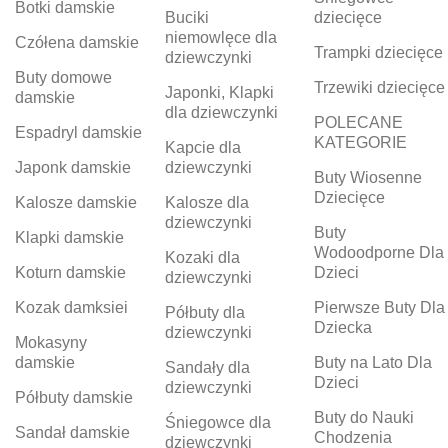
Botki damskie
Buciki
dziecięce
niemowlęce dla
Czółena damskie
Trampki dziecięce
dziewczynki
Buty domowe
Trzewiki dziecięce
Japonki, Klapki
damskie
dla dziewczynki
POLECANE
Espadryl damskie
KATEGORIE
Kapcie dla
Japonk damskie
dziewczynki
Buty Wiosenne
Dziecięce
Kalosze damskie
Kalosze dla
dziewczynki
Buty
Klapki damskie
Wodoodporne Dla
Kozaki dla
Koturn damskie
Dzieci
dziewczynki
Kozak damksiei
Pierwsze Buty Dla
Półbuty dla
Dziecka
dziewczynki
Mokasyny
damskie
Buty na Lato Dla
Sandały dla
Dzieci
dziewczynki
Półbuty damskie
Buty do Nauki
Śniegowce dla
Sandał damskie
Chodzenia
dziewczynki