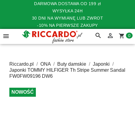
DARMOWA DOSTAWA OD 199 zł
WYSYŁKA 24H
30 DNI NA WYMIANĘ LUB ZWROT
-10% NA PIERWSZE ZAKUPY
search


shopping_cart
0
Riccardo.pl
ONA
Buty damskie
Japonki
Japonki TOMMY HILFIGER Th Stripe Summer Sandal
FW0FW09196 DW6
NOWOŚĆ