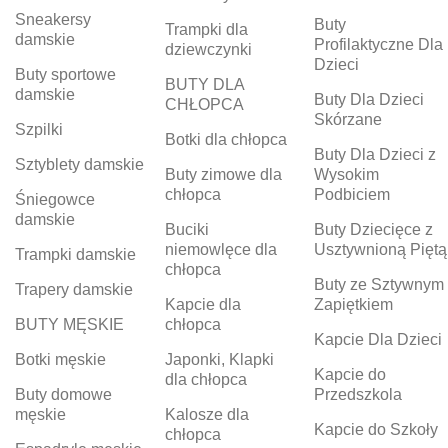
Sneakersy
Buty
Trampki dla
damskie
Profilaktyczne Dla
dziewczynki
Dzieci
Buty sportowe
BUTY DLA
damskie
Buty Dla Dzieci
CHŁOPCA
Skórzane
Szpilki
Botki dla chłopca
Buty Dla Dzieci z
Sztyblety damskie
Buty zimowe dla
Wysokim
chłopca
Podbiciem
Śniegowce
damskie
Buciki
Buty Dziecięce z
niemowlęce dla
Usztywnioną Piętą
Trampki damskie
chłopca
Buty ze Sztywnym
Trapery damskie
Kapcie dla
Zapiętkiem
BUTY MĘSKIE
chłopca
Kapcie Dla Dzieci
Botki męskie
Japonki, Klapki
Kapcie do
dla chłopca
Buty domowe
Przedszkola
męskie
Kalosze dla
Kapcie do Szkoły
chłopca