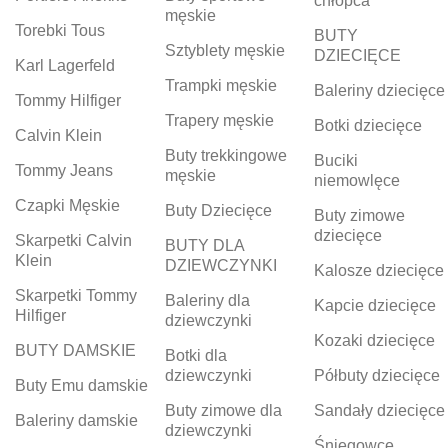
chłopca
męskie
Torebki Tous
BUTY
Sztyblety męskie
DZIECIĘCE
Karl Lagerfeld
Trampki męskie
Baleriny dziecięce
Tommy Hilfiger
Trapery męskie
Botki dziecięce
Calvin Klein
Buty trekkingowe
Buciki
Tommy Jeans
męskie
niemowlęce
Czapki Męskie
Buty Dziecięce
Buty zimowe
dziecięce
Skarpetki Calvin
BUTY DLA
Klein
DZIEWCZYNKI
Kalosze dziecięce
Skarpetki Tommy
Baleriny dla
Kapcie dziecięce
Hilfiger
dziewczynki
Kozaki dziecięce
BUTY DAMSKIE
Botki dla
dziewczynki
Półbuty dziecięce
Buty Emu damskie
Buty zimowe dla
Sandały dziecięce
Baleriny damskie
dziewczynki
Śniegowce