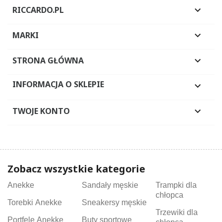
RICCARDO.PL

MARKI

STRONA GŁÓWNA

INFORMACJA O SKLEPIE

TWOJE KONTO

Zobacz wszystkie kategorie
Anekke
Sandały męskie
Trampki dla
chłopca
Torebki Anekke
Sneakersy męskie
Trzewiki dla
Portfele Anekke
Buty sportowe