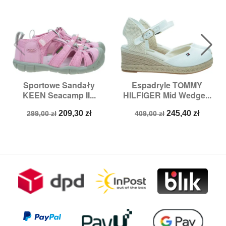
Sportowe Sandały
Espadryle TOMMY
KEEN Seacamp II...
HILFIGER Mid Wedge...
Cena
Cena
Cena
Cena
209,30 zł
245,40 zł
299,00 zł
409,00 zł
podstawowa
podstawowa