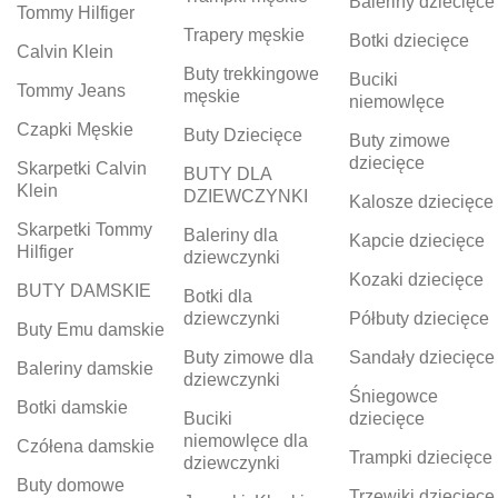
Baleriny dziecięce
Tommy Hilfiger
Trapery męskie
Botki dziecięce
Calvin Klein
Buty trekkingowe
Buciki
Tommy Jeans
męskie
niemowlęce
Czapki Męskie
Buty Dziecięce
Buty zimowe
dziecięce
Skarpetki Calvin
BUTY DLA
Klein
DZIEWCZYNKI
Kalosze dziecięce
Skarpetki Tommy
Baleriny dla
Kapcie dziecięce
Hilfiger
dziewczynki
Kozaki dziecięce
BUTY DAMSKIE
Botki dla
dziewczynki
Półbuty dziecięce
Buty Emu damskie
Buty zimowe dla
Sandały dziecięce
Baleriny damskie
dziewczynki
Śniegowce
Botki damskie
Buciki
dziecięce
niemowlęce dla
Czółena damskie
Trampki dziecięce
dziewczynki
Buty domowe
Trzewiki dziecięce