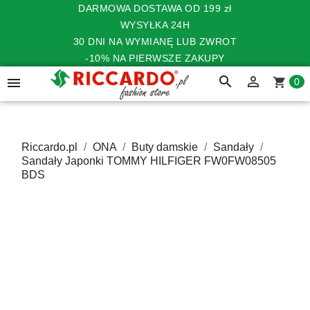
DARMOWA DOSTAWA OD 199 zł
WYSYŁKA 24H
30 DNI NA WYMIANĘ LUB ZWROT
-10% NA PIERWSZE ZAKUPY
search


shopping_cart
0
Riccardo.pl
ONA
Buty damskie
Sandały
Sandały Japonki TOMMY HILFIGER FW0FW08505
BDS