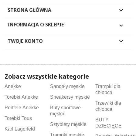
STRONA GŁÓWNA

INFORMACJA O SKLEPIE

TWOJE KONTO

Zobacz wszystkie kategorie
Anekke
Sandały męskie
Trampki dla
chłopca
Torebki Anekke
Sneakersy męskie
Trzewiki dla
Portfele Anekke
Buty sportowe
chłopca
męskie
Torebki Tous
BUTY
Sztyblety męskie
DZIECIĘCE
Karl Lagerfeld
Trampki męskie