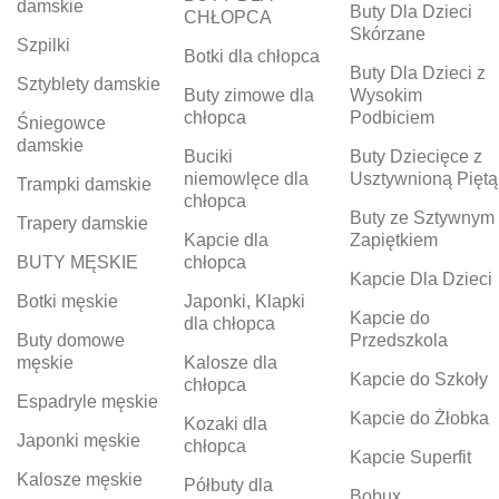
damskie
Buty Dla Dzieci
CHŁOPCA
Skórzane
Szpilki
Botki dla chłopca
Buty Dla Dzieci z
Sztyblety damskie
Buty zimowe dla
Wysokim
chłopca
Podbiciem
Śniegowce
damskie
Buciki
Buty Dziecięce z
niemowlęce dla
Usztywnioną Piętą
Trampki damskie
chłopca
Buty ze Sztywnym
Trapery damskie
Kapcie dla
Zapiętkiem
BUTY MĘSKIE
chłopca
Kapcie Dla Dzieci
Botki męskie
Japonki, Klapki
Kapcie do
dla chłopca
Buty domowe
Przedszkola
męskie
Kalosze dla
Kapcie do Szkoły
chłopca
Espadryle męskie
Kapcie do Żłobka
Kozaki dla
Japonki męskie
chłopca
Kapcie Superfit
Kalosze męskie
Półbuty dla
Bobux