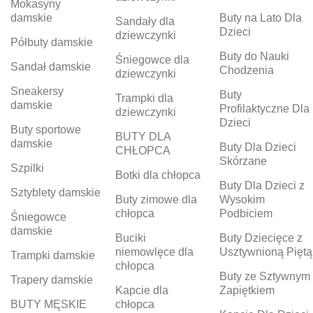
Mokasyny
damskie
Buty na Lato Dla
Sandały dla
Dzieci
dziewczynki
Półbuty damskie
Buty do Nauki
Śniegowce dla
Sandał damskie
Chodzenia
dziewczynki
Sneakersy
Buty
Trampki dla
damskie
Profilaktyczne Dla
dziewczynki
Dzieci
Buty sportowe
BUTY DLA
damskie
Buty Dla Dzieci
CHŁOPCA
Skórzane
Szpilki
Botki dla chłopca
Buty Dla Dzieci z
Sztyblety damskie
Buty zimowe dla
Wysokim
chłopca
Podbiciem
Śniegowce
damskie
Buciki
Buty Dziecięce z
niemowlęce dla
Usztywnioną Piętą
Trampki damskie
chłopca
Buty ze Sztywnym
Trapery damskie
Kapcie dla
Zapiętkiem
BUTY MĘSKIE
chłopca