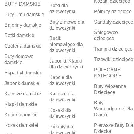
Kozaki dziecięce
BUTY DAMSKIE
Botki dla
dziewczynki
Półbuty dziecięce
Buty Emu damskie
Buty zimowe dla
Sandały dziecięce
Baleriny damskie
dziewczynki
Śniegowce
Botki damskie
Buciki
dziecięce
niemowlęce dla
Czółena damskie
Trampki dziecięce
dziewczynki
Buty domowe
Trzewiki dziecięce
Japonki, Klapki
damskie
dla dziewczynki
POLECANE
Espadryl damskie
KATEGORIE
Kapcie dla
Japonk damskie
dziewczynki
Buty Wiosenne
Dziecięce
Kalosze damskie
Kalosze dla
dziewczynki
Buty
Klapki damskie
Wodoodporne Dla
Kozaki dla
Koturn damskie
Dzieci
dziewczynki
Kozak damksiei
Pierwsze Buty Dla
Półbuty dla
Dziecka
dziewczynki