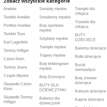
Zobacz wszystkie kategorie
Anekke
Sandały męskie
Trampki dla
chłopca
Torebki Anekke
Sneakersy męskie
Trzewiki dla
Portfele Anekke
Buty sportowe
chłopca
męskie
Torebki Tous
BUTY
Sztyblety męskie
DZIECIĘCE
Karl Lagerfeld
Trampki męskie
Baleriny dziecięce
Tommy Hilfiger
Trapery męskie
Botki dziecięce
Calvin Klein
Buty trekkingowe
Buciki
Tommy Jeans
męskie
niemowlęce
Czapki Męskie
Buty Dziecięce
Buty zimowe
dziecięce
Skarpetki Calvin
BUTY DLA
Klein
DZIEWCZYNKI
Kalosze dziecięce
Skarpetki Tommy
Baleriny dla
Kapcie dziecięce
Hilfiger
dziewczynki