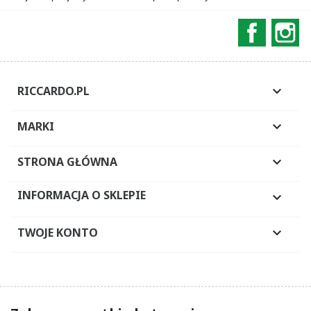
Faceboo
In
RICCARDO.PL

MARKI

STRONA GŁÓWNA

INFORMACJA O SKLEPIE

TWOJE KONTO
