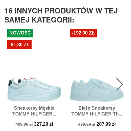
16 INNYCH PRODUKTÓW W TEJ
SAMEJ KATEGORII:
NOWOŚĆ
-192,00 ZŁ
-81,80 ZŁ
Sneakersy Męskie
Białe Sneakersy
TOMMY HILFIGER...
TOMMY HILFIGER Th...
Cena
Cena
Cena
Cena
327,20 zł
287,99 zł
409,00 zł
479,99 zł
podstawowa
podstawowa