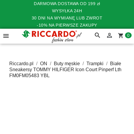
DARMOWA DOSTAWA OD 199 zł
WYSYŁKA 24H
30 DNI NA WYMIANĘ LUB ZWROT
-10% NA PIERWSZE ZAKUPY
search


shopping_cart
0
Riccardo.pl
ON
Buty męskie
Trampki
Białe
Sneakersy TOMMY HILFIGER Icon Court Pinperf Lth
FM0FM05483 YBL