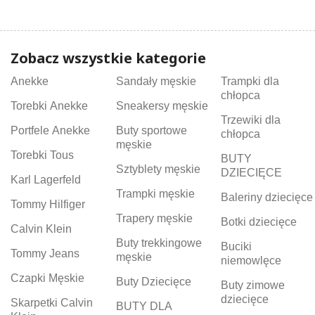
Zobacz wszystkie kategorie
Anekke
Sandały męskie
Trampki dla
chłopca
Torebki Anekke
Sneakersy męskie
Trzewiki dla
Portfele Anekke
Buty sportowe
chłopca
męskie
Torebki Tous
BUTY
Sztyblety męskie
DZIECIĘCE
Karl Lagerfeld
Trampki męskie
Baleriny dziecięce
Tommy Hilfiger
Trapery męskie
Botki dziecięce
Calvin Klein
Buty trekkingowe
Buciki
Tommy Jeans
męskie
niemowlęce
Czapki Męskie
Buty Dziecięce
Buty zimowe
dziecięce
Skarpetki Calvin
BUTY DLA