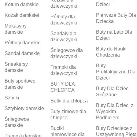
Koturn damskie
Dzieci
dziewczynki
Kozak damksiei
Pierwsze Buty Dla
Półbuty dla
Dziecka
dziewczynki
Mokasyny
damskie
Buty na Lato Dla
Sandały dla
Dzieci
dziewczynki
Półbuty damskie
Buty do Nauki
Śniegowce dla
Sandał damskie
Chodzenia
dziewczynki
Sneakersy
Buty
Trampki dla
damskie
Profilaktyczne Dla
dziewczynki
Dzieci
Buty sportowe
BUTY DLA
damskie
Buty Dla Dzieci
CHŁOPCA
Skórzane
Szpilki
Botki dla chłopca
Buty Dla Dzieci z
Sztyblety damskie
Buty zimowe dla
Wysokim
chłopca
Podbiciem
Śniegowce
damskie
Buciki
Buty Dziecięce z
niemowlęce dla
Usztywnioną Piętą
Trampki damskie