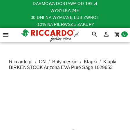
DARMOWA DOSTAWA OD 199 zł
WYSYŁKA 24H
30 DNI NA WYMIANĘ LUB ZWROT
-10% NA PIERWSZE ZAKUPY
search


shopping_cart
0
Riccardo.pl
ON
Buty męskie
Klapki
Klapki
BIRKENSTOCK Arizona EVA Pure Sage 1029653