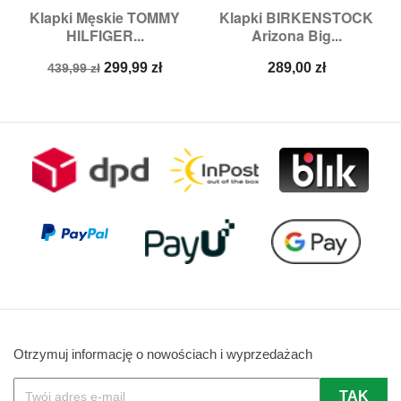
Klapki Męskie TOMMY
Klapki BIRKENSTOCK
HILFIGER...
Arizona Big...
Cena
Cena
Cena
299,99 zł
289,00 zł
439,99 zł
podstawowa
Otrzymuj informację o nowościach i wyprzedażach