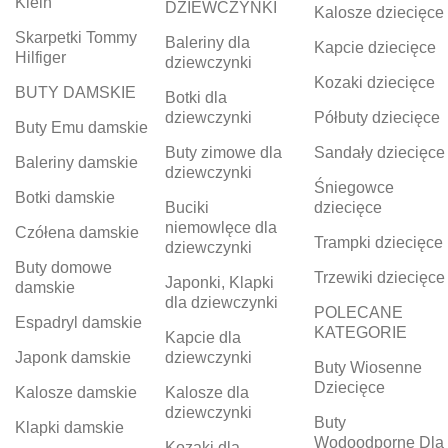
Klein
DZIEWCZYNKI
Kalosze dziecięce
Skarpetki Tommy
Baleriny dla
Kapcie dziecięce
Hilfiger
dziewczynki
Kozaki dziecięce
BUTY DAMSKIE
Botki dla
dziewczynki
Półbuty dziecięce
Buty Emu damskie
Buty zimowe dla
Sandały dziecięce
Baleriny damskie
dziewczynki
Śniegowce
Botki damskie
Buciki
dziecięce
niemowlęce dla
Czółena damskie
Trampki dziecięce
dziewczynki
Buty domowe
Trzewiki dziecięce
Japonki, Klapki
damskie
dla dziewczynki
POLECANE
Espadryl damskie
KATEGORIE
Kapcie dla
Japonk damskie
dziewczynki
Buty Wiosenne
Dziecięce
Kalosze damskie
Kalosze dla
dziewczynki
Buty
Klapki damskie
Wodoodporne Dla
Kozaki dla