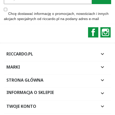
Chcę dostawać informację o promocjach, nowościach i innych
akcjach specjalnych od riccardo.pl na podany adres e-mail
Faceboo
In
RICCARDO.PL

MARKI

STRONA GŁÓWNA

INFORMACJA O SKLEPIE

TWOJE KONTO
