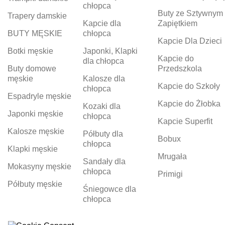
chłopca
Buty ze Sztywnym
Trapery damskie
Kapcie dla
Zapiętkiem
BUTY MĘSKIE
chłopca
Kapcie Dla Dzieci
Botki męskie
Japonki, Klapki
Kapcie do
dla chłopca
Buty domowe
Przedszkola
męskie
Kalosze dla
Kapcie do Szkoły
chłopca
Espadryle męskie
Kapcie do Żłobka
Kozaki dla
Japonki męskie
chłopca
Kapcie Superfit
Kalosze męskie
Półbuty dla
Bobux
chłopca
Klapki męskie
Mrugała
Sandały dla
Mokasyny męskie
chłopca
Primigi
Półbuty męskie
Śniegowce dla
chłopca