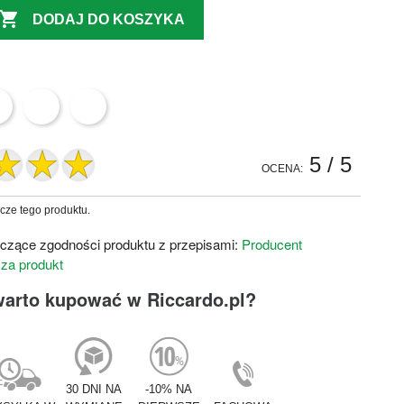

DODAJ DO KOSZYKA
5
/ 5
OCENA:
zcze tego produktu.
czące zgodności produktu z przepisami:
Producent
 za produkt
warto kupować w Riccardo.pl?
30 DNI NA
-10% NA