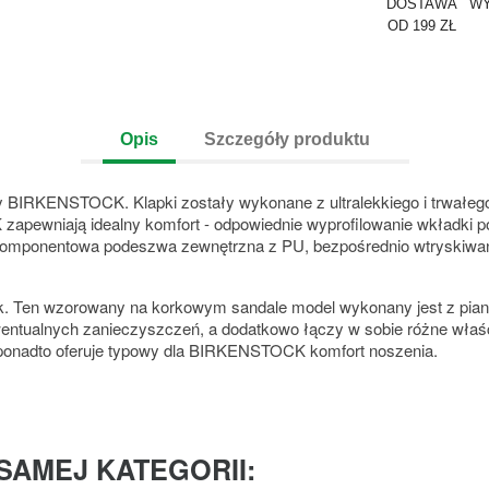
DOSTAWA
WY
OD 199 ZŁ
Opis
Szczegóły produktu
y BIRKENSTOCK. Klapki zostały wykonane z ultralekkiego i trwałego
 zapewniają
idealny komfort - odpowiednie wyprofilowanie wkładki 
komponentowa podeszwa zewnętrzna z PU, bezpośrednio wtryskiwa
. Ten wzorowany na korkowym sandale model wykonany jest z pian
tualnych zanieczyszczeń, a dodatkowo łączy w sobie różne właściwo
 a ponadto oferuje typowy dla BIRKENSTOCK komfort noszenia.
SAMEJ KATEGORII: