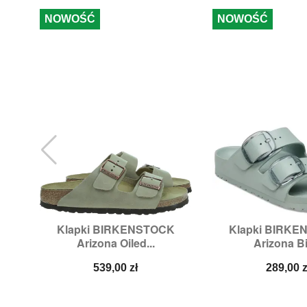
NOWOŚĆ
NOWOŚĆ
Klapki BIRKENSTOCK
Klapki BIRK


Szybki podgląd
Szybki p
Arizona Oiled...
Arizona Bi
Rozmiary:
39,
43,
44
Rozmiary:
37
Cena
Cena
539,00 zł
289,00 z