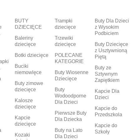
BUTY
Trampki
Buty Dla Dzieci
e
DZIECIĘCE
dziecięce
z Wysokim
a
Podbiciem
Baleriny
Trzewiki
dziecięce
dziecięce
Buty Dziecięce
z Usztywnioną
Botki dziecięce
POLECANE
Piętą
apki
KATEGORIE
Buciki
a
Buty ze
niemowlęce
Buty Wiosenne
Sztywnym
a
Dziecięce
Zapiętkiem
Buty zimowe
dziecięce
Buty
Kapcie Dla
Wodoodporne
Dzieci
Kalosze
Dla Dzieci
dziecięce
Kapcie do
Pierwsze Buty
Przedszkola
Kapcie
Dla Dziecka
dziecięce
Kapcie do
a
Buty na Lato
Szkoły
Kozaki
Dla Dzieci