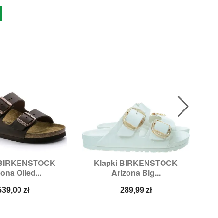
 BIRKENSTOCK
Klapki BIRKENSTOCK

ybki podgląd
Szybki podgląd
ona Oiled...
Arizona Big...
zmiary:
40
Rozmiary:
37,
39
Cena
Cena
539,00 zł
289,99 zł