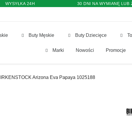
WYSYŁKA 24H
30 DNI NA WYMIANĘ LUB
skie
Buty Męskie
Buty Dziecięce
To
Marki
Nowości
Promocje
 BIRKENSTOCK Arizona Eva Papaya 1025188