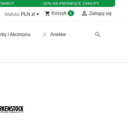
 ZWROT
-10% NA PIERWSZE ZAKUPY

shopping_cart

Koszyk
0
Zaloguj się
Waluta:
PLN zł
search
rby i Akcesoria
Anekke