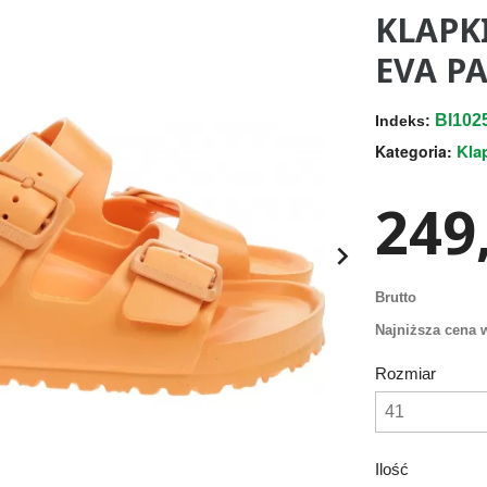
KLAPK
EVA PA
BI102
Indeks:
Kla
Kategoria:
249,

Brutto
Najniższa cena w
Rozmiar
Ilość