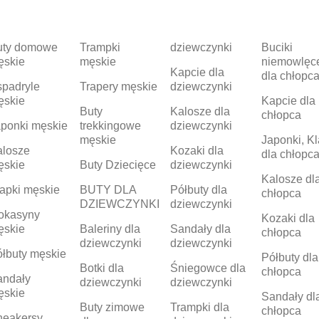
uty domowe
Trampki
dziewczynki
Buciki
ęskie
męskie
niemowlęc
Kapcie dla
dla chłopc
padryle
Trapery męskie
dziewczynki
ęskie
Kapcie dla
Buty
Kalosze dla
chłopca
ponki męskie
trekkingowe
dziewczynki
męskie
Japonki, Kl
alosze
Kozaki dla
dla chłopc
ęskie
Buty Dziecięce
dziewczynki
Kalosze dl
apki męskie
BUTY DLA
Półbuty dla
chłopca
DZIEWCZYNKI
dziewczynki
okasyny
Kozaki dla
ęskie
Baleriny dla
Sandały dla
chłopca
dziewczynki
dziewczynki
łbuty męskie
Półbuty dla
Botki dla
Śniegowce dla
chłopca
andały
dziewczynki
dziewczynki
ęskie
Sandały dl
Buty zimowe
Trampki dla
chłopca
neakersy