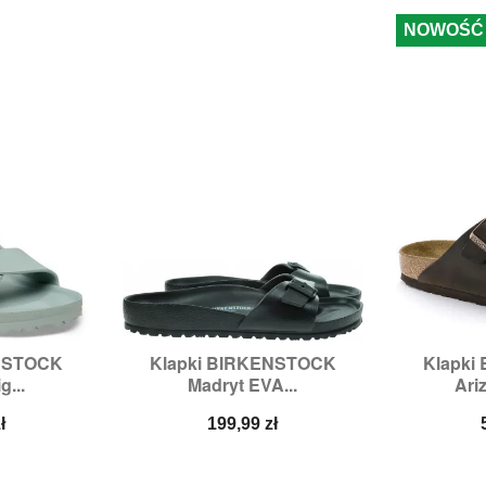
NOWOŚĆ
ENSTOCK
Klapki BIRKENSTOCK
Klapki


odgląd
Szybki podgląd
Sz
g...
Madryt EVA...
Ariz
,
38,
39
Rozmiary:
40
Ro
Cena
ł
199,99 zł