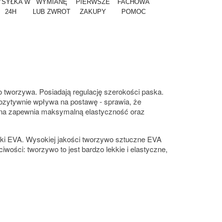
SYŁKA W
WYMIANĘ
PIERWSZE
FACHOWA
24H
LUB ZWROT
ZAKUPY
POMOC
 tworzywa. Posiadają regulację szerokości paska.
pozytywnie wpływa na postawę - sprawia, że
na zapewnia maksymalną elastyczność oraz
ki EVA. Wysokiej jakości tworzywo sztuczne EVA
ści: tworzywo to jest bardzo lekkie i elastyczne,