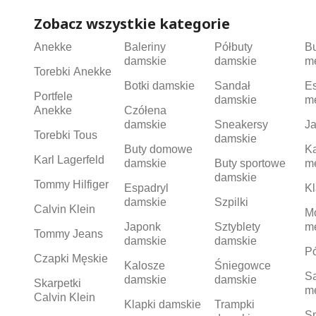
Zobacz wszystkie kategorie
Anekke
Baleriny
Półbuty
B
damskie
damskie
m
Torebki Anekke
Botki damskie
Sandał
Es
Portfele
damskie
m
Anekke
Czółena
damskie
Sneakersy
Ja
Torebki Tous
damskie
Buty domowe
K
Karl Lagerfeld
damskie
Buty sportowe
m
damskie
Tommy Hilfiger
Espadryl
Kl
damskie
Szpilki
Calvin Klein
M
Japonk
Sztyblety
m
Tommy Jeans
damskie
damskie
Pó
Czapki Męskie
Kalosze
Śniegowce
S
damskie
damskie
Skarpetki
m
Calvin Klein
Klapki damskie
Trampki
S