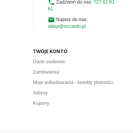
phone
Zadzwoń do nas:
727 61 61
61
email
Napisz do nas:
sklep@riccardo.pl
TWOJE KONTO
Dane osobowe
Zamówienia
Moje pokwitowania - korekty płatności
Adresy
Kupony