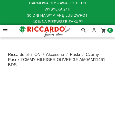
DARMOWA DOSTAWA OD 199 zł
WYSYŁKA 24H
30 DNI NA WYMIANĘ LUB ZWROT
-10% NA PIERWSZE ZAKUPY
search


shopping_cart
0
Riccardo.pl
ON
Akcesoria
Paski
Czarny
Pasek TOMMY HILFIGER OLIVER 3.5 AM0AM11461
BDS