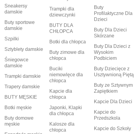
Sneakersy
Buty
Trampki dla
damskie
Profilaktyczne Dla
dziewczynki
Dzieci
Buty sportowe
BUTY DLA
damskie
Buty Dla Dzieci
CHŁOPCA
Skórzane
Szpilki
Botki dla chłopca
Buty Dla Dzieci z
Sztyblety damskie
Buty zimowe dla
Wysokim
chłopca
Podbiciem
Śniegowce
damskie
Buciki
Buty Dziecięce z
niemowlęce dla
Usztywnioną Piętą
Trampki damskie
chłopca
Buty ze Sztywnym
Trapery damskie
Kapcie dla
Zapiętkiem
BUTY MĘSKIE
chłopca
Kapcie Dla Dzieci
Botki męskie
Japonki, Klapki
Kapcie do
dla chłopca
Buty domowe
Przedszkola
męskie
Kalosze dla
Kapcie do Szkoły
chłopca