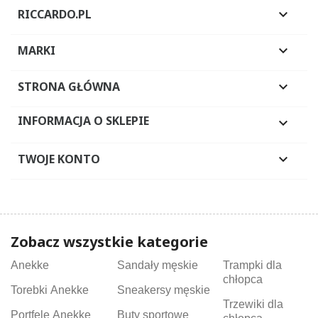
RICCARDO.PL

MARKI

STRONA GŁÓWNA

INFORMACJA O SKLEPIE

TWOJE KONTO

Zobacz wszystkie kategorie
Anekke
Sandały męskie
Trampki dla
chłopca
Torebki Anekke
Sneakersy męskie
Trzewiki dla
Portfele Anekke
Buty sportowe