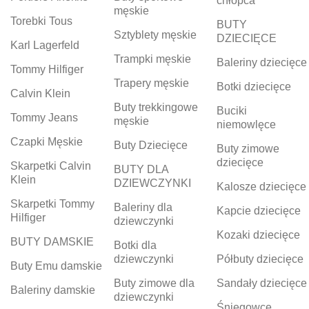
chłopca
męskie
Torebki Tous
BUTY
Sztyblety męskie
DZIECIĘCE
Karl Lagerfeld
Trampki męskie
Baleriny dziecięce
Tommy Hilfiger
Trapery męskie
Botki dziecięce
Calvin Klein
Buty trekkingowe
Buciki
Tommy Jeans
męskie
niemowlęce
Czapki Męskie
Buty Dziecięce
Buty zimowe
dziecięce
Skarpetki Calvin
BUTY DLA
Klein
DZIEWCZYNKI
Kalosze dziecięce
Skarpetki Tommy
Baleriny dla
Kapcie dziecięce
Hilfiger
dziewczynki
Kozaki dziecięce
BUTY DAMSKIE
Botki dla
dziewczynki
Półbuty dziecięce
Buty Emu damskie
Buty zimowe dla
Sandały dziecięce
Baleriny damskie
dziewczynki
Śniegowce