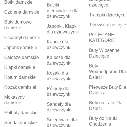
Botki damskie
Buciki
dziecięce
niemowlęce dla
Czółena damskie
Trampki dziecięce
dziewczynki
Buty domowe
Trzewiki dziecięce
Japonki, Klapki
damskie
dla dziewczynki
POLECANE
Espadryl damskie
KATEGORIE
Kapcie dla
Japonk damskie
dziewczynki
Buty Wiosenne
Dziecięce
Kalosze damskie
Kalosze dla
dziewczynki
Buty
Klapki damskie
Wodoodporne Dla
Kozaki dla
Koturn damskie
Dzieci
dziewczynki
Kozak damksiei
Pierwsze Buty Dla
Półbuty dla
Dziecka
dziewczynki
Mokasyny
damskie
Buty na Lato Dla
Sandały dla
Dzieci
dziewczynki
Półbuty damskie
Buty do Nauki
Śniegowce dla
Sandał damskie
Chodzenia
dziewczynki