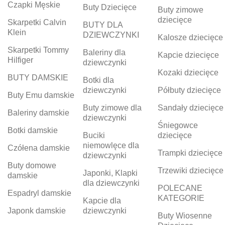
Czapki Męskie
Buty Dziecięce
Buty zimowe
dziecięce
Skarpetki Calvin
BUTY DLA
Klein
DZIEWCZYNKI
Kalosze dziecięce
Skarpetki Tommy
Baleriny dla
Kapcie dziecięce
Hilfiger
dziewczynki
Kozaki dziecięce
BUTY DAMSKIE
Botki dla
dziewczynki
Półbuty dziecięce
Buty Emu damskie
Buty zimowe dla
Sandały dziecięce
Baleriny damskie
dziewczynki
Śniegowce
Botki damskie
Buciki
dziecięce
niemowlęce dla
Czółena damskie
Trampki dziecięce
dziewczynki
Buty domowe
Trzewiki dziecięce
Japonki, Klapki
damskie
dla dziewczynki
POLECANE
Espadryl damskie
KATEGORIE
Kapcie dla
Japonk damskie
dziewczynki
Buty Wiosenne