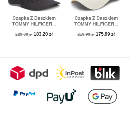
Czapka Z Daszkiem
Czapka Z Daszkiem
TOMMY HILFIGER...
TOMMY HILFIGER...
Cena
Cena
Cena
Cena
183,20 zł
175,99 zł
229,00 zł
219,99 zł
podstawowa
podstawowa