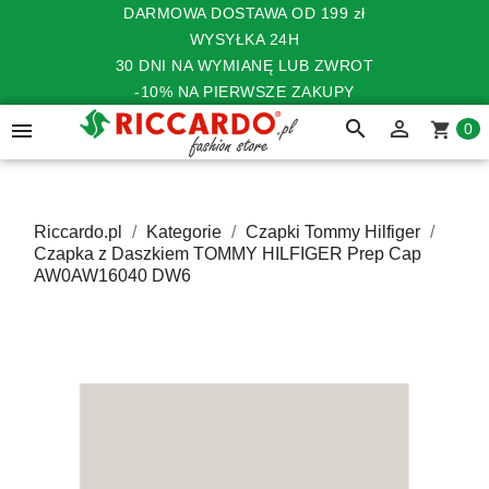
DARMOWA DOSTAWA OD 199 zł
WYSYŁKA 24H
30 DNI NA WYMIANĘ LUB ZWROT
-10% NA PIERWSZE ZAKUPY
search


shopping_cart
0
Riccardo.pl
Kategorie
Czapki Tommy Hilfiger
Czapka z Daszkiem TOMMY HILFIGER Prep Cap
AW0AW16040 DW6