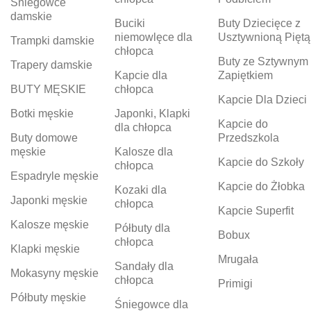
Śniegowce
damskie
Buciki
Buty Dziecięce z
niemowlęce dla
Usztywnioną Piętą
Trampki damskie
chłopca
Buty ze Sztywnym
Trapery damskie
Kapcie dla
Zapiętkiem
BUTY MĘSKIE
chłopca
Kapcie Dla Dzieci
Botki męskie
Japonki, Klapki
Kapcie do
dla chłopca
Buty domowe
Przedszkola
męskie
Kalosze dla
Kapcie do Szkoły
chłopca
Espadryle męskie
Kapcie do Żłobka
Kozaki dla
Japonki męskie
chłopca
Kapcie Superfit
Kalosze męskie
Półbuty dla
Bobux
chłopca
Klapki męskie
Mrugała
Sandały dla
Mokasyny męskie
chłopca
Primigi
Półbuty męskie
Śniegowce dla