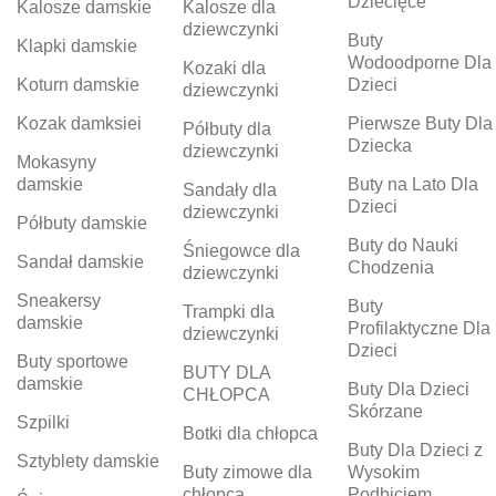
Dziecięce
Kalosze damskie
Kalosze dla
dziewczynki
Buty
Klapki damskie
Wodoodporne Dla
Kozaki dla
Koturn damskie
Dzieci
dziewczynki
Kozak damksiei
Pierwsze Buty Dla
Półbuty dla
Dziecka
dziewczynki
Mokasyny
damskie
Buty na Lato Dla
Sandały dla
Dzieci
dziewczynki
Półbuty damskie
Buty do Nauki
Śniegowce dla
Sandał damskie
Chodzenia
dziewczynki
Sneakersy
Buty
Trampki dla
damskie
Profilaktyczne Dla
dziewczynki
Dzieci
Buty sportowe
BUTY DLA
damskie
Buty Dla Dzieci
CHŁOPCA
Skórzane
Szpilki
Botki dla chłopca
Buty Dla Dzieci z
Sztyblety damskie
Buty zimowe dla
Wysokim
chłopca
Podbiciem