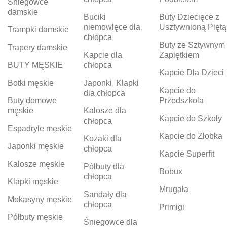
Śniegowce
damskie
Buciki
Buty Dziecięce z
niemowlęce dla
Usztywnioną Piętą
Trampki damskie
chłopca
Buty ze Sztywnym
Trapery damskie
Kapcie dla
Zapiętkiem
BUTY MĘSKIE
chłopca
Kapcie Dla Dzieci
Botki męskie
Japonki, Klapki
Kapcie do
dla chłopca
Buty domowe
Przedszkola
męskie
Kalosze dla
Kapcie do Szkoły
chłopca
Espadryle męskie
Kapcie do Żłobka
Kozaki dla
Japonki męskie
chłopca
Kapcie Superfit
Kalosze męskie
Półbuty dla
Bobux
chłopca
Klapki męskie
Mrugała
Sandały dla
Mokasyny męskie
chłopca
Primigi
Półbuty męskie
Śniegowce dla