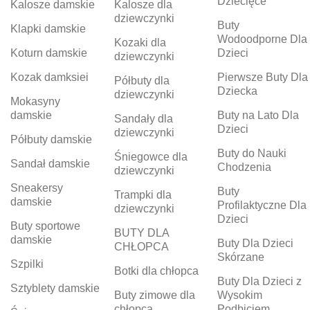
Dziecięce
Kalosze damskie
Kalosze dla
dziewczynki
Buty
Klapki damskie
Wodoodporne Dla
Kozaki dla
Koturn damskie
Dzieci
dziewczynki
Kozak damksiei
Pierwsze Buty Dla
Półbuty dla
Dziecka
dziewczynki
Mokasyny
damskie
Buty na Lato Dla
Sandały dla
Dzieci
dziewczynki
Półbuty damskie
Buty do Nauki
Śniegowce dla
Sandał damskie
Chodzenia
dziewczynki
Sneakersy
Buty
Trampki dla
damskie
Profilaktyczne Dla
dziewczynki
Dzieci
Buty sportowe
BUTY DLA
damskie
Buty Dla Dzieci
CHŁOPCA
Skórzane
Szpilki
Botki dla chłopca
Buty Dla Dzieci z
Sztyblety damskie
Buty zimowe dla
Wysokim
chłopca
Podbiciem