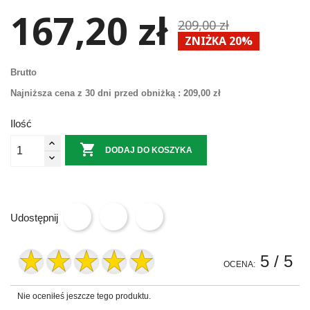
167,20 zł
209,00 zł
ZNIŻKA 20%
Brutto
Najniższa cena z 30 dni przed obniżką :
209,00 zł
Ilość

DODAJ DO KOSZYKA
Udostępnij
5
/ 5
OCENA:
Nie oceniłeś jeszcze tego produktu.