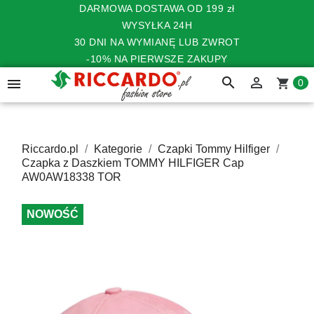
DARMOWA DOSTAWA OD 199 zł
WYSYŁKA 24H
30 DNI NA WYMIANĘ LUB ZWROT
-10% NA PIERWSZE ZAKUPY
search


shopping_cart
0
Riccardo.pl
Kategorie
Czapki Tommy Hilfiger
Czapka z Daszkiem TOMMY HILFIGER Cap
AW0AW18338 TOR
NOWOŚĆ