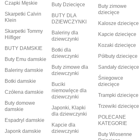
Czapki Męskie
Buty Dziecięce
Buty zimowe
dziecięce
Skarpetki Calvin
BUTY DLA
Klein
DZIEWCZYNKI
Kalosze dziecięce
Skarpetki Tommy
Baleriny dla
Kapcie dziecięce
Hilfiger
dziewczynki
Kozaki dziecięce
BUTY DAMSKIE
Botki dla
dziewczynki
Półbuty dziecięce
Buty Emu damskie
Buty zimowe dla
Sandały dziecięce
Baleriny damskie
dziewczynki
Śniegowce
Botki damskie
Buciki
dziecięce
niemowlęce dla
Czółena damskie
Trampki dziecięce
dziewczynki
Buty domowe
Trzewiki dziecięce
Japonki, Klapki
damskie
dla dziewczynki
POLECANE
Espadryl damskie
KATEGORIE
Kapcie dla
Japonk damskie
dziewczynki
Buty Wiosenne