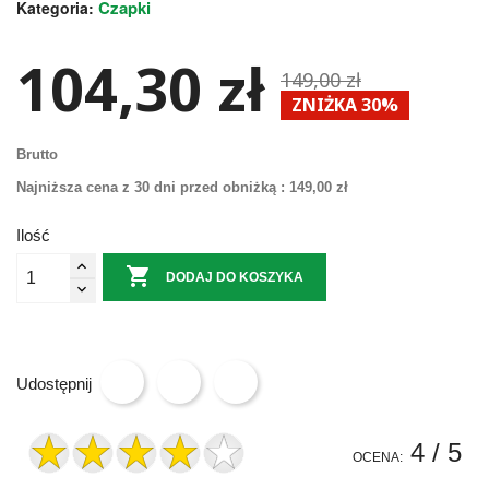
Czapki
Kategoria:
104,30 zł
149,00 zł
ZNIŻKA 30%
Brutto
Najniższa cena z 30 dni przed obniżką :
149,00 zł
Ilość

DODAJ DO KOSZYKA
Udostępnij
4
/ 5
OCENA: