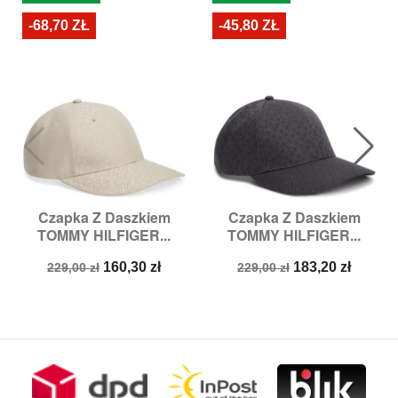
-68,70 ZŁ
-45,80 ZŁ
Czapka Z Daszkiem
Czapka Z Daszkiem
TOMMY HILFIGER...
TOMMY HILFIGER...
Cena
Cena
Cena
Cena
160,30 zł
183,20 zł
229,00 zł
229,00 zł
podstawowa
podstawowa