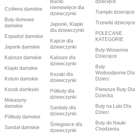
Buciki
dziecięce
niemowlęce dla
Czółena damskie
Trampki dziecięce
dziewczynki
Buty domowe
Trzewiki dziecięce
Japonki, Klapki
damskie
dla dziewczynki
POLECANE
Espadryl damskie
KATEGORIE
Kapcie dla
Japonk damskie
dziewczynki
Buty Wiosenne
Dziecięce
Kalosze damskie
Kalosze dla
dziewczynki
Buty
Klapki damskie
Wodoodporne Dla
Kozaki dla
Koturn damskie
Dzieci
dziewczynki
Kozak damksiei
Pierwsze Buty Dla
Półbuty dla
Dziecka
dziewczynki
Mokasyny
damskie
Buty na Lato Dla
Sandały dla
Dzieci
dziewczynki
Półbuty damskie
Buty do Nauki
Śniegowce dla
Sandał damskie
Chodzenia
dziewczynki