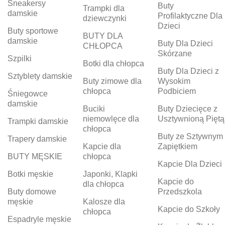
Sneakersy
Buty
Trampki dla
damskie
Profilaktyczne Dla
dziewczynki
Dzieci
Buty sportowe
BUTY DLA
damskie
Buty Dla Dzieci
CHŁOPCA
Skórzane
Szpilki
Botki dla chłopca
Buty Dla Dzieci z
Sztyblety damskie
Buty zimowe dla
Wysokim
chłopca
Podbiciem
Śniegowce
damskie
Buciki
Buty Dziecięce z
niemowlęce dla
Usztywnioną Piętą
Trampki damskie
chłopca
Buty ze Sztywnym
Trapery damskie
Kapcie dla
Zapiętkiem
BUTY MĘSKIE
chłopca
Kapcie Dla Dzieci
Botki męskie
Japonki, Klapki
Kapcie do
dla chłopca
Buty domowe
Przedszkola
męskie
Kalosze dla
Kapcie do Szkoły
chłopca
Espadryle męskie