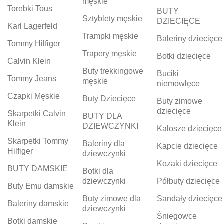
męskie
Torebki Tous
BUTY
Sztyblety męskie
DZIECIĘCE
Karl Lagerfeld
Trampki męskie
Baleriny dziecięce
Tommy Hilfiger
Trapery męskie
Botki dziecięce
Calvin Klein
Buty trekkingowe
Buciki
Tommy Jeans
męskie
niemowlęce
Czapki Męskie
Buty Dziecięce
Buty zimowe
dziecięce
Skarpetki Calvin
BUTY DLA
Klein
DZIEWCZYNKI
Kalosze dziecięce
Skarpetki Tommy
Baleriny dla
Kapcie dziecięce
Hilfiger
dziewczynki
Kozaki dziecięce
BUTY DAMSKIE
Botki dla
dziewczynki
Półbuty dziecięce
Buty Emu damskie
Buty zimowe dla
Sandały dziecięce
Baleriny damskie
dziewczynki
Śniegowce
Botki damskie