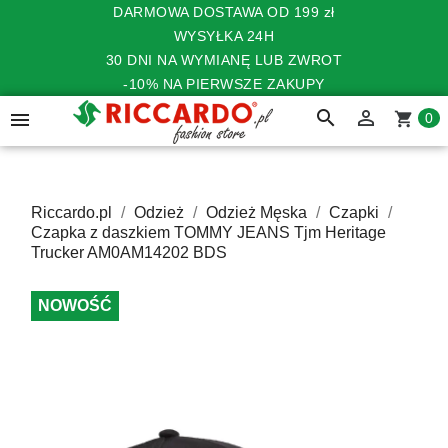
DARMOWA DOSTAWA OD 199 zł
WYSYŁKA 24H
30 DNI NA WYMIANĘ LUB ZWROT
-10% NA PIERWSZE ZAKUPY
search


shopping_cart
0
Riccardo.pl
Odzież
Odzież Męska
Czapki
Czapka z daszkiem TOMMY JEANS Tjm Heritage
Trucker AM0AM14202 BDS
NOWOŚĆ