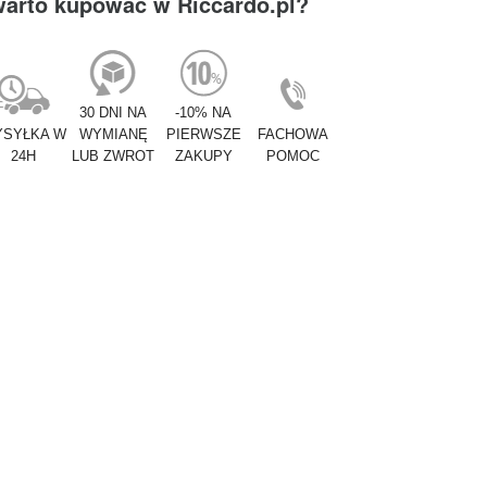
warto kupować w Riccardo.pl?
30 DNI NA
-10% NA
SYŁKA W
WYMIANĘ
PIERWSZE
FACHOWA
24H
LUB ZWROT
ZAKUPY
POMOC