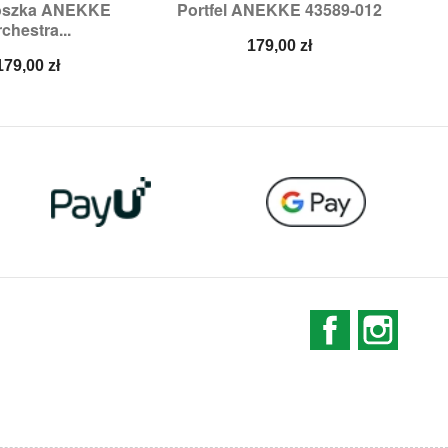
oszka ANEKKE
Portfel ANEKKE 43589-012
Li

ybki podgląd
Szybki podgląd
chestra...
Cena
179,00 zł
Cena
179,00 zł
Facebook
Instag