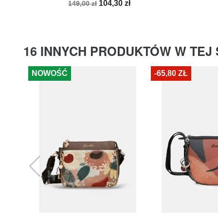
Cena
Cena
104,30 zł
149,00 zł
podstawowa
16 INNYCH PRODUKTÓW W TEJ 
NOWOŚĆ
-65,80 ZŁ