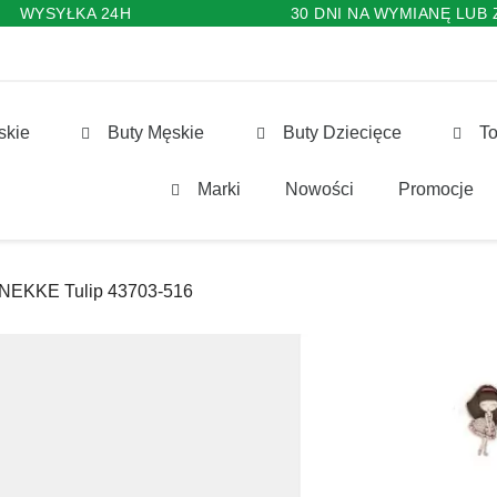
WYSYŁKA 24H
30 DNI NA WYMIANĘ LUB
skie
Buty Męskie
Buty Dziecięce
To
Marki
Nowości
Promocje
ANEKKE Tulip 43703-516