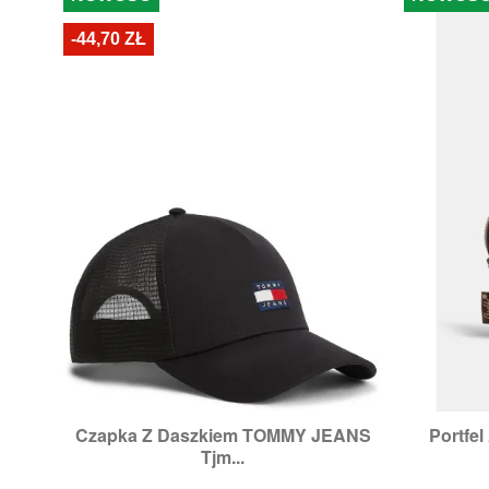
-44,70 ZŁ
Czapka Z Daszkiem TOMMY JEANS
Portfe

Szybki podgląd
Tjm...