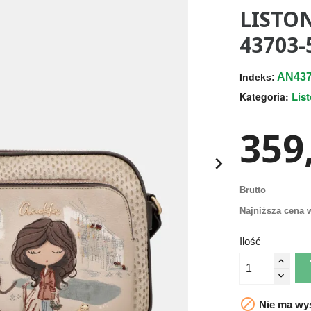
LISTO
43703-
AN437
Indeks:
Lis
Kategoria:
359,

Brutto
Najniższa cena w
Ilość

Nie ma wys