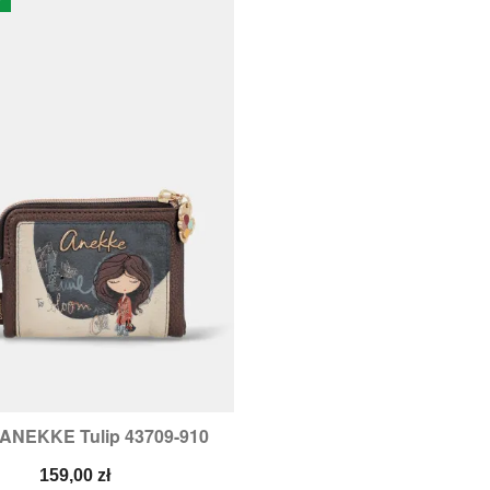
l ANEKKE Tulip 43709-910

Szybki podgląd
Cena
159,00 zł