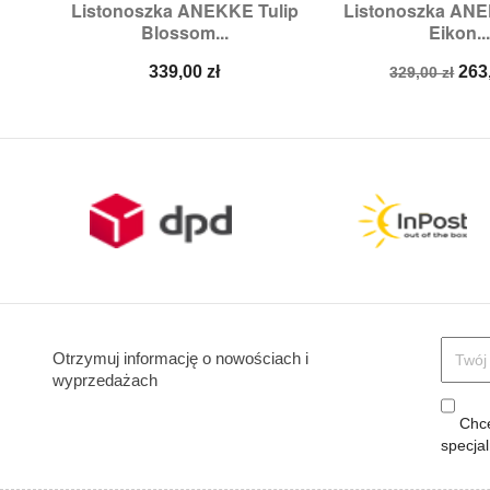
Listonoszka ANEKKE Tulip
Listonoszka AN


Szybki podgląd
Szybki p
Blossom...
Eikon..
Cena
Cena
Ce
339,00 zł
263
329,00 zł
podstawow
Otrzymuj informację o nowościach i
wyprzedażach
Chcę
specja