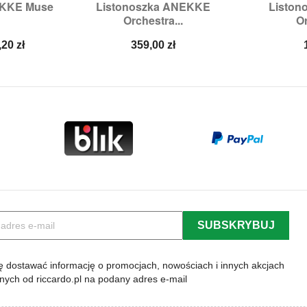
EKKE Muse
Listonoszka ANEKKE
Liston


odgląd
Szybki podgląd
Sz
.
Orchestra...
Or
na
Cena
,20 zł
359,00 zł
a
 dostawać informację o promocjach, nowościach i innych akcjach
lnych od riccardo.pl na podany adres e-mail