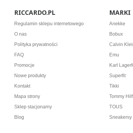
RICCARDO.PL
MARKI
Regulamin sklepu internetowego
Anekke
O nas
Bobux
Polityka prywatności
Calvin Klei
FAQ
Emu
Promocje
Karl Lagerf
Nowe produkty
Superfit
Kontakt
Tikki
Mapa strony
Tommy Hilf
Sklep stacjonarny
TOUS
Blog
Sneakersy 