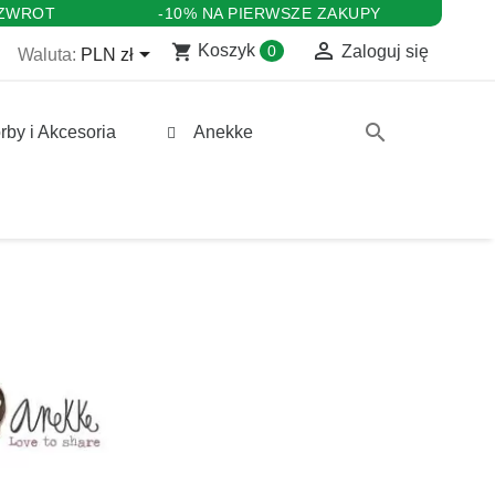
 ZWROT
-10% NA PIERWSZE ZAKUPY

shopping_cart

Koszyk
0
Zaloguj się
Waluta:
PLN zł
search
rby i Akcesoria
Anekke