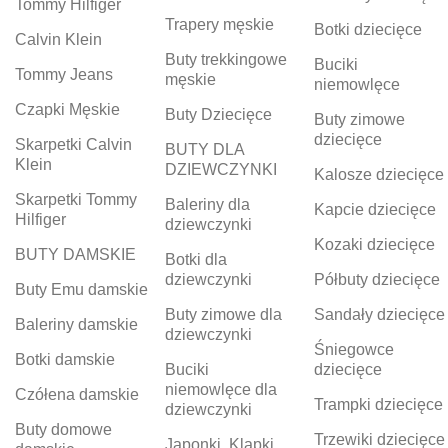
Tommy Hilfiger
Trapery męskie
Botki dziecięce
Calvin Klein
Buty trekkingowe
Buciki
Tommy Jeans
męskie
niemowlęce
Czapki Męskie
Buty Dziecięce
Buty zimowe
dziecięce
Skarpetki Calvin
BUTY DLA
Klein
DZIEWCZYNKI
Kalosze dziecięce
Skarpetki Tommy
Baleriny dla
Kapcie dziecięce
Hilfiger
dziewczynki
Kozaki dziecięce
BUTY DAMSKIE
Botki dla
dziewczynki
Półbuty dziecięce
Buty Emu damskie
Buty zimowe dla
Sandały dziecięce
Baleriny damskie
dziewczynki
Śniegowce
Botki damskie
Buciki
dziecięce
niemowlęce dla
Czółena damskie
Trampki dziecięce
dziewczynki
Buty domowe
Trzewiki dziecięce
Japonki, Klapki