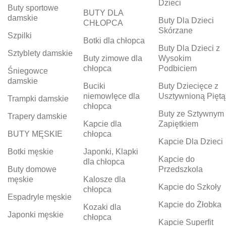
Dzieci
Buty sportowe
BUTY DLA
damskie
Buty Dla Dzieci
CHŁOPCA
Skórzane
Szpilki
Botki dla chłopca
Buty Dla Dzieci z
Sztyblety damskie
Buty zimowe dla
Wysokim
chłopca
Podbiciem
Śniegowce
damskie
Buciki
Buty Dziecięce z
niemowlęce dla
Usztywnioną Piętą
Trampki damskie
chłopca
Buty ze Sztywnym
Trapery damskie
Kapcie dla
Zapiętkiem
BUTY MĘSKIE
chłopca
Kapcie Dla Dzieci
Botki męskie
Japonki, Klapki
Kapcie do
dla chłopca
Buty domowe
Przedszkola
męskie
Kalosze dla
Kapcie do Szkoły
chłopca
Espadryle męskie
Kapcie do Żłobka
Kozaki dla
Japonki męskie
chłopca
Kapcie Superfit