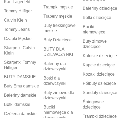
Karl Lagerfeld
Trampki męskie
Baleriny dziecięce
Tommy Hilfiger
Trapery męskie
Botki dziecięce
Calvin Klein
Buty trekkingowe
Buciki
Tommy Jeans
męskie
niemowlęce
Czapki Męskie
Buty Dziecięce
Buty zimowe
dziecięce
Skarpetki Calvin
BUTY DLA
Klein
DZIEWCZYNKI
Kalosze dziecięce
Skarpetki Tommy
Baleriny dla
Kapcie dziecięce
Hilfiger
dziewczynki
Kozaki dziecięce
BUTY DAMSKIE
Botki dla
dziewczynki
Półbuty dziecięce
Buty Emu damskie
Buty zimowe dla
Sandały dziecięce
Baleriny damskie
dziewczynki
Śniegowce
Botki damskie
Buciki
dziecięce
niemowlęce dla
Czółena damskie
Trampki dziecięce
dziewczynki