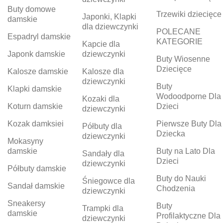
Buty domowe
Trzewiki dziecięce
Japonki, Klapki
damskie
dla dziewczynki
POLECANE
Espadryl damskie
KATEGORIE
Kapcie dla
Japonk damskie
dziewczynki
Buty Wiosenne
Dziecięce
Kalosze damskie
Kalosze dla
dziewczynki
Buty
Klapki damskie
Wodoodporne Dla
Kozaki dla
Koturn damskie
Dzieci
dziewczynki
Kozak damksiei
Pierwsze Buty Dla
Półbuty dla
Dziecka
dziewczynki
Mokasyny
damskie
Buty na Lato Dla
Sandały dla
Dzieci
dziewczynki
Półbuty damskie
Buty do Nauki
Śniegowce dla
Sandał damskie
Chodzenia
dziewczynki
Sneakersy
Buty
Trampki dla
damskie
Profilaktyczne Dla
dziewczynki