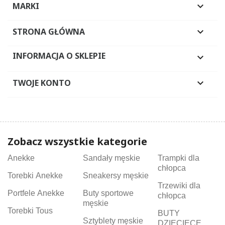
MARKI

STRONA GŁÓWNA

INFORMACJA O SKLEPIE

TWOJE KONTO

Zobacz wszystkie kategorie
Anekke
Sandały męskie
Trampki dla
chłopca
Torebki Anekke
Sneakersy męskie
Trzewiki dla
Portfele Anekke
Buty sportowe
chłopca
męskie
Torebki Tous
BUTY
Sztyblety męskie
DZIECIĘCE