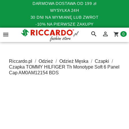
DARMOWA DOSTAWA OD 199 zł
WYSYŁKA 24H
30 DNI NA WYMIANĘ LUB ZWROT
-10% NA PIERWSZE ZAKUPY
search


shopping_cart
0
Riccardo.pl
Odzież
Odzież Męska
Czapki
Czapka TOMMY HILFIGER Th Monotype Soft 6 Panel
Cap AM0AM12154 BDS