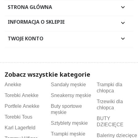
STRONA GŁÓWNA

INFORMACJA O SKLEPIE

TWOJE KONTO

Zobacz wszystkie kategorie
Anekke
Sandały męskie
Trampki dla
chłopca
Torebki Anekke
Sneakersy męskie
Trzewiki dla
Portfele Anekke
Buty sportowe
chłopca
męskie
Torebki Tous
BUTY
Sztyblety męskie
DZIECIĘCE
Karl Lagerfeld
Trampki męskie
Baleriny dziecięce