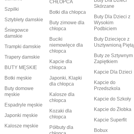
Buty Dla Dzieci
CHŁOPCA
Skórzane
Szpilki
Botki dla chłopca
Buty Dla Dzieci z
Sztyblety damskie
Buty zimowe dla
Wysokim
chłopca
Podbiciem
Śniegowce
damskie
Buciki
Buty Dziecięce z
niemowlęce dla
Usztywnioną Piętą
Trampki damskie
chłopca
Buty ze Sztywnym
Trapery damskie
Kapcie dla
Zapiętkiem
BUTY MĘSKIE
chłopca
Kapcie Dla Dzieci
Botki męskie
Japonki, Klapki
Kapcie do
dla chłopca
Buty domowe
Przedszkola
męskie
Kalosze dla
Kapcie do Szkoły
chłopca
Espadryle męskie
Kapcie do Żłobka
Kozaki dla
Japonki męskie
chłopca
Kapcie Superfit
Kalosze męskie
Półbuty dla
Bobux
chłopca