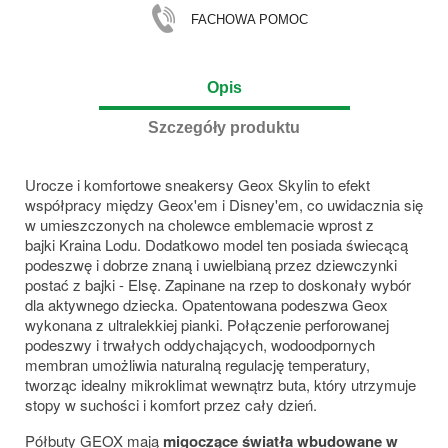
FACHOWA POMOC
Opis
Szczegóły produktu
Urocze i komfortowe sneakersy Geox Skylin to efekt
współpracy między Geox'em i Disney'em, co uwidacznia się
w umieszczonych na cholewce emblemacie wprost z
bajki Kraina Lodu. Dodatkowo model ten posiada świecącą
podeszwę i dobrze znaną i uwielbianą przez dziewczynki
postać z bajki - Elsę. Zapinane na rzep to doskonały wybór
dla aktywnego dziecka. Opatentowana podeszwa Geox
wykonana z ultralekkiej pianki. Połączenie perforowanej
podeszwy i trwałych oddychających, wodoodpornych
membran umożliwia naturalną regulację temperatury,
tworząc idealny mikroklimat wewnątrz buta, który utrzymuje
stopy w suchości i komfort przez cały dzień.
Półbuty GEOX mają
migoczące światła wbudowane w