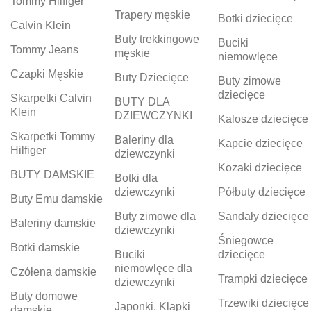
Tommy Hilfiger
Trapery męskie
Botki dziecięce
Calvin Klein
Buty trekkingowe
Buciki
Tommy Jeans
męskie
niemowlęce
Czapki Męskie
Buty Dziecięce
Buty zimowe
dziecięce
Skarpetki Calvin
BUTY DLA
Klein
DZIEWCZYNKI
Kalosze dziecięce
Skarpetki Tommy
Baleriny dla
Kapcie dziecięce
Hilfiger
dziewczynki
Kozaki dziecięce
BUTY DAMSKIE
Botki dla
dziewczynki
Półbuty dziecięce
Buty Emu damskie
Buty zimowe dla
Sandały dziecięce
Baleriny damskie
dziewczynki
Śniegowce
Botki damskie
Buciki
dziecięce
niemowlęce dla
Czółena damskie
Trampki dziecięce
dziewczynki
Buty domowe
Trzewiki dziecięce
Japonki, Klapki
damskie