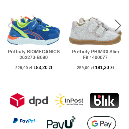
Półbuty BIOMECANICS
Półbuty PRIMIGI Slim
262273-B090
Fit 1400077
Cena
Cena
Cena
Cena
183,20 zł
181,30 zł
229,00 zł
259,00 zł
podstawowa
podstawowa