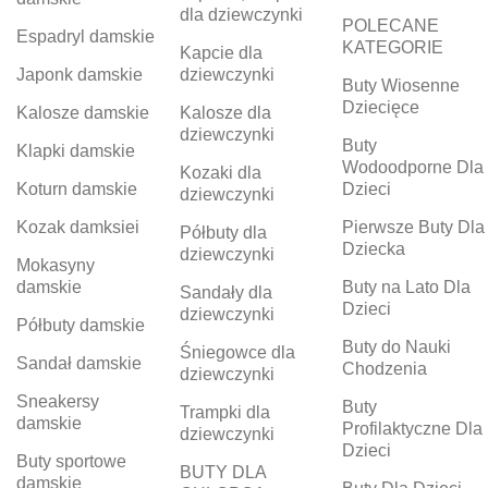
dla dziewczynki
POLECANE
Espadryl damskie
KATEGORIE
Kapcie dla
Japonk damskie
dziewczynki
Buty Wiosenne
Dziecięce
Kalosze damskie
Kalosze dla
dziewczynki
Buty
Klapki damskie
Wodoodporne Dla
Kozaki dla
Koturn damskie
Dzieci
dziewczynki
Kozak damksiei
Pierwsze Buty Dla
Półbuty dla
Dziecka
dziewczynki
Mokasyny
damskie
Buty na Lato Dla
Sandały dla
Dzieci
dziewczynki
Półbuty damskie
Buty do Nauki
Śniegowce dla
Sandał damskie
Chodzenia
dziewczynki
Sneakersy
Buty
Trampki dla
damskie
Profilaktyczne Dla
dziewczynki
Dzieci
Buty sportowe
BUTY DLA
damskie