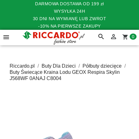
DARMOWA DOSTAWA OD 199 zł
WYSYŁKA 24H
30 DNI NA WYMIANĘ LUB ZWROT
-10% NA PIERWSZE ZAKUPY
search


shopping_cart
0
Riccardo.pl
Buty Dla Dzieci
Półbuty dziecięce
Buty Świecące Kraina Lodu GEOX Respira Skylin
J568WF 0ANAJ C8004