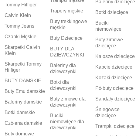
Trampki męskie
Baleriny dziecięce
Tommy Hilfiger
Trapery męskie
Botki dziecięce
Calvin Klein
Buty trekkingowe
Buciki
Tommy Jeans
męskie
niemowlęce
Czapki Męskie
Buty Dziecięce
Buty zimowe
dziecięce
Skarpetki Calvin
BUTY DLA
Klein
DZIEWCZYNKI
Kalosze dziecięce
Skarpetki Tommy
Baleriny dla
Kapcie dziecięce
Hilfiger
dziewczynki
Kozaki dziecięce
BUTY DAMSKIE
Botki dla
dziewczynki
Półbuty dziecięce
Buty Emu damskie
Buty zimowe dla
Sandały dziecięce
Baleriny damskie
dziewczynki
Śniegowce
Botki damskie
Buciki
dziecięce
niemowlęce dla
Czółena damskie
Trampki dziecięce
dziewczynki
Buty domowe