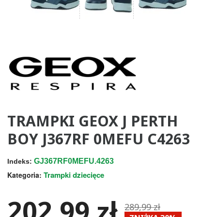
TRAMPKI GEOX J PERTH
BOY J367RF 0MEFU C4263
GJ367RF0MEFU.4263
Indeks:
Trampki dziecięce
Kategoria:
202,99 zł
289,99 zł