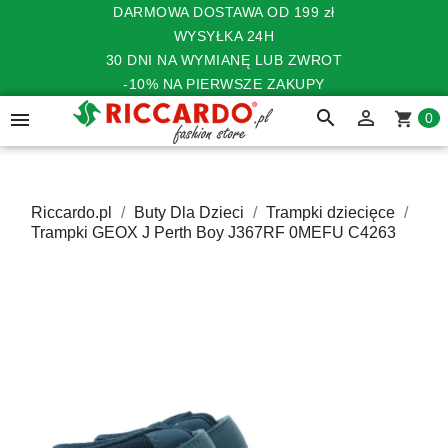
DARMOWA DOSTAWA OD 199 zł
WYSYŁKA 24H
30 DNI NA WYMIANĘ LUB ZWROT
-10% NA PIERWSZE ZAKUPY
search


shopping_cart
0
Riccardo.pl
Buty Dla Dzieci
Trampki dziecięce
Trampki GEOX J Perth Boy J367RF 0MEFU C4263