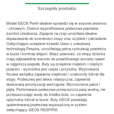
Szczegóły produktu
Model GEOX Perth idealnie sprawdzi się w sezonie jesienno
- zimowym. Dobrze wyprofilowana podeszwa poprawia
komfort chodzenia. Zapięcie na rzep umożliwia idealne
dopasowanie do szerokości stopy oraz szybkie i zakładanie.
Oddychające ocieplane trzewiki Geox z unikatową
technologią Respira, umożliwiają pełną cyrkulację powietrza
w bucie i kontrolę wilgoci. Masz pewność, że stopy dziecka
mają odpowiednie warunki do prawidłowego wzrostu nawet
w najgorsza pogodę. Buty są ocieplone miękkim i ciepłym
polarem - wyściółka jest ciepła i przytulna. Wyjmowana
filcowa wkładka zapewnia miękkość i znakomity klimat dla
stopy. Podeszwa jest lekka i elastyczna, zapewnia
doskonałą amortyzację wstrząsów. Wzmocnione palce i
pięta. Perforowana podeszwa przepuszcza parę wodną, nie
przepuszczając wody do środka buta, co zapewnia
optymalny klimat w bucie. Buty GEOX posiadają
opatentowaną podeszwę wyposażoną w system
oddychający GEOX RESPIRA.