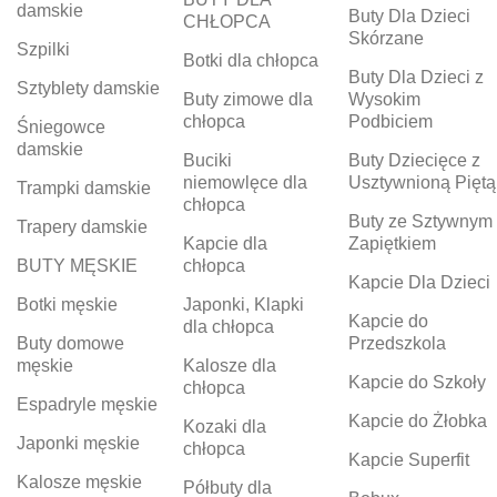
damskie
Buty Dla Dzieci
CHŁOPCA
Skórzane
Szpilki
Botki dla chłopca
Buty Dla Dzieci z
Sztyblety damskie
Buty zimowe dla
Wysokim
chłopca
Podbiciem
Śniegowce
damskie
Buciki
Buty Dziecięce z
niemowlęce dla
Usztywnioną Piętą
Trampki damskie
chłopca
Buty ze Sztywnym
Trapery damskie
Kapcie dla
Zapiętkiem
BUTY MĘSKIE
chłopca
Kapcie Dla Dzieci
Botki męskie
Japonki, Klapki
Kapcie do
dla chłopca
Buty domowe
Przedszkola
męskie
Kalosze dla
Kapcie do Szkoły
chłopca
Espadryle męskie
Kapcie do Żłobka
Kozaki dla
Japonki męskie
chłopca
Kapcie Superfit
Kalosze męskie
Półbuty dla