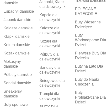
Trzewiki dziecięce
Japonki, Klapki
damskie
dla dziewczynki
POLECANE
Espadryl damskie
KATEGORIE
Kapcie dla
Japonk damskie
dziewczynki
Buty Wiosenne
Dziecięce
Kalosze damskie
Kalosze dla
dziewczynki
Buty
Klapki damskie
Wodoodporne Dla
Kozaki dla
Koturn damskie
Dzieci
dziewczynki
Kozak damksiei
Pierwsze Buty Dla
Półbuty dla
Dziecka
dziewczynki
Mokasyny
damskie
Buty na Lato Dla
Sandały dla
Dzieci
dziewczynki
Półbuty damskie
Buty do Nauki
Śniegowce dla
Sandał damskie
Chodzenia
dziewczynki
Sneakersy
Buty
Trampki dla
damskie
Profilaktyczne Dla
dziewczynki
Dzieci
Buty sportowe
BUTY DLA