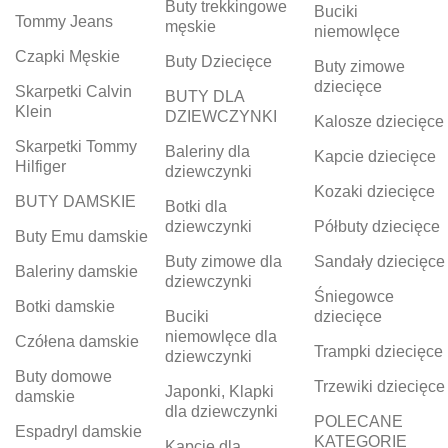
Buty trekkingowe
Buciki
Tommy Jeans
męskie
niemowlęce
Czapki Męskie
Buty Dziecięce
Buty zimowe
dziecięce
Skarpetki Calvin
BUTY DLA
Klein
DZIEWCZYNKI
Kalosze dziecięce
Skarpetki Tommy
Baleriny dla
Kapcie dziecięce
Hilfiger
dziewczynki
Kozaki dziecięce
BUTY DAMSKIE
Botki dla
dziewczynki
Półbuty dziecięce
Buty Emu damskie
Buty zimowe dla
Sandały dziecięce
Baleriny damskie
dziewczynki
Śniegowce
Botki damskie
Buciki
dziecięce
niemowlęce dla
Czółena damskie
Trampki dziecięce
dziewczynki
Buty domowe
Trzewiki dziecięce
Japonki, Klapki
damskie
dla dziewczynki
POLECANE
Espadryl damskie
KATEGORIE
Kapcie dla