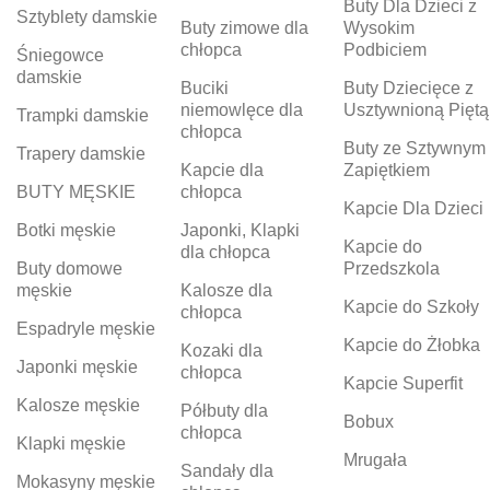
Buty Dla Dzieci z
Sztyblety damskie
Buty zimowe dla
Wysokim
chłopca
Podbiciem
Śniegowce
damskie
Buciki
Buty Dziecięce z
niemowlęce dla
Usztywnioną Piętą
Trampki damskie
chłopca
Buty ze Sztywnym
Trapery damskie
Kapcie dla
Zapiętkiem
BUTY MĘSKIE
chłopca
Kapcie Dla Dzieci
Botki męskie
Japonki, Klapki
Kapcie do
dla chłopca
Buty domowe
Przedszkola
męskie
Kalosze dla
Kapcie do Szkoły
chłopca
Espadryle męskie
Kapcie do Żłobka
Kozaki dla
Japonki męskie
chłopca
Kapcie Superfit
Kalosze męskie
Półbuty dla
Bobux
chłopca
Klapki męskie
Mrugała
Sandały dla
Mokasyny męskie