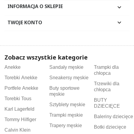
INFORMACJA O SKLEPIE

TWOJE KONTO

Zobacz wszystkie kategorie
Anekke
Sandały męskie
Trampki dla
chłopca
Torebki Anekke
Sneakersy męskie
Trzewiki dla
Portfele Anekke
Buty sportowe
chłopca
męskie
Torebki Tous
BUTY
Sztyblety męskie
DZIECIĘCE
Karl Lagerfeld
Trampki męskie
Baleriny dziecięce
Tommy Hilfiger
Trapery męskie
Botki dziecięce
Calvin Klein