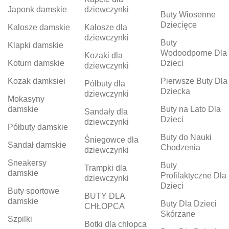
Japonk damskie
dziewczynki
Buty Wiosenne
Dziecięce
Kalosze damskie
Kalosze dla
dziewczynki
Buty
Klapki damskie
Wodoodporne Dla
Kozaki dla
Koturn damskie
Dzieci
dziewczynki
Kozak damksiei
Pierwsze Buty Dla
Półbuty dla
Dziecka
dziewczynki
Mokasyny
damskie
Buty na Lato Dla
Sandały dla
Dzieci
dziewczynki
Półbuty damskie
Buty do Nauki
Śniegowce dla
Sandał damskie
Chodzenia
dziewczynki
Sneakersy
Buty
Trampki dla
damskie
Profilaktyczne Dla
dziewczynki
Dzieci
Buty sportowe
BUTY DLA
damskie
Buty Dla Dzieci
CHŁOPCA
Skórzane
Szpilki
Botki dla chłopca