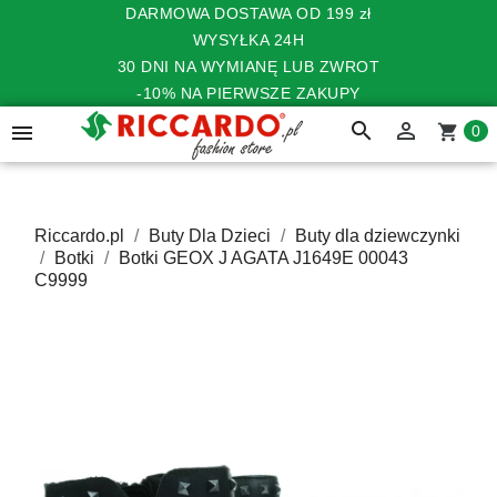
DARMOWA DOSTAWA OD 199 zł
WYSYŁKA 24H
30 DNI NA WYMIANĘ LUB ZWROT
-10% NA PIERWSZE ZAKUPY
search


shopping_cart
0
Riccardo.pl
Buty Dla Dzieci
Buty dla dziewczynki
Botki
Botki GEOX J AGATA J1649E 00043
C9999