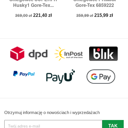
Husky1 Gore-Tex...
Gore-Tex 6859222
Cena
Cena
Cena
Cena
221,40 zł
215,99 zł
369,00 zł
359,99 zł
podstawowa
podstawowa
Otrzymuj informację o nowościach i wyprzedażach