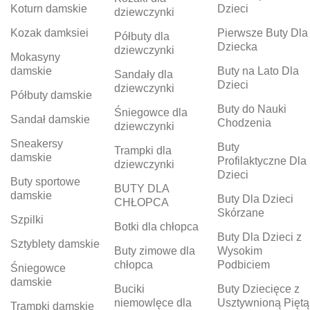
Koturn damskie
Dzieci
dziewczynki
Kozak damksiei
Pierwsze Buty Dla
Półbuty dla
Dziecka
dziewczynki
Mokasyny
damskie
Buty na Lato Dla
Sandały dla
Dzieci
dziewczynki
Półbuty damskie
Buty do Nauki
Śniegowce dla
Sandał damskie
Chodzenia
dziewczynki
Sneakersy
Buty
Trampki dla
damskie
Profilaktyczne Dla
dziewczynki
Dzieci
Buty sportowe
BUTY DLA
damskie
Buty Dla Dzieci
CHŁOPCA
Skórzane
Szpilki
Botki dla chłopca
Buty Dla Dzieci z
Sztyblety damskie
Buty zimowe dla
Wysokim
chłopca
Podbiciem
Śniegowce
damskie
Buciki
Buty Dziecięce z
niemowlęce dla
Usztywnioną Piętą
Trampki damskie