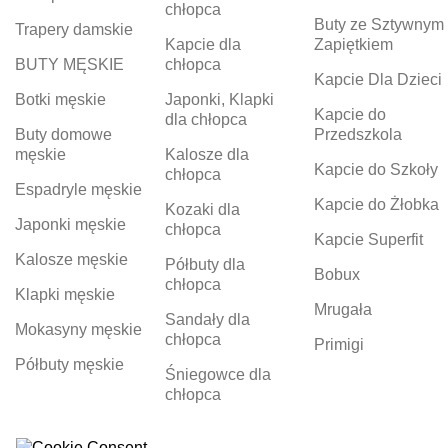
chłopca
Buty ze Sztywnym
Trapery damskie
Kapcie dla
Zapiętkiem
BUTY MĘSKIE
chłopca
Kapcie Dla Dzieci
Botki męskie
Japonki, Klapki
Kapcie do
dla chłopca
Buty domowe
Przedszkola
męskie
Kalosze dla
Kapcie do Szkoły
chłopca
Espadryle męskie
Kapcie do Żłobka
Kozaki dla
Japonki męskie
chłopca
Kapcie Superfit
Kalosze męskie
Półbuty dla
Bobux
chłopca
Klapki męskie
Mrugała
Sandały dla
Mokasyny męskie
chłopca
Primigi
Półbuty męskie
Śniegowce dla
chłopca