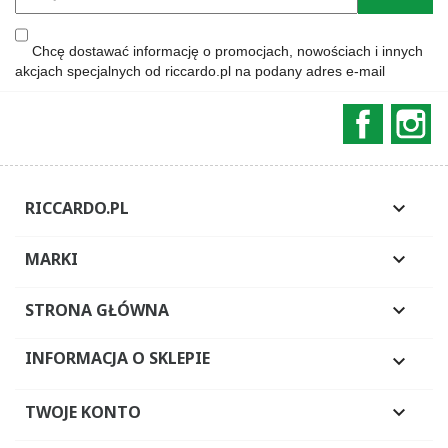
Chcę dostawać informację o promocjach, nowościach i innych
akcjach specjalnych od riccardo.pl na podany adres e-mail
Faceboo
In
RICCARDO.PL

MARKI

STRONA GŁÓWNA

INFORMACJA O SKLEPIE

TWOJE KONTO
