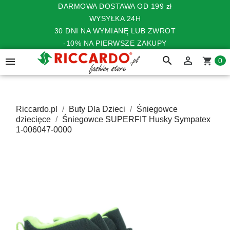
DARMOWA DOSTAWA OD 199 zł
WYSYŁKA 24H
30 DNI NA WYMIANĘ LUB ZWROT
-10% NA PIERWSZE ZAKUPY
search


shopping_cart
0
Riccardo.pl
Buty Dla Dzieci
Śniegowce
dziecięce
Śniegowce SUPERFIT Husky Sympatex
1-006047-0000