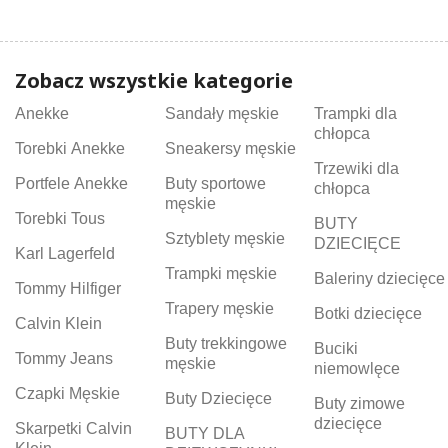
Zobacz wszystkie kategorie
Anekke
Sandały męskie
Trampki dla
chłopca
Torebki Anekke
Sneakersy męskie
Trzewiki dla
Portfele Anekke
Buty sportowe
chłopca
męskie
Torebki Tous
BUTY
Sztyblety męskie
DZIECIĘCE
Karl Lagerfeld
Trampki męskie
Baleriny dziecięce
Tommy Hilfiger
Trapery męskie
Botki dziecięce
Calvin Klein
Buty trekkingowe
Buciki
Tommy Jeans
męskie
niemowlęce
Czapki Męskie
Buty Dziecięce
Buty zimowe
dziecięce
Skarpetki Calvin
BUTY DLA