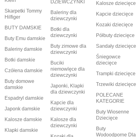
Klein
DZIEWCZYNKI
Kalosze dziecięce
Skarpetki Tommy
Baleriny dla
Kapcie dziecięce
Hilfiger
dziewczynki
Kozaki dziecięce
BUTY DAMSKIE
Botki dla
dziewczynki
Półbuty dziecięce
Buty Emu damskie
Buty zimowe dla
Sandały dziecięce
Baleriny damskie
dziewczynki
Śniegowce
Botki damskie
Buciki
dziecięce
niemowlęce dla
Czółena damskie
Trampki dziecięce
dziewczynki
Buty domowe
Trzewiki dziecięce
Japonki, Klapki
damskie
dla dziewczynki
POLECANE
Espadryl damskie
KATEGORIE
Kapcie dla
Japonk damskie
dziewczynki
Buty Wiosenne
Dziecięce
Kalosze damskie
Kalosze dla
dziewczynki
Buty
Klapki damskie
Wodoodporne Dla
Kozaki dla