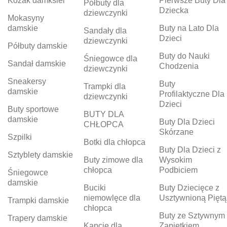
Kozak damksiei
Pierwsze Buty Dla
Półbuty dla
Dziecka
dziewczynki
Mokasyny
damskie
Buty na Lato Dla
Sandały dla
Dzieci
dziewczynki
Półbuty damskie
Buty do Nauki
Śniegowce dla
Sandał damskie
Chodzenia
dziewczynki
Sneakersy
Buty
Trampki dla
damskie
Profilaktyczne Dla
dziewczynki
Dzieci
Buty sportowe
BUTY DLA
damskie
Buty Dla Dzieci
CHŁOPCA
Skórzane
Szpilki
Botki dla chłopca
Buty Dla Dzieci z
Sztyblety damskie
Buty zimowe dla
Wysokim
chłopca
Podbiciem
Śniegowce
damskie
Buciki
Buty Dziecięce z
niemowlęce dla
Usztywnioną Piętą
Trampki damskie
chłopca
Buty ze Sztywnym
Trapery damskie
Kapcie dla
Zapiętkiem