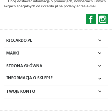
Chcę dostawać informację o promocjach, nowościach i innych
akcjach specjalnych od riccardo.pl na podany adres e-mail
Faceboo
In
RICCARDO.PL

MARKI

STRONA GŁÓWNA

INFORMACJA O SKLEPIE

TWOJE KONTO
