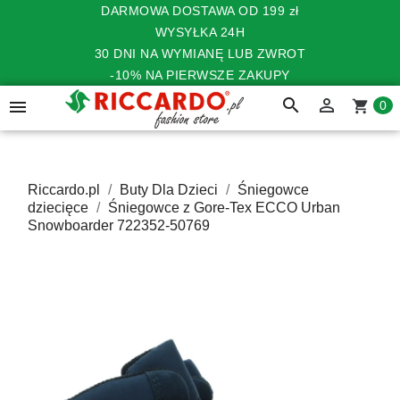
DARMOWA DOSTAWA OD 199 zł
WYSYŁKA 24H
30 DNI NA WYMIANĘ LUB ZWROT
-10% NA PIERWSZE ZAKUPY
search


shopping_cart
0
Riccardo.pl
Buty Dla Dzieci
Śniegowce
dziecięce
Śniegowce z Gore-Tex ECCO Urban
Snowboarder 722352-50769