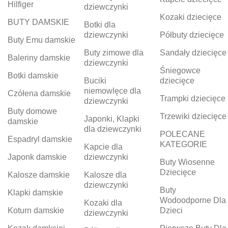
Hilfiger
dziewczynki
Kozaki dziecięce
BUTY DAMSKIE
Botki dla
dziewczynki
Półbuty dziecięce
Buty Emu damskie
Buty zimowe dla
Sandały dziecięce
Baleriny damskie
dziewczynki
Śniegowce
Botki damskie
Buciki
dziecięce
niemowlęce dla
Czółena damskie
Trampki dziecięce
dziewczynki
Buty domowe
Trzewiki dziecięce
Japonki, Klapki
damskie
dla dziewczynki
POLECANE
Espadryl damskie
KATEGORIE
Kapcie dla
Japonk damskie
dziewczynki
Buty Wiosenne
Dziecięce
Kalosze damskie
Kalosze dla
dziewczynki
Buty
Klapki damskie
Wodoodporne Dla
Kozaki dla
Koturn damskie
Dzieci
dziewczynki