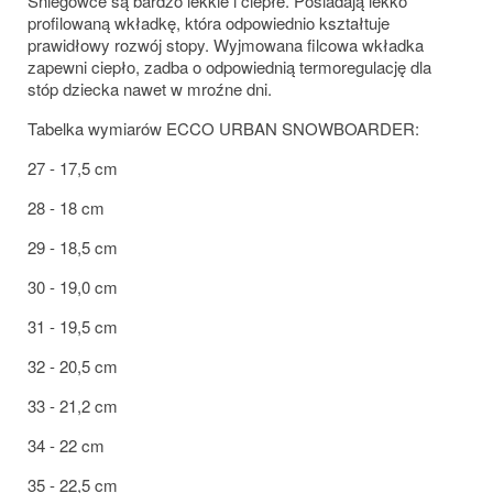
Śniegowce są bardzo lekkie i ciepłe. Posiadają lekko
profilowaną wkładkę, która odpowiednio kształtuje
prawidłowy rozwój stopy. Wyjmowana filcowa wkładka
zapewni ciepło, zadba o odpowiednią termoregulację dla
stóp dziecka nawet w mroźne dni.
Tabelka wymiarów ECCO URBAN SNOWBOARDER:
27 - 17,5 cm
28 - 18 cm
29 - 18,5 cm
30 - 19,0 cm
31 - 19,5 cm
32 - 20,5 cm
33 - 21,2 cm
34 - 22 cm
35 - 22,5 cm