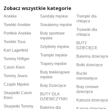
Zobacz wszystkie kategorie
Anekke
Sandały męskie
Trampki dla
chłopca
Torebki Anekke
Sneakersy męskie
Trzewiki dla
Portfele Anekke
Buty sportowe
chłopca
męskie
Torebki Tous
BUTY
Sztyblety męskie
DZIECIĘCE
Karl Lagerfeld
Trampki męskie
Baleriny dziecięce
Tommy Hilfiger
Trapery męskie
Botki dziecięce
Calvin Klein
Buty trekkingowe
Buciki
Tommy Jeans
męskie
niemowlęce
Czapki Męskie
Buty Dziecięce
Buty zimowe
dziecięce
Skarpetki Calvin
BUTY DLA
Klein
DZIEWCZYNKI
Kalosze dziecięce
Skarpetki Tommy
Baleriny dla
Kapcie dziecięce