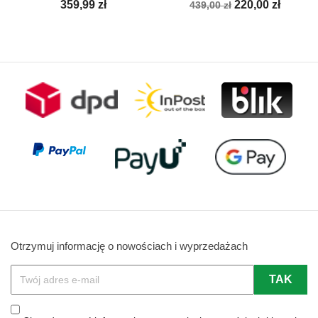
Cena
Cena
Cena
359,99 zł
220,00 zł
439,00 zł
podstawowa
Otrzymuj informację o nowościach i wyprzedażach