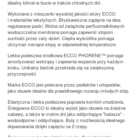
idealny klimat w bucie w trakcie chłodnych dni.
Wykonane z mieszanki wysokiej jakości skóry ECCO
i materiałów tekstylnych. Błyskawiczne zapięcie na dwa
regulowane paski. Wolna od związków perfluoroalkilowych
wodoszczelna membrana pomaga zapewnić stopom
suchość przez cały dzień. Ciepła wyściółka pomaga
utrzymać rosnące stopy w odpowiedniej temperaturze.
Lekka podeszwa środkowa ECCO PHORENE™ pomaga
amortyzować wstrząsy i zapewnia wsparcie przy każdym
kroku. Unikalny bieżnik przekłada się na zwiększoną
przyczepność.
Marka ECCO jest polecana przez pediatrów i ortopedów,
jako obuwie idealne dla prawidłowego rozwoju młodych stóp.
Elastyczna i lekka podeszwa poprawia komfort chodzenia.
Śniegowce ECCO to idealny wybór jako obuwie na śnieżne
zabawy, a także w mokre dni jako oddychające "kalosze" -
wodoodporne i oddychające. Buty z możliwością idealnego
dopasowania dzięki zapięciu na 2 rzepy.