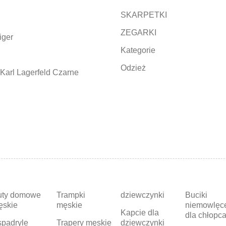
SKARPETKI
ZEGARKI
iger
Kategorie
Odzież
Karl Lagerfeld Czarne
uty domowe
Trampki
dziewczynki
Buciki
ęskie
męskie
niemowlęc
Kapcie dla
dla chłopc
padryle
Trapery męskie
dziewczynki