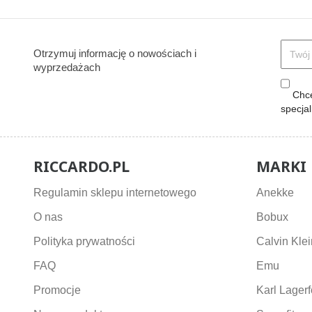
Otrzymuj informację o nowościach i
wyprzedażach
Chcę
specja
RICCARDO.PL
MARKI
Regulamin sklepu internetowego
Anekke
O nas
Bobux
Polityka prywatności
Calvin Klei
FAQ
Emu
Promocje
Karl Lagerf