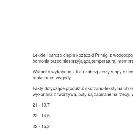
Lekkie i bardzo ciepłe kozaczki Primigi z wodood
ochronią przed niesprzyjającą temperaturą, membr
Wkładka wykonana z filcu zabezpieczy stopy dzieck
maksimum wygody.
Fakty dotyczące produktu: skórzano-tekstylna cho
wykonana z tworzywa, buty są zapinane na rzepy, 
21 - 13,7
22 - 14,5
23 - 15,2