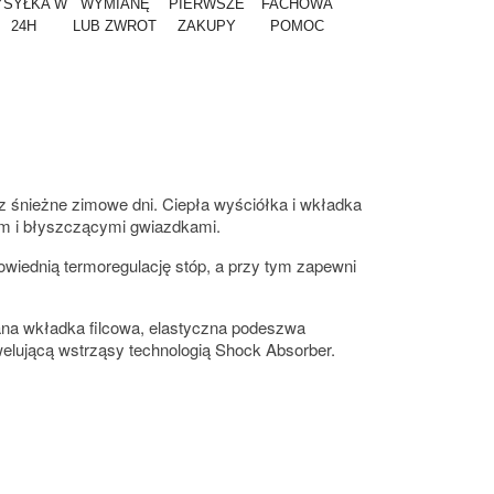
SYŁKA W
WYMIANĘ
PIERWSZE
FACHOWA
24H
LUB ZWROT
ZAKUPY
POMOC
 śnieżne zimowe dni. Ciepła wyściółka i wkładka
em i błyszczącymi gwiazdkami.
owiednią termoregulację stóp, a przy tym zapewni
ana wkładka filcowa, elastyczna podeszwa
elującą wstrząsy technologią Shock Absorber.