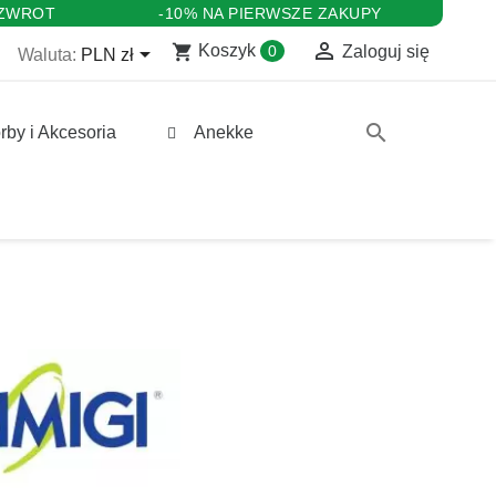
 ZWROT
-10% NA PIERWSZE ZAKUPY

shopping_cart

Koszyk
0
Zaloguj się
Waluta:
PLN zł
search
rby i Akcesoria
Anekke