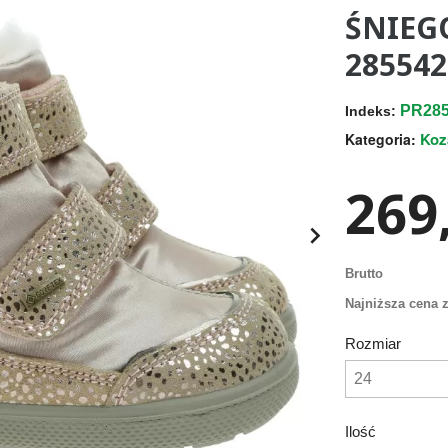
ŚNIEG
285542
PR285
Indeks:
Koz
Kategoria:
269,

Brutto
Najniższa cena z
Rozmiar
Ilość