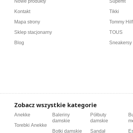
Nowe produkty
Superfit
Kontakt
Tikki
Mapa strony
Tommy Hilf
Sklep stacjonarny
TOUS
Blog
Sneakersy 
Zobacz wszystkie kategorie
Anekke
Baleriny
Półbuty
B
damskie
damskie
m
Torebki Anekke
Botki damskie
Sandał
Es