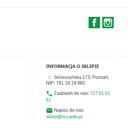
Facebook
Instag
INFORMACJA O SKLEPIE
Strzeszyńska 173, Poznań,
NIP: 781 19 19 982
phone
Zadzwoń do nas:
727 61 61
61
email
Napisz do nas:
sklep@riccardo.pl