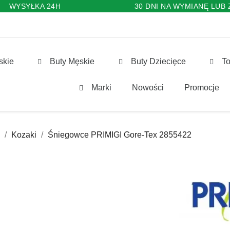
WYSYŁKA 24H
30 DNI NA WYMIANĘ LUB
skie
Buty Męskie
Buty Dziecięce
To
Marki
Nowości
Promocje
Kozaki
Śniegowce PRIMIGI Gore-Tex 2855422