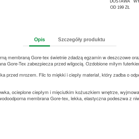
DOSTAWA
WY
OD 199 ZŁ
Opis
Szczegóły produktu
porną membraną Gore-tex świetnie zdadzą egzamin w deszczowe oraz
ana Gore-Tex zabezpiecza przed wilgocią. Ozdobione miłym futerki
a przed mrozem. Filc to miękki i ciepły materiał, który zadba o odp
lewka, ocieplone ciepłym i mięciutkim kożuszkiem wnętrze, wyjmow
wodoodporna membrana Gore-tex, lekka, elastyczna podeszwa z niw