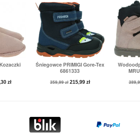
 Kozaczki
Śniegowce PRIMIGI Gore-Tex
Wodoodp


odgląd
Szybki podgląd
Sz
6861333
MRUG
2/18
Rozmiary:
25,
26,
27
Roz
na
Cena
Cena
Cen
,30 zł
215,99 zł
359,99 zł
389,9
a
podstawowa
pod