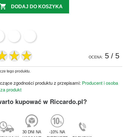

DODAJ DO KOSZYKA
5
/ 5
OCENA:
zcze tego produktu.
czące zgodności produktu z przepisami:
Producent i osoba
 za produkt
warto kupować w Riccardo.pl?
30 DNI NA
-10% NA