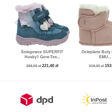
Śniegowce SUPERFIT
Ocieplane Buty


Szybki podgląd
Szybki p
Husky1 Gore-Tex...
EMU...
Rozmiary:
26
Rozmiary:
1
Cena
Cena
Cena
Ce
221,40 zł
153
369,00 zł
219,00 zł
podstawowa
podstawow