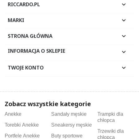
RICCARDO.PL

MARKI

STRONA GŁÓWNA

INFORMACJA O SKLEPIE

TWOJE KONTO

Zobacz wszystkie kategorie
Anekke
Sandały męskie
Trampki dla
chłopca
Torebki Anekke
Sneakersy męskie
Trzewiki dla
Portfele Anekke
Buty sportowe
chłopca