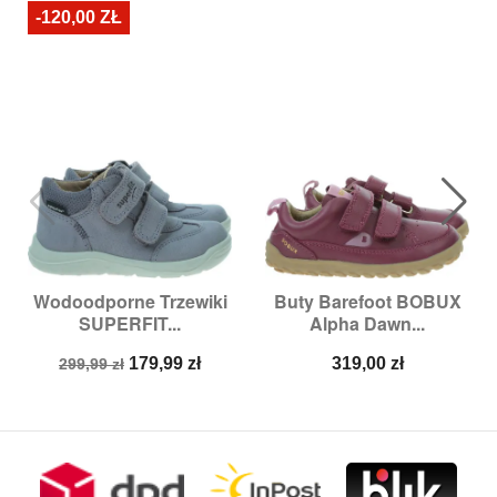
-120,00 ZŁ
Wodoodporne Trzewiki
Buty Barefoot BOBUX
SUPERFIT...
Alpha Dawn...
Cena
Cena
Cena
179,99 zł
319,00 zł
299,99 zł
podstawowa