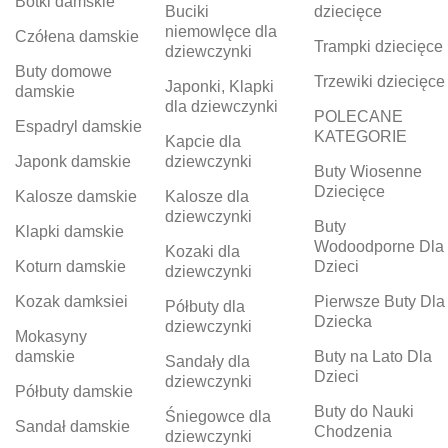
Botki damskie
Buciki
dziecięce
niemowlęce dla
Czółena damskie
Trampki dziecięce
dziewczynki
Buty domowe
Trzewiki dziecięce
Japonki, Klapki
damskie
dla dziewczynki
POLECANE
Espadryl damskie
KATEGORIE
Kapcie dla
Japonk damskie
dziewczynki
Buty Wiosenne
Dziecięce
Kalosze damskie
Kalosze dla
dziewczynki
Buty
Klapki damskie
Wodoodporne Dla
Kozaki dla
Koturn damskie
Dzieci
dziewczynki
Kozak damksiei
Pierwsze Buty Dla
Półbuty dla
Dziecka
dziewczynki
Mokasyny
damskie
Buty na Lato Dla
Sandały dla
Dzieci
dziewczynki
Półbuty damskie
Buty do Nauki
Śniegowce dla
Sandał damskie
Chodzenia
dziewczynki