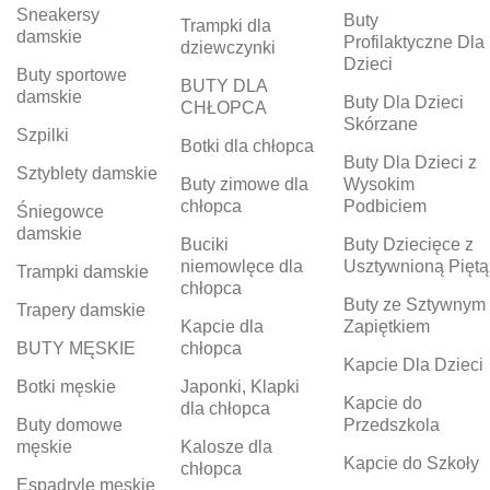
Sneakersy
Buty
Trampki dla
damskie
Profilaktyczne Dla
dziewczynki
Dzieci
Buty sportowe
BUTY DLA
damskie
Buty Dla Dzieci
CHŁOPCA
Skórzane
Szpilki
Botki dla chłopca
Buty Dla Dzieci z
Sztyblety damskie
Buty zimowe dla
Wysokim
chłopca
Podbiciem
Śniegowce
damskie
Buciki
Buty Dziecięce z
niemowlęce dla
Usztywnioną Piętą
Trampki damskie
chłopca
Buty ze Sztywnym
Trapery damskie
Kapcie dla
Zapiętkiem
BUTY MĘSKIE
chłopca
Kapcie Dla Dzieci
Botki męskie
Japonki, Klapki
Kapcie do
dla chłopca
Buty domowe
Przedszkola
męskie
Kalosze dla
Kapcie do Szkoły
chłopca
Espadryle męskie