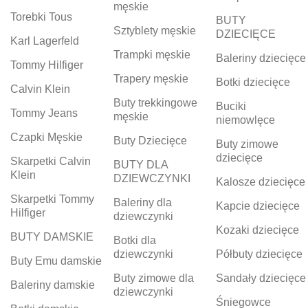
męskie
Torebki Tous
BUTY
Sztyblety męskie
DZIECIĘCE
Karl Lagerfeld
Trampki męskie
Baleriny dziecięce
Tommy Hilfiger
Trapery męskie
Botki dziecięce
Calvin Klein
Buty trekkingowe
Buciki
Tommy Jeans
męskie
niemowlęce
Czapki Męskie
Buty Dziecięce
Buty zimowe
dziecięce
Skarpetki Calvin
BUTY DLA
Klein
DZIEWCZYNKI
Kalosze dziecięce
Skarpetki Tommy
Baleriny dla
Kapcie dziecięce
Hilfiger
dziewczynki
Kozaki dziecięce
BUTY DAMSKIE
Botki dla
dziewczynki
Półbuty dziecięce
Buty Emu damskie
Buty zimowe dla
Sandały dziecięce
Baleriny damskie
dziewczynki
Śniegowce