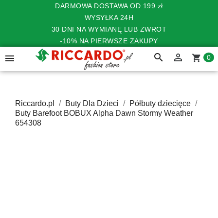
DARMOWA DOSTAWA OD 199 zł
WYSYŁKA 24H
30 DNI NA WYMIANĘ LUB ZWROT
-10% NA PIERWSZE ZAKUPY
search


shopping_cart
0
Riccardo.pl
Buty Dla Dzieci
Półbuty dziecięce
Buty Barefoot BOBUX Alpha Dawn Stormy Weather
654308