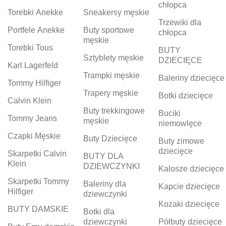
chłopca
Torebki Anekke
Sneakersy męskie
Trzewiki dla
Portfele Anekke
Buty sportowe
chłopca
męskie
Torebki Tous
BUTY
Sztyblety męskie
DZIECIĘCE
Karl Lagerfeld
Trampki męskie
Baleriny dziecięce
Tommy Hilfiger
Trapery męskie
Botki dziecięce
Calvin Klein
Buty trekkingowe
Buciki
Tommy Jeans
męskie
niemowlęce
Czapki Męskie
Buty Dziecięce
Buty zimowe
dziecięce
Skarpetki Calvin
BUTY DLA
Klein
DZIEWCZYNKI
Kalosze dziecięce
Skarpetki Tommy
Baleriny dla
Kapcie dziecięce
Hilfiger
dziewczynki
Kozaki dziecięce
BUTY DAMSKIE
Botki dla
dziewczynki
Półbuty dziecięce