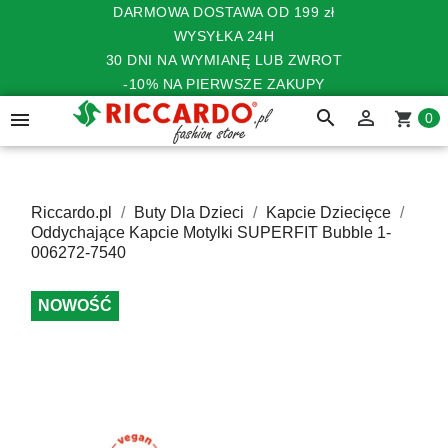
DARMOWA DOSTAWA OD 199 zł
WYSYŁKA 24H
30 DNI NA WYMIANĘ LUB ZWROT
-10% NA PIERWSZE ZAKUPY
search


shopping_cart
0
Riccardo.pl
Buty Dla Dzieci
Kapcie Dziecięce
Oddychające Kapcie Motylki SUPERFIT Bubble 1-
006272-7540
NOWOŚĆ