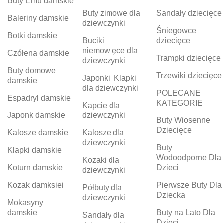
Buty Emu damskie
Buty zimowe dla
Sandały dziecięce
Baleriny damskie
dziewczynki
Śniegowce
Botki damskie
Buciki
dziecięce
niemowlęce dla
Czółena damskie
Trampki dziecięce
dziewczynki
Buty domowe
Trzewiki dziecięce
Japonki, Klapki
damskie
dla dziewczynki
POLECANE
Espadryl damskie
KATEGORIE
Kapcie dla
Japonk damskie
dziewczynki
Buty Wiosenne
Dziecięce
Kalosze damskie
Kalosze dla
dziewczynki
Buty
Klapki damskie
Wodoodporne Dla
Kozaki dla
Koturn damskie
Dzieci
dziewczynki
Kozak damksiei
Pierwsze Buty Dla
Półbuty dla
Dziecka
dziewczynki
Mokasyny
damskie
Buty na Lato Dla
Sandały dla
Dzieci