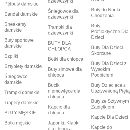
dziewczynki
Półbuty damskie
Buty do Nauki
Śniegowce dla
Sandał damskie
Chodzenia
dziewczynki
Sneakersy
Buty
Trampki dla
damskie
Profilaktyczne Dla
dziewczynki
Dzieci
Buty sportowe
BUTY DLA
damskie
Buty Dla Dzieci
CHŁOPCA
Skórzane
Szpilki
Botki dla chłopca
Buty Dla Dzieci z
Sztyblety damskie
Buty zimowe dla
Wysokim
chłopca
Podbiciem
Śniegowce
damskie
Buciki
Buty Dziecięce z
niemowlęce dla
Usztywnioną Piętą
Trampki damskie
chłopca
Buty ze Sztywnym
Trapery damskie
Kapcie dla
Zapiętkiem
BUTY MĘSKIE
chłopca
Kapcie Dla Dzieci
Botki męskie
Japonki, Klapki
Kapcie do
dla chłopca