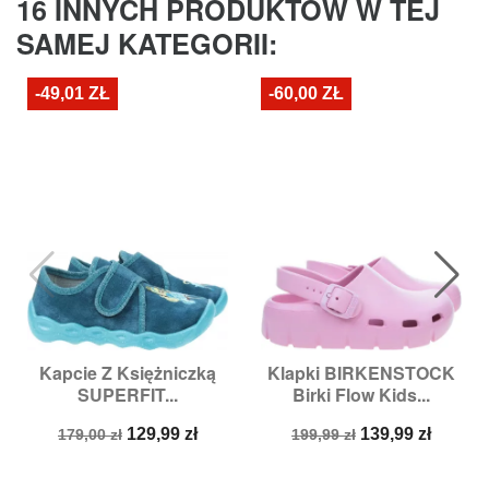
16 INNYCH PRODUKTÓW W TEJ
SAMEJ KATEGORII:
-49,01 ZŁ
-60,00 ZŁ
Kapcie Z Księżniczką
Klapki BIRKENSTOCK
SUPERFIT...
Birki Flow Kids...
Cena
Cena
Cena
Cena
129,99 zł
139,99 zł
179,00 zł
199,99 zł
podstawowa
podstawowa