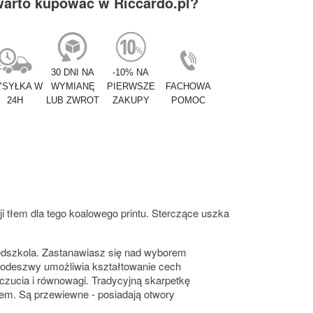
warto kupować w Riccardo.pl?
30 DNI NA
-10% NA
SYŁKA W
WYMIANĘ
PIERWSZE
FACHOWA
24H
LUB ZWROT
ZAKUPY
POMOC
ji tłem dla tego koalowego printu. Sterczące uszka
rzedszkola. Zastanawiasz się nad wyborem
 podeszwy umożliwia kształtowanie cech
czucia i równowagi. Tradycyjną skarpetkę
em. Są przewiewne - posiadają otwory