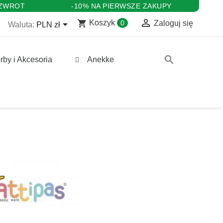
 ZWROT
-10% NA PIERWSZE ZAKUPY

shopping_cart

Koszyk
0
Zaloguj się
Waluta:
PLN zł
search
rby i Akcesoria
Anekke