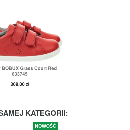
y BOBUX Grass Court Red

Szybki podgląd
633745
Cena
309,00 zł
SAMEJ KATEGORII:
NOWOŚĆ