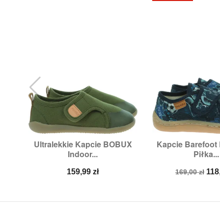
Ultralekkie Kapcie BOBUX
Kapcie Barefoot 


Szybki podgląd
Szybki p
Indoor...
Piłka...
Rozmiary:
25
Rozmiary
Cena
Cena
Ce
159,99 zł
118
169,00 zł
podstawow