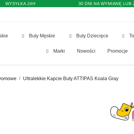
WYSYŁKA 24H
30 DNI NA WYMIANĘ LUB
skie
Buty Męskie
Buty Dziecięce
To
Marki
Nowości
Promocje
Domowe
Ultralekkie Kapcie Buty ATTIPAS Koala Gray