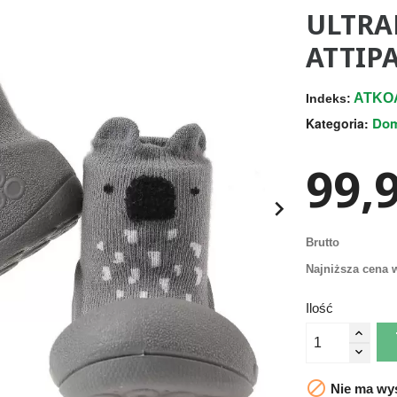
ULTRA
ATTIP
ATKO
Indeks:
Do
Kategoria:
99,9

Brutto
Najniższa cena w
Ilość

Nie ma wys