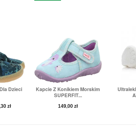
Dla Dzieci
Kapcie Z Konikiem Morskim
Ultrale


odgląd
Szybki podgląd
Sz
SUPERFIT...
A
:
21
Rozmiary:
24,
25,
26
na
Cena
,30 zł
149,00 zł
a