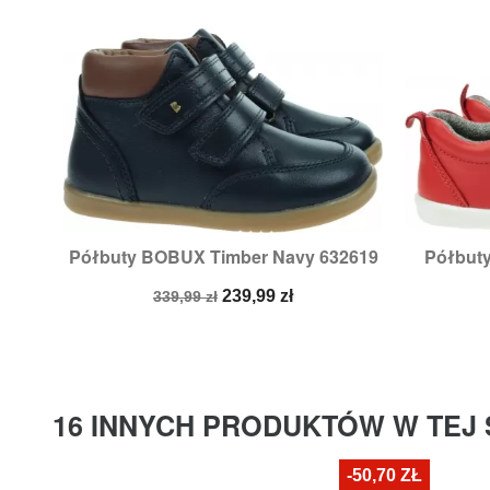
Półbuty BOBUX Timber Navy 632619
Półbut

Szybki podgląd
Rozmiary:
23
Cena
Cena
239,99 zł
339,99 zł
podstawowa
16 INNYCH PRODUKTÓW W TEJ 
-50,70 ZŁ