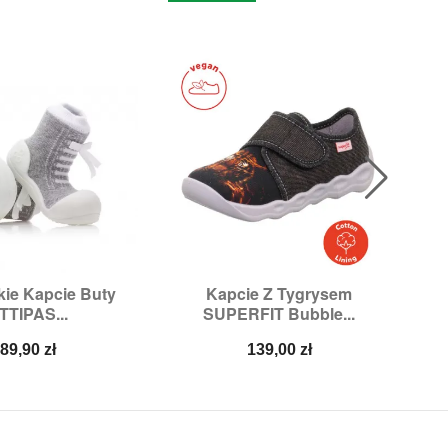
kkie Kapcie Buty
Kapcie Z Tygrysem
Tr

ybki podgląd
Szybki podgląd
TTIPAS...
SUPERFIT Bubble...
Rozmiary:
26,
27,
28,
29,
30
Cena
Cena
89,90 zł
139,00 zł