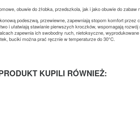
mowe, obuwie do żłobka, przedszkola, jak i jako obuwie do zabaw 
likonową podeszwą, przewiewne, zapewniają stopom komfort przez cał
wo i ułatwiają stawianie pierwszych kroczków, wspomagają rozwój
lcach zapewnia ich swobodny ruch, nietoksyczne, wyprodukowane bez
ntek, buciki można prać ręcznie w temperaturze do 30°C.
 PRODUKT KUPILI RÓWNIEŻ: