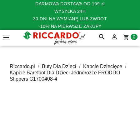
DARMOWA DOSTAWA OD 199 zł
WYSYŁKA 24H
30 DNI NA WYMIANĘ LUB ZWROT
-10% NA PIERWSZE ZAKUPY
search


shopping_cart
0
Riccardo.pl
Buty Dla Dzieci
Kapcie Dziecięce
Kapcie Barefoot Dla Dzieci Jednorożce FRODDO
Slippers G1700408-4