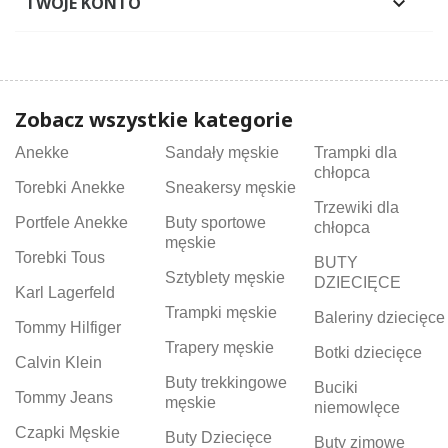
TWOJE KONTO

Zobacz wszystkie kategorie
Anekke
Sandały męskie
Trampki dla
chłopca
Torebki Anekke
Sneakersy męskie
Trzewiki dla
Portfele Anekke
Buty sportowe
chłopca
męskie
Torebki Tous
BUTY
Sztyblety męskie
DZIECIĘCE
Karl Lagerfeld
Trampki męskie
Baleriny dziecięce
Tommy Hilfiger
Trapery męskie
Botki dziecięce
Calvin Klein
Buty trekkingowe
Buciki
Tommy Jeans
męskie
niemowlęce
Czapki Męskie
Buty Dziecięce
Buty zimowe