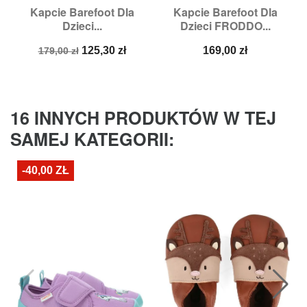
Kapcie Barefoot Dla
Kapcie Barefoot Dla
Dzieci...
Dzieci FRODDO...
Cena
Cena
Cena
125,30 zł
169,00 zł
179,00 zł
podstawowa
16 INNYCH PRODUKTÓW W TEJ
SAMEJ KATEGORII:
-40,00 ZŁ