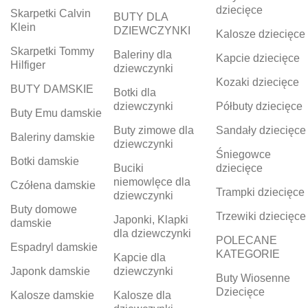
dziecięce
Skarpetki Calvin
BUTY DLA
Klein
DZIEWCZYNKI
Kalosze dziecięce
Skarpetki Tommy
Baleriny dla
Kapcie dziecięce
Hilfiger
dziewczynki
Kozaki dziecięce
BUTY DAMSKIE
Botki dla
dziewczynki
Półbuty dziecięce
Buty Emu damskie
Buty zimowe dla
Sandały dziecięce
Baleriny damskie
dziewczynki
Śniegowce
Botki damskie
Buciki
dziecięce
niemowlęce dla
Czółena damskie
Trampki dziecięce
dziewczynki
Buty domowe
Trzewiki dziecięce
Japonki, Klapki
damskie
dla dziewczynki
POLECANE
Espadryl damskie
KATEGORIE
Kapcie dla
Japonk damskie
dziewczynki
Buty Wiosenne
Dziecięce
Kalosze damskie
Kalosze dla