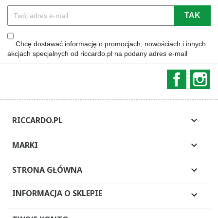
Chcę dostawać informację o promocjach, nowościach i innych
akcjach specjalnych od riccardo.pl na podany adres e-mail
Faceboo
In
RICCARDO.PL

MARKI

STRONA GŁÓWNA

INFORMACJA O SKLEPIE
