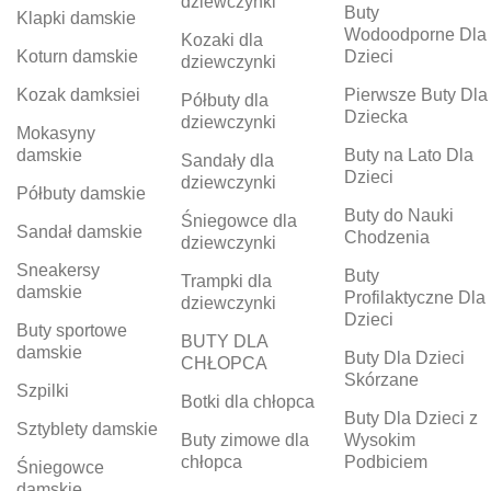
dziewczynki
Buty
Klapki damskie
Wodoodporne Dla
Kozaki dla
Koturn damskie
Dzieci
dziewczynki
Kozak damksiei
Pierwsze Buty Dla
Półbuty dla
Dziecka
dziewczynki
Mokasyny
damskie
Buty na Lato Dla
Sandały dla
Dzieci
dziewczynki
Półbuty damskie
Buty do Nauki
Śniegowce dla
Sandał damskie
Chodzenia
dziewczynki
Sneakersy
Buty
Trampki dla
damskie
Profilaktyczne Dla
dziewczynki
Dzieci
Buty sportowe
BUTY DLA
damskie
Buty Dla Dzieci
CHŁOPCA
Skórzane
Szpilki
Botki dla chłopca
Buty Dla Dzieci z
Sztyblety damskie
Buty zimowe dla
Wysokim
chłopca
Podbiciem
Śniegowce
damskie