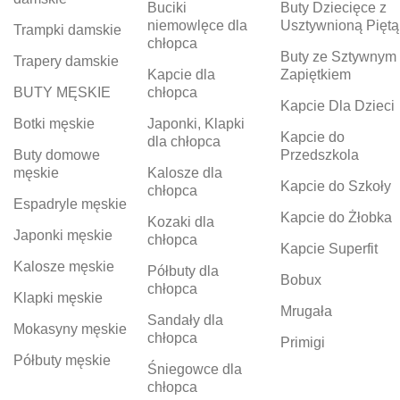
Buciki
Buty Dziecięce z
niemowlęce dla
Usztywnioną Piętą
Trampki damskie
chłopca
Buty ze Sztywnym
Trapery damskie
Kapcie dla
Zapiętkiem
BUTY MĘSKIE
chłopca
Kapcie Dla Dzieci
Botki męskie
Japonki, Klapki
Kapcie do
dla chłopca
Buty domowe
Przedszkola
męskie
Kalosze dla
Kapcie do Szkoły
chłopca
Espadryle męskie
Kapcie do Żłobka
Kozaki dla
Japonki męskie
chłopca
Kapcie Superfit
Kalosze męskie
Półbuty dla
Bobux
chłopca
Klapki męskie
Mrugała
Sandały dla
Mokasyny męskie
chłopca
Primigi
Półbuty męskie
Śniegowce dla
chłopca