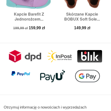
Kapcie Barefit Z
Skórzane Kapcie
Jednorożcem...
BOBUX Soft Sole...
Cena
Cena
Cena
159,99 zł
149,99 zł
199,99 zł
podstawowa
Otrzymuj informację o nowościach i wyprzedażach