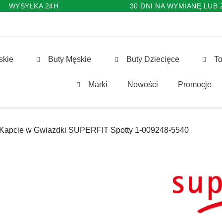
WYSYŁKA 24H
30 DNI NA WYMIANĘ LUB
skie
Buty Męskie
Buty Dziecięce
To
Marki
Nowości
Promocje
Kapcie w Gwiazdki SUPERFIT Spotty 1-009248-5540