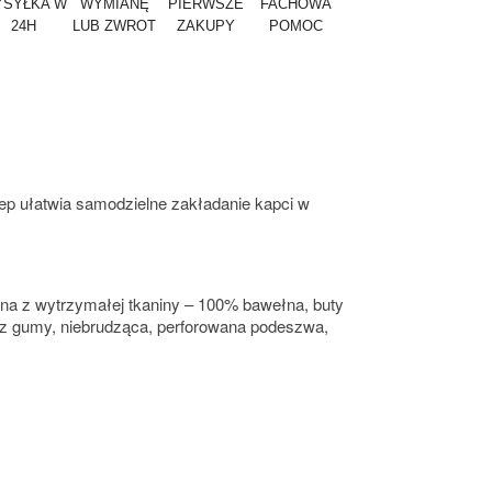
SYŁKA W
WYMIANĘ
PIERWSZE
FACHOWA
24H
LUB ZWROT
ZAKUPY
POMOC
zep ułatwia samodzielne zakładanie kapci w
na z wytrzymałej tkaniny – 100% bawełna, buty
a z gumy, niebrudząca, perforowana podeszwa,