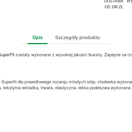
DOSTAWA
WY
OD 199 ZŁ
Opis
Szczegóły produktu
SuperFit
zostały wykonane z wysokiej jakości tkaniny. Zapięcie na r
 Superfit dla prawidłowego rozwoju młodych stóp, cholewka wykona
ka, tekstylna wkładka, trwała, elastyczna, lekka podeszwa wykonan