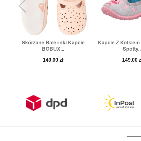
Skórzane Balerinki Kapcie
Kapcie Z Kotkie


Szybki podgląd
Szybki p
BOBUX...
Spotty..
Rozmiary:
L
Rozmiary:
2
Cena
Cena
149,00 zł
149,00 z