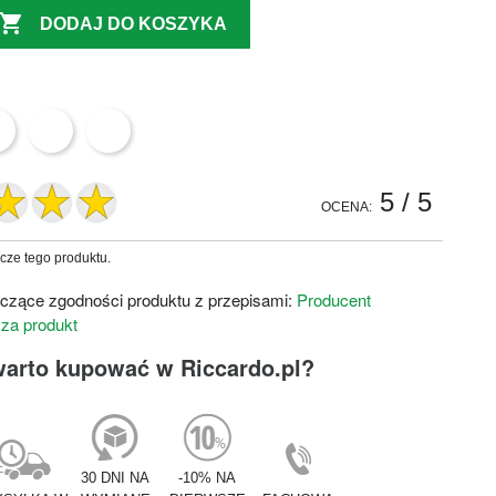

DODAJ DO KOSZYKA
5
/ 5
OCENA:
zcze tego produktu.
czące zgodności produktu z przepisami:
Producent
 za produkt
warto kupować w Riccardo.pl?
30 DNI NA
-10% NA