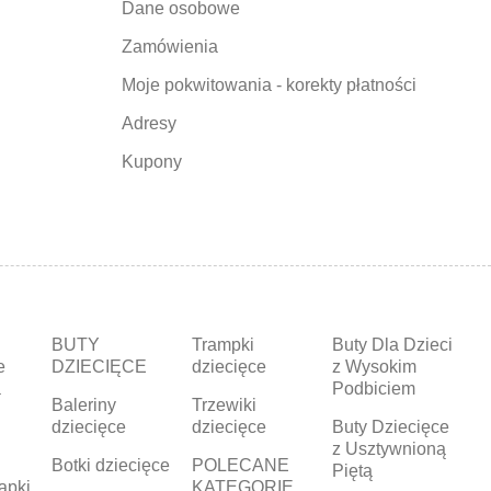
Dane osobowe
Zamówienia
Moje pokwitowania - korekty płatności
Adresy
Kupony
BUTY
Trampki
Buty Dla Dzieci
e
DZIECIĘCE
dziecięce
z Wysokim
a
Podbiciem
Baleriny
Trzewiki
dziecięce
dziecięce
Buty Dziecięce
z Usztywnioną
Botki dziecięce
POLECANE
Piętą
apki
KATEGORIE