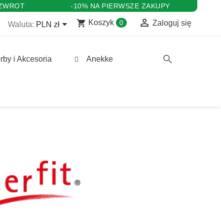
 ZWROT
-10% NA PIERWSZE ZAKUPY

shopping_cart

Koszyk
0
Zaloguj się
Waluta:
PLN zł
search
rby i Akcesoria
Anekke