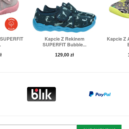
m SUPERFIT
Kapcie Z Rekinem
Kapcie Z


odgląd
Szybki podgląd
Sz
.
SUPERFIT Bubble...
4,
26
Rozmiary:
25
Rozmi
Cena
ł
129,00 zł