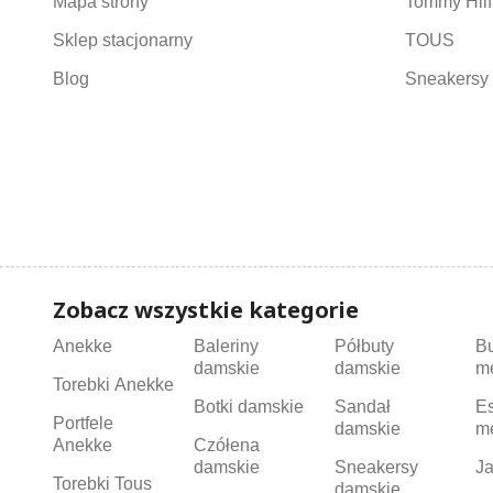
Mapa strony
Tommy Hilf
Sklep stacjonarny
TOUS
Blog
Sneakersy 
Zobacz wszystkie kategorie
Anekke
Baleriny
Półbuty
B
damskie
damskie
m
Torebki Anekke
Botki damskie
Sandał
Es
Portfele
damskie
m
Anekke
Czółena
damskie
Sneakersy
Ja
Torebki Tous
damskie