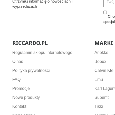
Otrzymuj informację o nowościach i
wyprzedażach
Chcę
specja
RICCARDO.PL
MARKI
Regulamin sklepu internetowego
Anekke
O nas
Bobux
Polityka prywatności
Calvin Klei
FAQ
Emu
Promocje
Karl Lagerf
Nowe produkty
Superfit
Kontakt
Tikki