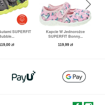
 Autami SUPERFIT
Kapcie W Jednorożce
Ul

ybki podgląd
Szybki podgląd
Bubble...
SUPERFIT Bonny...
ary:
28,
29,
31
Rozmiary:
36
Cena
Cena
119,00 zł
119,99 zł
Facebook
Instag