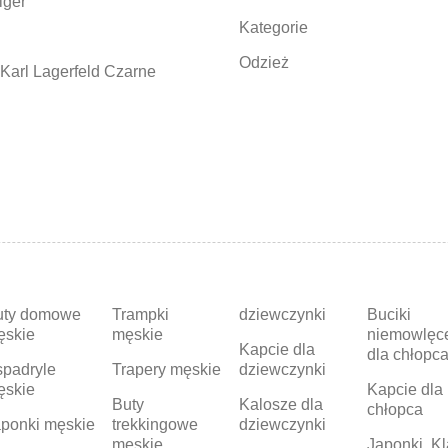
iger
Kategorie
Odzież
Karl Lagerfeld Czarne
uty domowe
Trampki
dziewczynki
Buciki
ęskie
męskie
niemowlęc
Kapcie dla
dla chłopc
padryle
Trapery męskie
dziewczynki
ęskie
Kapcie dla
Buty
Kalosze dla
chłopca
ponki męskie
trekkingowe
dziewczynki
męskie
Japonki, Kl