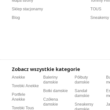
Mapa strony
Tommy Hilf
Sklep stacjonarny
TOUS
Blog
Sneakersy 
Zobacz wszystkie kategorie
Anekke
Baleriny
Półbuty
B
damskie
damskie
m
Torebki Anekke
Botki damskie
Sandał
Es
Portfele
damskie
m
Anekke
Czółena
damskie
Sneakersy
Ja
Torebki Tous
damskie