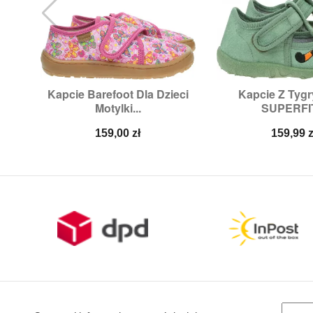
Kapcie Barefoot Dla Dzieci
Kapcie Z Tyg


Szybki podgląd
Szybki p
Motylki...
SUPERFIT
Rozmiary:
25,
26,
27,
29,
30
Rozmiary
Cena
Cena
159,00 zł
159,99 z