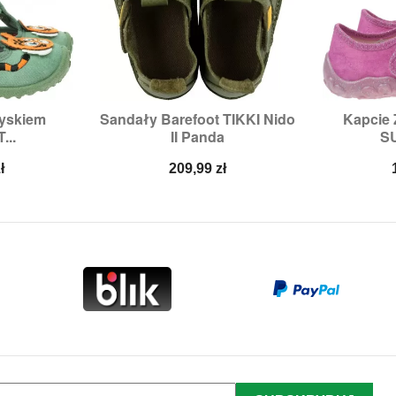
ryskiem
Sandały Barefoot TIKKI Nido
Kapcie


odgląd
Szybki podgląd
Sz
...
II Panda
SU
:
20
Rozmiary:
22,
23
Rozmi
Cena
ł
209,99 zł