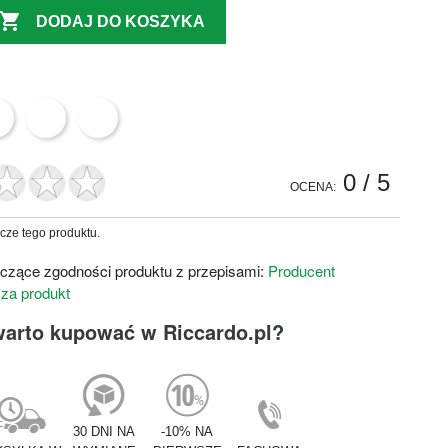

DODAJ DO KOSZYKA
0
/ 5
OCENA:
zcze tego produktu.
czące zgodności produktu z przepisami:
Producent
 za produkt
warto kupować w Riccardo.pl?
30 DNI NA
-10% NA