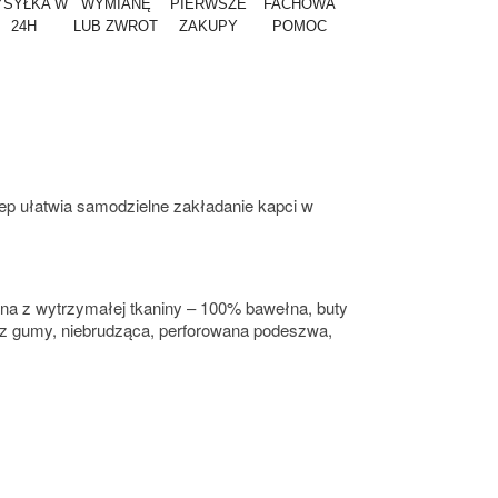
SYŁKA W
WYMIANĘ
PIERWSZE
FACHOWA
24H
LUB ZWROT
ZAKUPY
POMOC
zep ułatwia samodzielne zakładanie kapci w
na z wytrzymałej tkaniny – 100% bawełna, buty
a z gumy, niebrudząca, perforowana podeszwa,