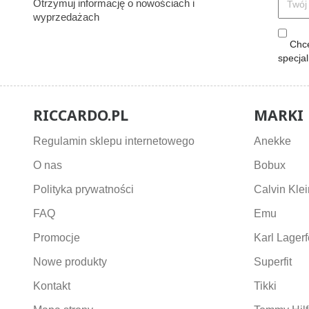
Otrzymuj informację o nowościach i
wyprzedażach
Chcę
specja
RICCARDO.PL
MARKI
Regulamin sklepu internetowego
Anekke
O nas
Bobux
Polityka prywatności
Calvin Klei
FAQ
Emu
Promocje
Karl Lagerf
Nowe produkty
Superfit
Kontakt
Tikki