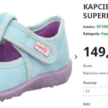
KAPCI
SUPERF
SF100
Indeks:
Kap
Kategoria:
149,

Brutto
Najniższa cena w
Rozmiar
Ilość