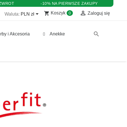
 ZWROT
-10% NA PIERWSZE ZAKUPY

shopping_cart

Koszyk
0
Zaloguj się
Waluta:
PLN zł
search
rby i Akcesoria
Anekke