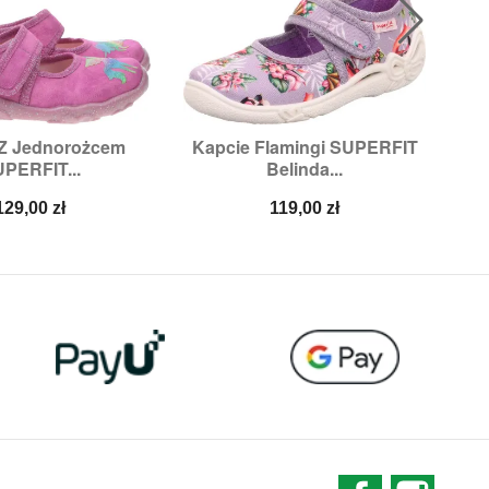
 Z Jednorożcem
Kapcie Flamingi SUPERFIT
Kap

ybki podgląd
Szybki podgląd
PERFIT...
Belinda...
ary:
27,
29,
32
Rozmiary:
28
Cena
Cena
129,00 zł
119,00 zł
Facebook
Instag