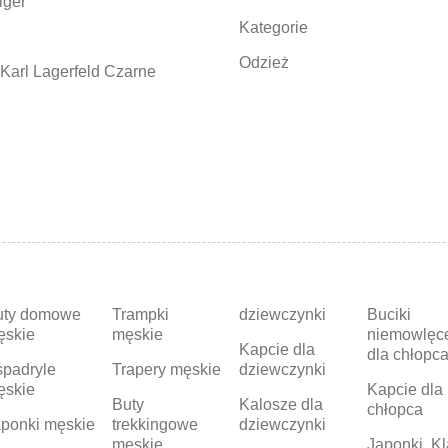
iger
Kategorie
Odzież
Karl Lagerfeld Czarne
uty domowe
Trampki
dziewczynki
Buciki
ęskie
męskie
niemowlęc
Kapcie dla
dla chłopc
padryle
Trapery męskie
dziewczynki
ęskie
Kapcie dla
Buty
Kalosze dla
chłopca
ponki męskie
trekkingowe
dziewczynki
męskie
Japonki, Kl