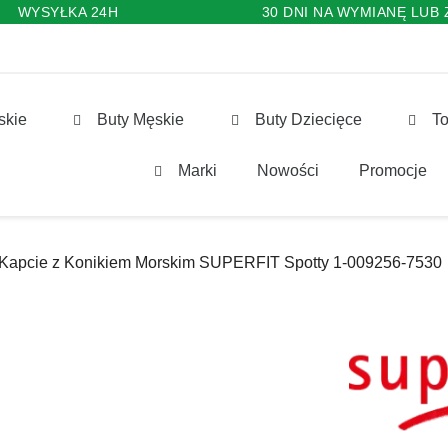
WYSYŁKA 24H
30 DNI NA WYMIANĘ LUB
skie
Buty Męskie
Buty Dziecięce
To
Marki
Nowości
Promocje
Kapcie z Konikiem Morskim SUPERFIT Spotty 1-009256-7530