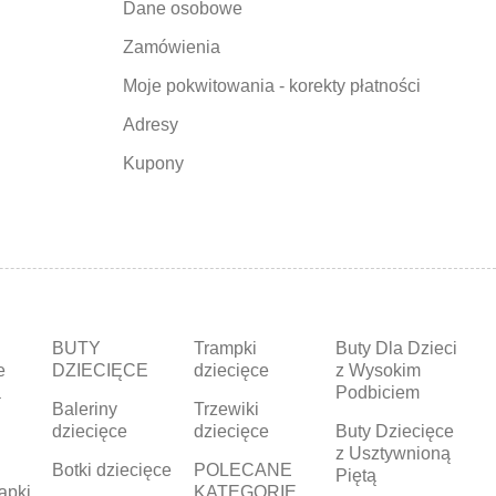
Dane osobowe
Zamówienia
Moje pokwitowania - korekty płatności
Adresy
Kupony
BUTY
Trampki
Buty Dla Dzieci
e
DZIECIĘCE
dziecięce
z Wysokim
a
Podbiciem
Baleriny
Trzewiki
dziecięce
dziecięce
Buty Dziecięce
z Usztywnioną
Botki dziecięce
POLECANE
Piętą
apki
KATEGORIE