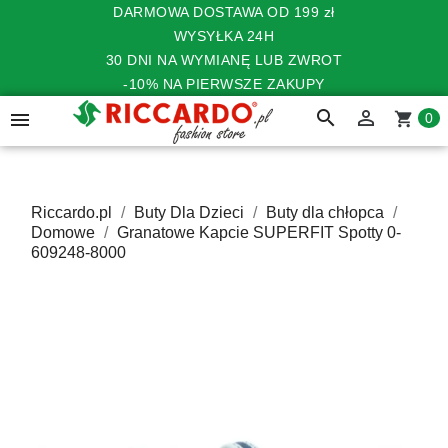
DARMOWA DOSTAWA OD 199 zł
WYSYŁKA 24H
30 DNI NA WYMIANĘ LUB ZWROT
-10% NA PIERWSZE ZAKUPY
search


shopping_cart
0
Riccardo.pl
Buty Dla Dzieci
Buty dla chłopca
Domowe
Granatowe Kapcie SUPERFIT Spotty 0-
609248-8000