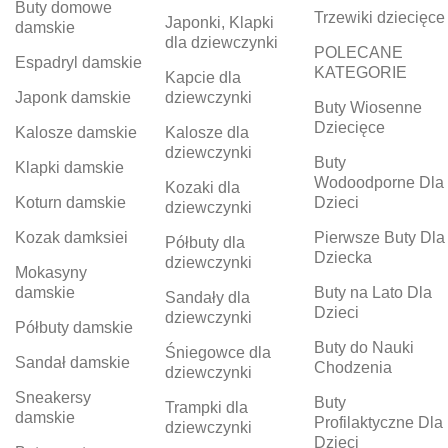
Buty domowe
Trzewiki dziecięce
Japonki, Klapki
damskie
dla dziewczynki
POLECANE
Espadryl damskie
KATEGORIE
Kapcie dla
Japonk damskie
dziewczynki
Buty Wiosenne
Dziecięce
Kalosze damskie
Kalosze dla
dziewczynki
Buty
Klapki damskie
Wodoodporne Dla
Kozaki dla
Koturn damskie
Dzieci
dziewczynki
Kozak damksiei
Pierwsze Buty Dla
Półbuty dla
Dziecka
dziewczynki
Mokasyny
damskie
Buty na Lato Dla
Sandały dla
Dzieci
dziewczynki
Półbuty damskie
Buty do Nauki
Śniegowce dla
Sandał damskie
Chodzenia
dziewczynki
Sneakersy
Buty
Trampki dla
damskie
Profilaktyczne Dla
dziewczynki
Dzieci