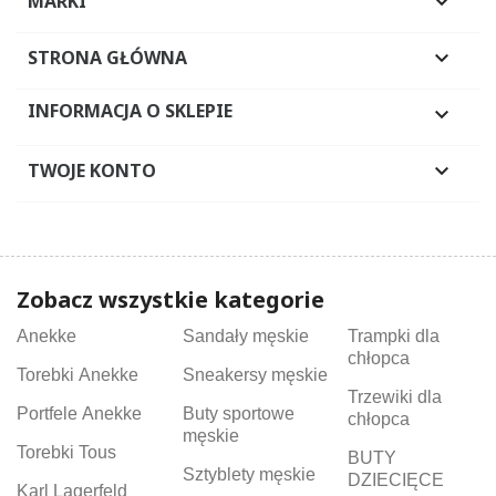
MARKI

STRONA GŁÓWNA

INFORMACJA O SKLEPIE

TWOJE KONTO

Zobacz wszystkie kategorie
Anekke
Sandały męskie
Trampki dla
chłopca
Torebki Anekke
Sneakersy męskie
Trzewiki dla
Portfele Anekke
Buty sportowe
chłopca
męskie
Torebki Tous
BUTY
Sztyblety męskie
DZIECIĘCE
Karl Lagerfeld