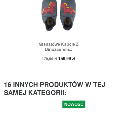
Granatowe Kapcie Z
Dinozaurem...
Cena
Cena
159,99 zł
179,99 zł
podstawowa
16 INNYCH PRODUKTÓW W TEJ
SAMEJ KATEGORII:
NOWOŚĆ