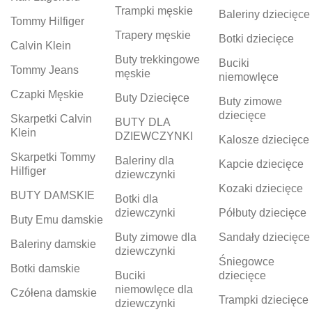
Trampki męskie
Baleriny dziecięce
Tommy Hilfiger
Trapery męskie
Botki dziecięce
Calvin Klein
Buty trekkingowe
Buciki
Tommy Jeans
męskie
niemowlęce
Czapki Męskie
Buty Dziecięce
Buty zimowe
dziecięce
Skarpetki Calvin
BUTY DLA
Klein
DZIEWCZYNKI
Kalosze dziecięce
Skarpetki Tommy
Baleriny dla
Kapcie dziecięce
Hilfiger
dziewczynki
Kozaki dziecięce
BUTY DAMSKIE
Botki dla
dziewczynki
Półbuty dziecięce
Buty Emu damskie
Buty zimowe dla
Sandały dziecięce
Baleriny damskie
dziewczynki
Śniegowce
Botki damskie
Buciki
dziecięce
niemowlęce dla
Czółena damskie
Trampki dziecięce
dziewczynki