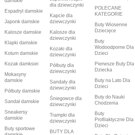
damskie
dla dziewczynki
POLECANE
Espadryl damskie
KATEGORIE
Kapcie dla
Japonk damskie
dziewczynki
Buty Wiosenne
Dziecięce
Kalosze damskie
Kalosze dla
dziewczynki
Buty
Klapki damskie
Wodoodporne Dla
Kozaki dla
Koturn damskie
Dzieci
dziewczynki
Kozak damksiei
Pierwsze Buty Dla
Półbuty dla
Dziecka
dziewczynki
Mokasyny
damskie
Buty na Lato Dla
Sandały dla
Dzieci
dziewczynki
Półbuty damskie
Buty do Nauki
Śniegowce dla
Sandał damskie
Chodzenia
dziewczynki
Sneakersy
Buty
Trampki dla
damskie
Profilaktyczne Dla
dziewczynki
Dzieci
Buty sportowe
BUTY DLA
damskie