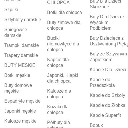
Buty Dla Dzieci
CHŁOPCA
Skórzane
Szpilki
Botki dla chłopca
Buty Dla Dzieci z
Sztyblety damskie
Buty zimowe dla
Wysokim
chłopca
Podbiciem
Śniegowce
damskie
Buciki
Buty Dziecięce z
niemowlęce dla
Usztywnioną Piętą
Trampki damskie
chłopca
Buty ze Sztywnym
Trapery damskie
Kapcie dla
Zapiętkiem
BUTY MĘSKIE
chłopca
Kapcie Dla Dzieci
Botki męskie
Japonki, Klapki
Kapcie do
dla chłopca
Buty domowe
Przedszkola
męskie
Kalosze dla
Kapcie do Szkoły
chłopca
Espadryle męskie
Kapcie do Żłobka
Kozaki dla
Japonki męskie
chłopca
Kapcie Superfit
Kalosze męskie
Półbuty dla
Bobux