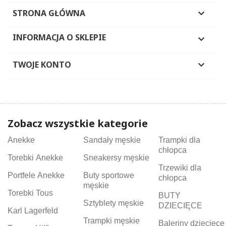
STRONA GŁÓWNA

INFORMACJA O SKLEPIE

TWOJE KONTO

Zobacz wszystkie kategorie
Anekke
Sandały męskie
Trampki dla
chłopca
Torebki Anekke
Sneakersy męskie
Trzewiki dla
Portfele Anekke
Buty sportowe
chłopca
męskie
Torebki Tous
BUTY
Sztyblety męskie
DZIECIĘCE
Karl Lagerfeld
Trampki męskie
Baleriny dziecięce