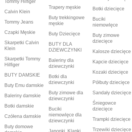
Tommy Hilfiger
Trapery męskie
Botki dziecięce
Calvin Klein
Buty trekkingowe
Buciki
Tommy Jeans
męskie
niemowlęce
Czapki Męskie
Buty Dziecięce
Buty zimowe
dziecięce
Skarpetki Calvin
BUTY DLA
Klein
DZIEWCZYNKI
Kalosze dziecięce
Skarpetki Tommy
Baleriny dla
Kapcie dziecięce
Hilfiger
dziewczynki
Kozaki dziecięce
BUTY DAMSKIE
Botki dla
dziewczynki
Półbuty dziecięce
Buty Emu damskie
Buty zimowe dla
Sandały dziecięce
Baleriny damskie
dziewczynki
Śniegowce
Botki damskie
Buciki
dziecięce
niemowlęce dla
Czółena damskie
Trampki dziecięce
dziewczynki
Buty domowe
Trzewiki dziecięce
Japonki, Klapki