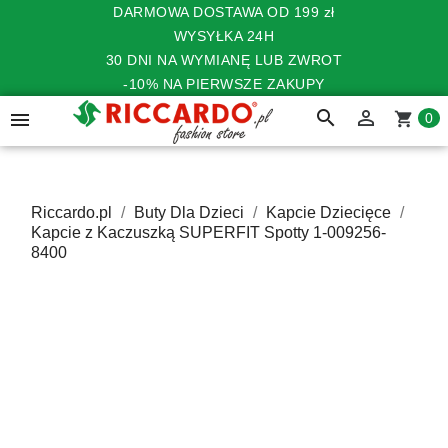
DARMOWA DOSTAWA OD 199 zł
WYSYŁKA 24H
30 DNI NA WYMIANĘ LUB ZWROT
-10% NA PIERWSZE ZAKUPY
search


shopping_cart
0
Riccardo.pl
Buty Dla Dzieci
Kapcie Dziecięce
Kapcie z Kaczuszką SUPERFIT Spotty 1-009256-
8400