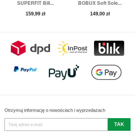
SUPERFIT Bill...
BOBUX Soft Sole...
Cena
Cena
159,99 zł
149,00 zł
Otrzymuj informację o nowościach i wyprzedażach