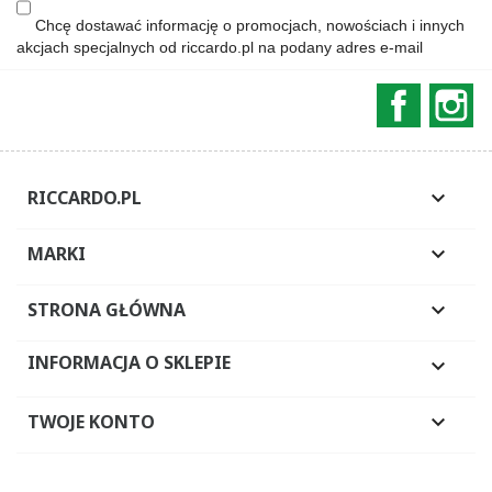
Chcę dostawać informację o promocjach, nowościach i innych
akcjach specjalnych od riccardo.pl na podany adres e-mail
Faceboo
In
RICCARDO.PL

MARKI

STRONA GŁÓWNA

INFORMACJA O SKLEPIE

TWOJE KONTO
