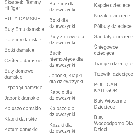
Skarpetki Tommy
Baleriny dla
Kapcie dziecięce
Hilfiger
dziewczynki
Kozaki dziecięce
BUTY DAMSKIE
Botki dla
dziewczynki
Półbuty dziecięce
Buty Emu damskie
Buty zimowe dla
Sandały dziecięce
Baleriny damskie
dziewczynki
Śniegowce
Botki damskie
Buciki
dziecięce
niemowlęce dla
Czółena damskie
Trampki dziecięce
dziewczynki
Buty domowe
Trzewiki dziecięce
Japonki, Klapki
damskie
dla dziewczynki
POLECANE
Espadryl damskie
KATEGORIE
Kapcie dla
Japonk damskie
dziewczynki
Buty Wiosenne
Dziecięce
Kalosze damskie
Kalosze dla
dziewczynki
Buty
Klapki damskie
Wodoodporne Dla
Kozaki dla
Koturn damskie
Dzieci
dziewczynki