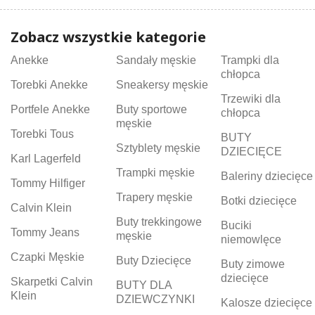
Zobacz wszystkie kategorie
Anekke
Sandały męskie
Trampki dla
chłopca
Torebki Anekke
Sneakersy męskie
Trzewiki dla
Portfele Anekke
Buty sportowe
chłopca
męskie
Torebki Tous
BUTY
Sztyblety męskie
DZIECIĘCE
Karl Lagerfeld
Trampki męskie
Baleriny dziecięce
Tommy Hilfiger
Trapery męskie
Botki dziecięce
Calvin Klein
Buty trekkingowe
Buciki
Tommy Jeans
męskie
niemowlęce
Czapki Męskie
Buty Dziecięce
Buty zimowe
dziecięce
Skarpetki Calvin
BUTY DLA
Klein
DZIEWCZYNKI
Kalosze dziecięce