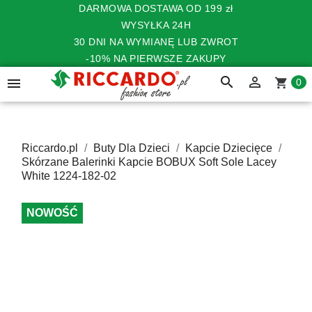
DARMOWA DOSTAWA OD 199 zł
WYSYŁKA 24H
30 DNI NA WYMIANĘ LUB ZWROT
-10% NA PIERWSZE ZAKUPY
search


shopping_cart
0
Riccardo.pl
Buty Dla Dzieci
Kapcie Dziecięce
Skórzane Balerinki Kapcie BOBUX Soft Sole Lacey
White 1224-182-02
NOWOŚĆ