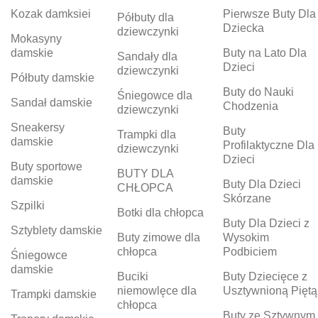
Kozak damksiei
Pierwsze Buty Dla
Półbuty dla
Dziecka
dziewczynki
Mokasyny
damskie
Buty na Lato Dla
Sandały dla
Dzieci
dziewczynki
Półbuty damskie
Buty do Nauki
Śniegowce dla
Sandał damskie
Chodzenia
dziewczynki
Sneakersy
Buty
Trampki dla
damskie
Profilaktyczne Dla
dziewczynki
Dzieci
Buty sportowe
BUTY DLA
damskie
Buty Dla Dzieci
CHŁOPCA
Skórzane
Szpilki
Botki dla chłopca
Buty Dla Dzieci z
Sztyblety damskie
Buty zimowe dla
Wysokim
chłopca
Podbiciem
Śniegowce
damskie
Buciki
Buty Dziecięce z
niemowlęce dla
Usztywnioną Piętą
Trampki damskie
chłopca
Buty ze Sztywnym