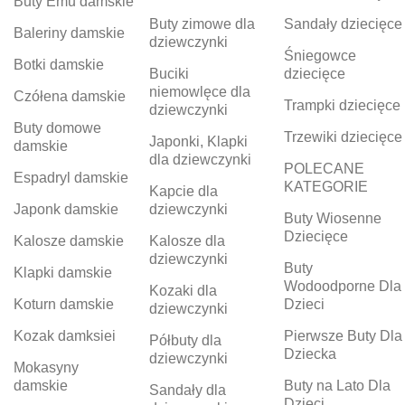
Buty Emu damskie
Buty zimowe dla
Sandały dziecięce
Baleriny damskie
dziewczynki
Śniegowce
Botki damskie
Buciki
dziecięce
niemowlęce dla
Czółena damskie
Trampki dziecięce
dziewczynki
Buty domowe
Trzewiki dziecięce
Japonki, Klapki
damskie
dla dziewczynki
POLECANE
Espadryl damskie
KATEGORIE
Kapcie dla
Japonk damskie
dziewczynki
Buty Wiosenne
Dziecięce
Kalosze damskie
Kalosze dla
dziewczynki
Buty
Klapki damskie
Wodoodporne Dla
Kozaki dla
Koturn damskie
Dzieci
dziewczynki
Kozak damksiei
Pierwsze Buty Dla
Półbuty dla
Dziecka
dziewczynki
Mokasyny
damskie
Buty na Lato Dla
Sandały dla
Dzieci