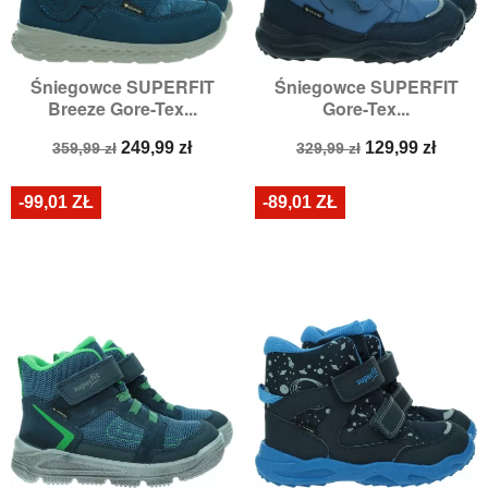
Śniegowce SUPERFIT
Śniegowce SUPERFIT
Breeze Gore-Tex...
Gore-Tex...
Cena
Cena
Cena
Cena
249,99 zł
129,99 zł
359,99 zł
329,99 zł
podstawowa
podstawowa
-99,01 ZŁ
-89,01 ZŁ