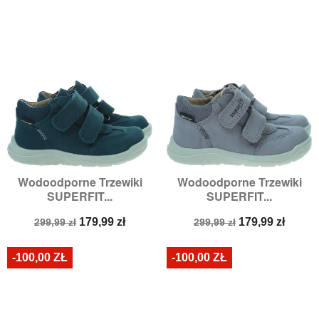
Wodoodporne Trzewiki
Wodoodporne Trzewiki
SUPERFIT...
SUPERFIT...
Cena
Cena
Cena
Cena
179,99 zł
179,99 zł
299,99 zł
299,99 zł
podstawowa
podstawowa
-100,00 ZŁ
-100,00 ZŁ