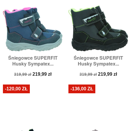
Śniegowce SUPERFIT
Śniegowce SUPERFIT
Husky Sympatex...
Husky Sympatex...
Cena
Cena
Cena
Cena
219,99 zł
219,99 zł
319,99 zł
319,99 zł
podstawowa
podstawowa
-120,00 ZŁ
-136,00 ZŁ