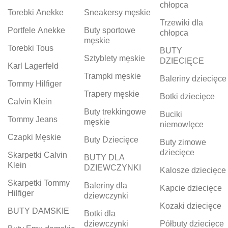
chłopca
Torebki Anekke
Sneakersy męskie
Trzewiki dla
Portfele Anekke
Buty sportowe
chłopca
męskie
Torebki Tous
BUTY
Sztyblety męskie
DZIECIĘCE
Karl Lagerfeld
Trampki męskie
Baleriny dziecięce
Tommy Hilfiger
Trapery męskie
Botki dziecięce
Calvin Klein
Buty trekkingowe
Buciki
Tommy Jeans
męskie
niemowlęce
Czapki Męskie
Buty Dziecięce
Buty zimowe
dziecięce
Skarpetki Calvin
BUTY DLA
Klein
DZIEWCZYNKI
Kalosze dziecięce
Skarpetki Tommy
Baleriny dla
Kapcie dziecięce
Hilfiger
dziewczynki
Kozaki dziecięce
BUTY DAMSKIE
Botki dla
dziewczynki
Półbuty dziecięce