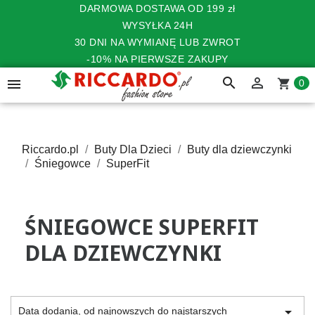
DARMOWA DOSTAWA OD 199 zł
WYSYŁKA 24H
30 DNI NA WYMIANĘ LUB ZWROT
-10% NA PIERWSZE ZAKUPY
search


shopping_cart
0
Riccardo.pl
Buty Dla Dzieci
Buty dla dziewczynki
Śniegowce
SuperFit
ŚNIEGOWCE SUPERFIT
DLA DZIEWCZYNKI

Data dodania, od najnowszych do najstarszych