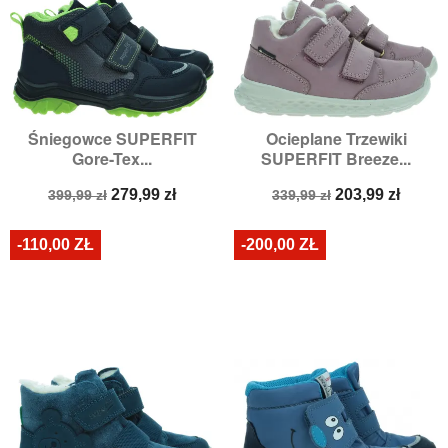
Śniegowce SUPERFIT
Ocieplane Trzewiki
Gore-Tex...
SUPERFIT Breeze...
Cena
Cena
Cena
Cena
279,99 zł
203,99 zł
399,99 zł
339,99 zł
podstawowa
podstawowa
-110,00 ZŁ
-200,00 ZŁ