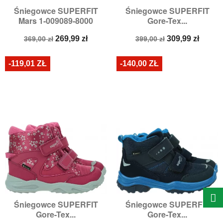
Śniegowce SUPERFIT
Śniegowce SUPERFIT
Mars 1-009089-8000
Gore-Tex...
Cena
Cena
Cena
Cena
269,99 zł
309,99 zł
369,00 zł
399,00 zł
podstawowa
podstawowa
-119,01 ZŁ
-140,00 ZŁ
Śniegowce SUPERFIT
Śniegowce SUPERFIT
Gore-Tex...
Gore-Tex...