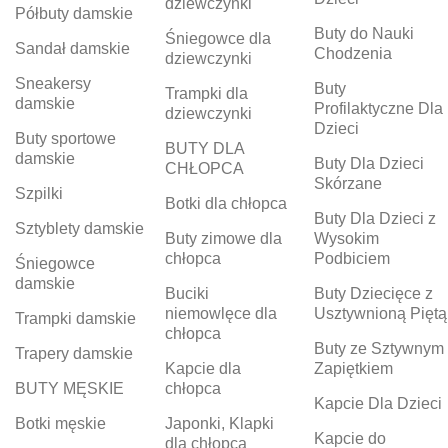
dziewczynki
Półbuty damskie
Buty do Nauki
Śniegowce dla
Sandał damskie
Chodzenia
dziewczynki
Sneakersy
Buty
Trampki dla
damskie
Profilaktyczne Dla
dziewczynki
Dzieci
Buty sportowe
BUTY DLA
damskie
Buty Dla Dzieci
CHŁOPCA
Skórzane
Szpilki
Botki dla chłopca
Buty Dla Dzieci z
Sztyblety damskie
Buty zimowe dla
Wysokim
chłopca
Podbiciem
Śniegowce
damskie
Buciki
Buty Dziecięce z
niemowlęce dla
Usztywnioną Piętą
Trampki damskie
chłopca
Buty ze Sztywnym
Trapery damskie
Kapcie dla
Zapiętkiem
BUTY MĘSKIE
chłopca
Kapcie Dla Dzieci
Botki męskie
Japonki, Klapki
Kapcie do
dla chłopca