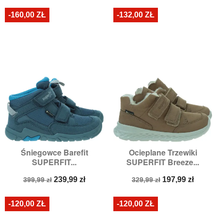
-160,00 ZŁ
-132,00 ZŁ
Śniegowce Barefit
Ocieplane Trzewiki
SUPERFIT...
SUPERFIT Breeze...
Cena
Cena
Cena
Cena
239,99 zł
197,99 zł
399,99 zł
329,99 zł
podstawowa
podstawowa
-120,00 ZŁ
-120,00 ZŁ