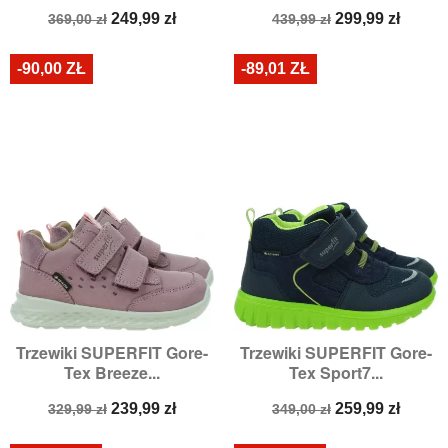
Cena
Cena
Cena
Cena
249,99 zł
299,99 zł
369,00 zł
439,99 zł
podstawowa
podstawowa
-90,00 ZŁ
-89,01 ZŁ
Trzewiki SUPERFIT Gore-
Trzewiki SUPERFIT Gore-
Tex Breeze...
Tex Sport7...
Cena
Cena
Cena
Cena
239,99 zł
259,99 zł
329,99 zł
349,00 zł
podstawowa
podstawowa