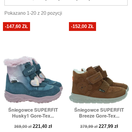
Pokazano 1-20 z 20 pozycji
-147,60 ZŁ
-152,00 ZŁ
Śniegowce SUPERFIT
Śniegowce SUPERFIT
Husky1 Gore-Tex...
Breeze Gore-Tex...
Cena
Cena
Cena
Cena
221,40 zł
227,99 zł
369,00 zł
379,99 zł
podstawowa
podstawowa