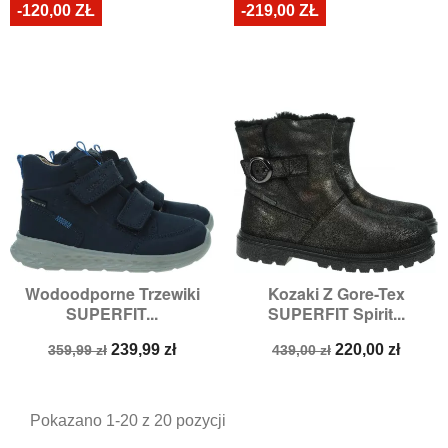
-120,00 ZŁ
-219,00 ZŁ
Wodoodporne Trzewiki
Kozaki Z Gore-Tex
SUPERFIT...
SUPERFIT Spirit...
Cena
Cena
Cena
Cena
239,99 zł
220,00 zł
359,99 zł
439,00 zł
podstawowa
podstawowa
Pokazano 1-20 z 20 pozycji