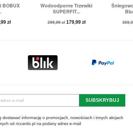
ki BOBUX
Wodoodporne Trzewiki
Śniegow


odgląd
Szybki podgląd
Sz
.
SUPERFIT...
Blu
:
26
Rozmiary:
23,
26
Roz
na
Cena
Cena
Cen
,99 zł
179,99 zł
299,99 zł
369,0
a
podstawowa
pod
 dostawać informację o promocjach, nowościach i innych akcjach
lnych od riccardo.pl na podany adres e-mail