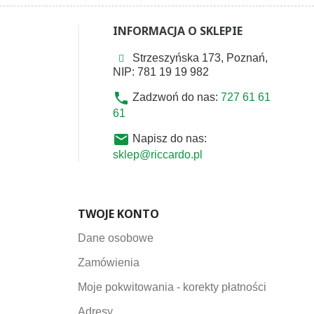
INFORMACJA O SKLEPIE
Strzeszyńska 173, Poznań,
NIP: 781 19 19 982
phone
Zadzwoń do nas:
727 61 61
61
email
Napisz do nas:
sklep@riccardo.pl
TWOJE KONTO
Dane osobowe
Zamówienia
Moje pokwitowania - korekty płatności
Adresy