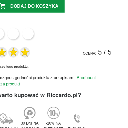

DODAJ DO KOSZYKA
5
/ 5
OCENA:
zcze tego produktu.
czące zgodności produktu z przepisami:
Producent
 za produkt
warto kupować w Riccardo.pl?
30 DNI NA
-10% NA