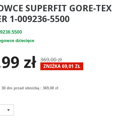
OWCE SUPERFIT GORE-TEX
R 1-009236-5500
9236.5500
egowce dziecięce
99 zł
369,00 zł
ZNIŻKA 69,01 ZŁ
 30 dni przed obniżką :
369,00 zł