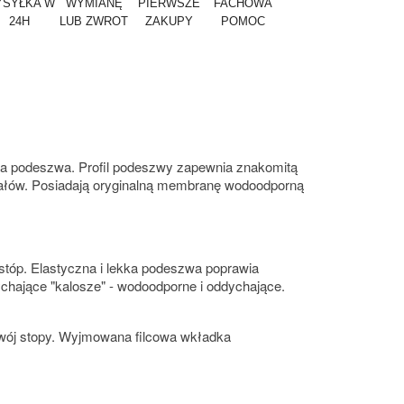
SYŁKA W
WYMIANĘ
PIERWSZE
FACHOWA
24H
LUB ZWROT
ZAKUPY
POMOC
czna podeszwa. Profil podeszwy zapewnia znakomitą
iałów. Posiadają oryginalną membranę wodoodporną
stóp. Elastyczna i lekka podeszwa poprawia
ychające "kalosze" - wodoodporne i oddychające.
ozwój stopy. Wyjmowana filcowa wkładka