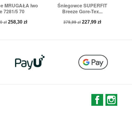
ce MRUGAŁA Iwo
Śniegowce SUPERFIT
Śn

ybki podgląd
Szybki podgląd
e 7281/5 70
Breeze Gore-Tex...
miary:
26,
27
Rozmiary:
24,
28,
29,
30
a
Cena
Cena
Cena
258,30 zł
227,99 zł
0 zł
379,99 zł
stawowa
podstawowa
Facebook
Instag