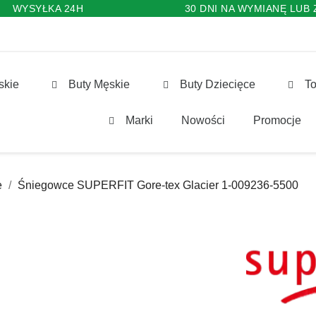
WYSYŁKA 24H
30 DNI NA WYMIANĘ LUB
skie
Buty Męskie
Buty Dziecięce
To
Marki
Nowości
Promocje
e
Śniegowce SUPERFIT Gore-tex Glacier 1-009236-5500