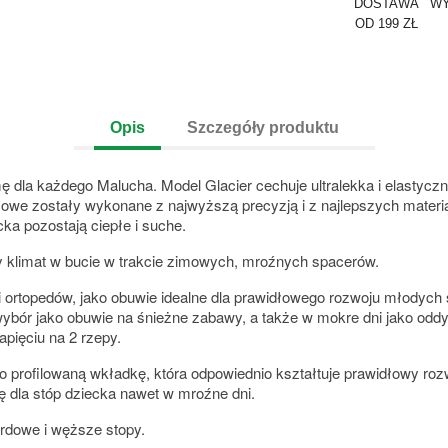
DOSTAWA
WY
OD 199 ZŁ
Opis
Szczegóły produktu
mę dla każdego Malucha. Model Glacier cechuje ultralekka i elasty
owe zostały wykonane z najwyższą precyzją i z najlepszych mater
ecka pozostają ciepłe i suche.
y klimat w bucie w trakcie zimowych, mroźnych spacerów.
i ortopedów, jako obuwie idealne dla prawidłowego rozwoju młodych 
wybór jako obuwie na śnieżne zabawy, a także w mokre dni jako odd
pięciu na 2 rzepy.
kko profilowaną wkładkę, która odpowiednio kształtuje prawidłowy r
ę dla stóp dziecka nawet w mroźne dni.
ardowe i węższe stopy.