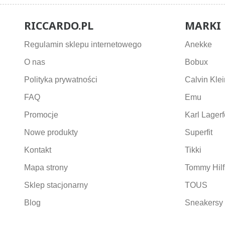
RICCARDO.PL
MARKI
Regulamin sklepu internetowego
Anekke
O nas
Bobux
Polityka prywatności
Calvin Klei
FAQ
Emu
Promocje
Karl Lagerf
Nowe produkty
Superfit
Kontakt
Tikki
Mapa strony
Tommy Hilf
Sklep stacjonarny
TOUS
Blog
Sneakersy 