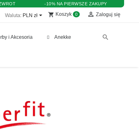
 ZWROT
-10% NA PIERWSZE ZAKUPY

shopping_cart

Koszyk
0
Zaloguj się
Waluta:
PLN zł
search
rby i Akcesoria
Anekke