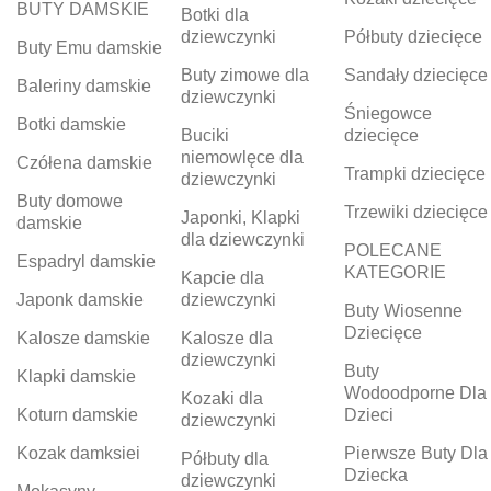
BUTY DAMSKIE
Botki dla
dziewczynki
Półbuty dziecięce
Buty Emu damskie
Buty zimowe dla
Sandały dziecięce
Baleriny damskie
dziewczynki
Śniegowce
Botki damskie
Buciki
dziecięce
niemowlęce dla
Czółena damskie
Trampki dziecięce
dziewczynki
Buty domowe
Trzewiki dziecięce
Japonki, Klapki
damskie
dla dziewczynki
POLECANE
Espadryl damskie
KATEGORIE
Kapcie dla
Japonk damskie
dziewczynki
Buty Wiosenne
Dziecięce
Kalosze damskie
Kalosze dla
dziewczynki
Buty
Klapki damskie
Wodoodporne Dla
Kozaki dla
Koturn damskie
Dzieci
dziewczynki
Kozak damksiei
Pierwsze Buty Dla
Półbuty dla
Dziecka
dziewczynki