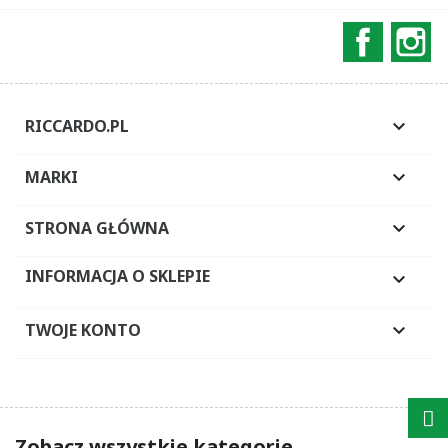
Faceboo
In
RICCARDO.PL

MARKI

STRONA GŁÓWNA

INFORMACJA O SKLEPIE

TWOJE KONTO

Zobacz wszystkie kategorie