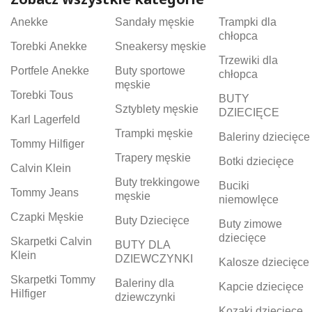
Anekke
Sandały męskie
Trampki dla
chłopca
Torebki Anekke
Sneakersy męskie
Trzewiki dla
Portfele Anekke
Buty sportowe
chłopca
męskie
Torebki Tous
BUTY
Sztyblety męskie
DZIECIĘCE
Karl Lagerfeld
Trampki męskie
Baleriny dziecięce
Tommy Hilfiger
Trapery męskie
Botki dziecięce
Calvin Klein
Buty trekkingowe
Buciki
Tommy Jeans
męskie
niemowlęce
Czapki Męskie
Buty Dziecięce
Buty zimowe
dziecięce
Skarpetki Calvin
BUTY DLA
Klein
DZIEWCZYNKI
Kalosze dziecięce
Skarpetki Tommy
Baleriny dla
Kapcie dziecięce
Hilfiger
dziewczynki
Kozaki dziecięce