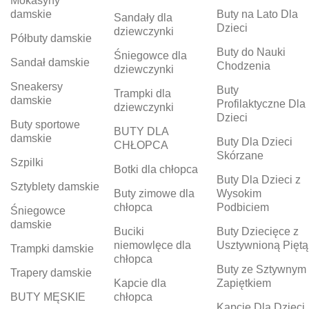
Mokasyny
damskie
Buty na Lato Dla
Sandały dla
Dzieci
dziewczynki
Półbuty damskie
Buty do Nauki
Śniegowce dla
Sandał damskie
Chodzenia
dziewczynki
Sneakersy
Buty
Trampki dla
damskie
Profilaktyczne Dla
dziewczynki
Dzieci
Buty sportowe
BUTY DLA
damskie
Buty Dla Dzieci
CHŁOPCA
Skórzane
Szpilki
Botki dla chłopca
Buty Dla Dzieci z
Sztyblety damskie
Buty zimowe dla
Wysokim
chłopca
Podbiciem
Śniegowce
damskie
Buciki
Buty Dziecięce z
niemowlęce dla
Usztywnioną Piętą
Trampki damskie
chłopca
Buty ze Sztywnym
Trapery damskie
Kapcie dla
Zapiętkiem
BUTY MĘSKIE
chłopca
Kapcie Dla Dzieci