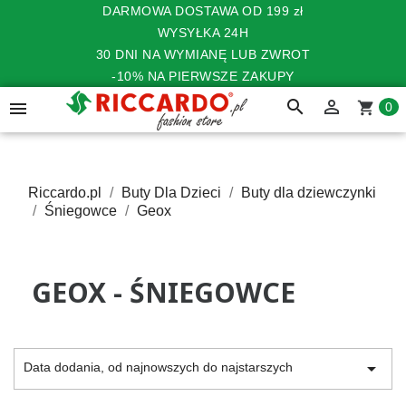
DARMOWA DOSTAWA OD 199 zł
WYSYŁKA 24H
30 DNI NA WYMIANĘ LUB ZWROT
-10% NA PIERWSZE ZAKUPY
search


shopping_cart
0
Riccardo.pl
Buty Dla Dzieci
Buty dla dziewczynki
Śniegowce
Geox
GEOX - ŚNIEGOWCE

Data dodania, od najnowszych do najstarszych