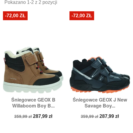
Pokazano 1-2 z 2 pozycji
-72,00 ZŁ
-72,00 ZŁ
Śniegowce GEOX B
Śniegowce GEOX J New
Willaboom Boy B...
Savage Boy...
Cena
Cena
Cena
Cena
287,99 zł
287,99 zł
359,99 zł
359,99 zł
podstawowa
podstawowa