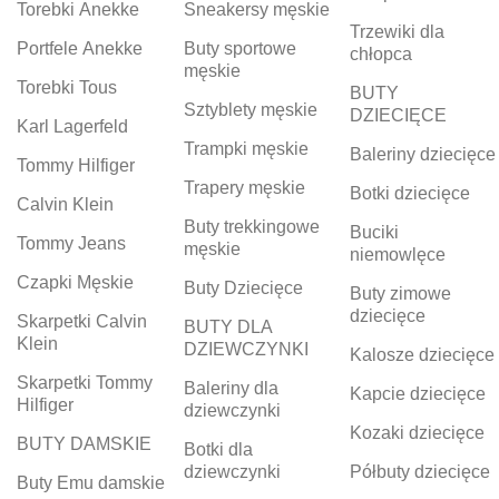
Torebki Anekke
Sneakersy męskie
Trzewiki dla
Portfele Anekke
Buty sportowe
chłopca
męskie
Torebki Tous
BUTY
Sztyblety męskie
DZIECIĘCE
Karl Lagerfeld
Trampki męskie
Baleriny dziecięce
Tommy Hilfiger
Trapery męskie
Botki dziecięce
Calvin Klein
Buty trekkingowe
Buciki
Tommy Jeans
męskie
niemowlęce
Czapki Męskie
Buty Dziecięce
Buty zimowe
dziecięce
Skarpetki Calvin
BUTY DLA
Klein
DZIEWCZYNKI
Kalosze dziecięce
Skarpetki Tommy
Baleriny dla
Kapcie dziecięce
Hilfiger
dziewczynki
Kozaki dziecięce
BUTY DAMSKIE
Botki dla
dziewczynki
Półbuty dziecięce
Buty Emu damskie