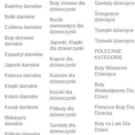
Buty zimowe dla
Sandały dziecięce
Baleriny damskie
dziewczynki
Śniegowce
Botki damskie
Buciki
dziecięce
niemowlęce dla
Czółena damskie
Trampki dziecięce
dziewczynki
Buty domowe
Trzewiki dziecięce
Japonki, Klapki
damskie
dla dziewczynki
POLECANE
Espadryl damskie
KATEGORIE
Kapcie dla
Japonk damskie
dziewczynki
Buty Wiosenne
Dziecięce
Kalosze damskie
Kalosze dla
dziewczynki
Buty
Klapki damskie
Wodoodporne Dla
Kozaki dla
Koturn damskie
Dzieci
dziewczynki
Kozak damksiei
Pierwsze Buty Dla
Półbuty dla
Dziecka
dziewczynki
Mokasyny
damskie
Buty na Lato Dla
Sandały dla
Dzieci
dziewczynki
Półbuty damskie