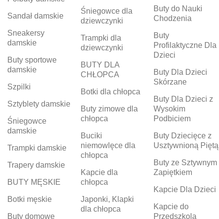
Buty do Nauki
Śniegowce dla
Sandał damskie
Chodzenia
dziewczynki
Sneakersy
Buty
Trampki dla
damskie
Profilaktyczne Dla
dziewczynki
Dzieci
Buty sportowe
BUTY DLA
damskie
Buty Dla Dzieci
CHŁOPCA
Skórzane
Szpilki
Botki dla chłopca
Buty Dla Dzieci z
Sztyblety damskie
Buty zimowe dla
Wysokim
chłopca
Podbiciem
Śniegowce
damskie
Buciki
Buty Dziecięce z
niemowlęce dla
Usztywnioną Piętą
Trampki damskie
chłopca
Buty ze Sztywnym
Trapery damskie
Kapcie dla
Zapiętkiem
BUTY MĘSKIE
chłopca
Kapcie Dla Dzieci
Botki męskie
Japonki, Klapki
Kapcie do
dla chłopca
Buty domowe
Przedszkola