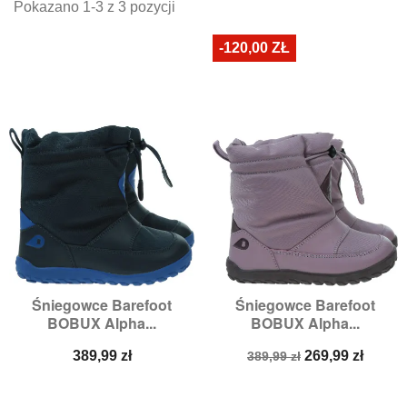
Pokazano 1-3 z 3 pozycji
-120,00 ZŁ
Śniegowce Barefoot
Śniegowce Barefoot
BOBUX Alpha...
BOBUX Alpha...
Cena
Cena
Cena
389,99 zł
269,99 zł
389,99 zł
podstawowa