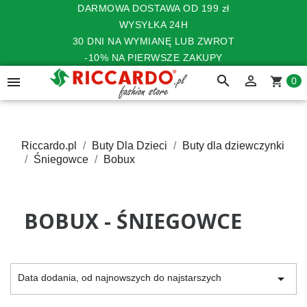
DARMOWA DOSTAWA OD 199 zł
WYSYŁKA 24H
30 DNI NA WYMIANĘ LUB ZWROT
-10% NA PIERWSZE ZAKUPY
search


shopping_cart
0
Riccardo.pl
Buty Dla Dzieci
Buty dla dziewczynki
Śniegowce
Bobux
BOBUX - ŚNIEGOWCE

Data dodania, od najnowszych do najstarszych