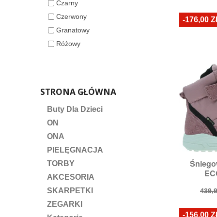
Czarny
40
pod
Czerwony
-176,00 Z
Granatowy
Różowy
STRONA GŁÓWNA
Buty Dla Dzieci
ON
ONA
PIELĘGNACJA
Śniego

TORBY
S
ECC
Rozmi
AKCESORIA
Cen
SKARPETKI
439,9
pod
ZEGARKI
-156,00 Z