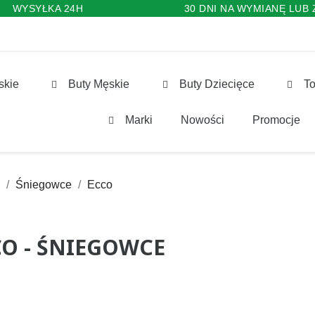
WYSYŁKA 24H
30 DNI NA WYMIANĘ LUB
skie
Buty Męskie
Buty Dziecięce
To
Marki
Nowości
Promocje
Śniegowce
Ecco
CO - ŚNIEGOWCE