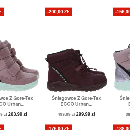
stawowa
podstawowa
p
Ł
-200,00 ZŁ
-156,0
wce Z Gore-Tex
Śniegowce Z Gore-Tex
Śnie

zybki podgląd
Szybki podgląd
O Urban...
ECCO Urban...
ary:
27,
29,
30
Rozmiary:
40
Ro
a
Cena
Cena
Cena
C
263,99 zł
299,99 zł
9 zł
499,99 zł
38
stawowa
podstawowa
p
Ł
-176,00 ZŁ
-188,0