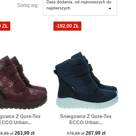
Data dodania, od najnowszych do
Sortuj wg:

najstarszych
0 ZŁ
-192,00 ZŁ
gowce Z Gore-Tex
Śniegowce Z Gore-Tex


Szybki podgląd
Szybki podgląd
ECCO Urban...
ECCO Urban...
ozmiary:
30,
35
Rozmiary:
39
ena
Cena
Cena
Cena
263,99 zł
287,99 zł
9,99 zł
479,99 zł