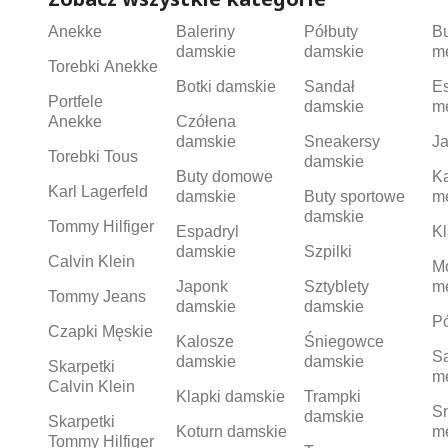
Anekke
Baleriny
Półbuty
B
damskie
damskie
m
Torebki Anekke
Botki damskie
Sandał
Es
Portfele
damskie
m
Anekke
Czółena
damskie
Sneakersy
Ja
Torebki Tous
damskie
Buty domowe
K
Karl Lagerfeld
damskie
Buty sportowe
m
damskie
Tommy Hilfiger
Espadryl
Kl
damskie
Szpilki
Calvin Klein
M
Japonk
Sztyblety
m
Tommy Jeans
damskie
damskie
Pó
Czapki Męskie
Kalosze
Śniegowce
S
damskie
damskie
Skarpetki
m
Calvin Klein
Klapki damskie
Trampki
S
damskie
Skarpetki
Koturn damskie
m
Tommy Hilfiger