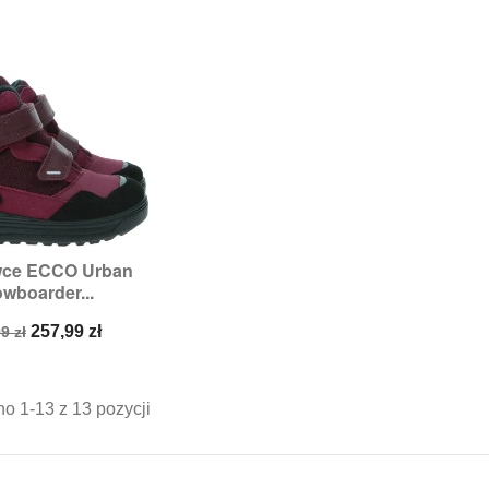
wce ECCO Urban
zybki podgląd
wboarder...
:
27,
28,
29,
30,
31,
34
a
Cena
257,99 zł
9 zł
stawowa
o 1-13 z 13 pozycji