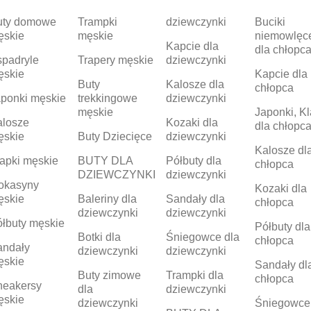
uty domowe
Trampki
dziewczynki
Buciki
ęskie
męskie
niemowlęc
Kapcie dla
dla chłopc
padryle
Trapery męskie
dziewczynki
ęskie
Kapcie dla
Buty
Kalosze dla
chłopca
ponki męskie
trekkingowe
dziewczynki
męskie
Japonki, Kl
alosze
Kozaki dla
dla chłopc
ęskie
Buty Dziecięce
dziewczynki
Kalosze dl
apki męskie
BUTY DLA
Półbuty dla
chłopca
DZIEWCZYNKI
dziewczynki
okasyny
Kozaki dla
ęskie
Baleriny dla
Sandały dla
chłopca
dziewczynki
dziewczynki
łbuty męskie
Półbuty dla
Botki dla
Śniegowce dla
chłopca
andały
dziewczynki
dziewczynki
ęskie
Sandały dl
Buty zimowe
Trampki dla
chłopca
neakersy
dla
dziewczynki
ęskie
dziewczynki
Śniegowce