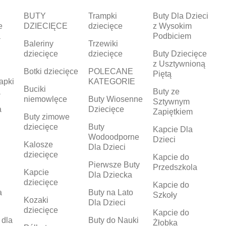
BUTY
Trampki
Buty Dla Dzieci
e
DZIECIĘCE
dziecięce
z Wysokim
a
Podbiciem
Baleriny
Trzewiki
dziecięce
dziecięce
Buty Dziecięce
z Usztywnioną
Botki dziecięce
POLECANE
Piętą
apki
KATEGORIE
Buciki
a
Buty ze
niemowlęce
Buty Wiosenne
Sztywnym
a
Dziecięce
Zapiętkiem
Buty zimowe
dziecięce
Buty
Kapcie Dla
Wodoodporne
Dzieci
Kalosze
Dla Dzieci
dziecięce
Kapcie do
Pierwsze Buty
Przedszkola
Kapcie
Dla Dziecka
dziecięce
Kapcie do
a
Buty na Lato
Szkoły
Kozaki
Dla Dzieci
dziecięce
Kapcie do
 dla
Buty do Nauki
Żłobka