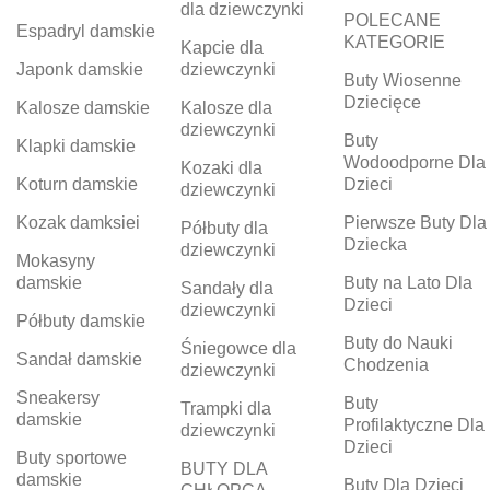
dla dziewczynki
POLECANE
Espadryl damskie
KATEGORIE
Kapcie dla
Japonk damskie
dziewczynki
Buty Wiosenne
Dziecięce
Kalosze damskie
Kalosze dla
dziewczynki
Buty
Klapki damskie
Wodoodporne Dla
Kozaki dla
Koturn damskie
Dzieci
dziewczynki
Kozak damksiei
Pierwsze Buty Dla
Półbuty dla
Dziecka
dziewczynki
Mokasyny
damskie
Buty na Lato Dla
Sandały dla
Dzieci
dziewczynki
Półbuty damskie
Buty do Nauki
Śniegowce dla
Sandał damskie
Chodzenia
dziewczynki
Sneakersy
Buty
Trampki dla
damskie
Profilaktyczne Dla
dziewczynki
Dzieci
Buty sportowe
BUTY DLA
damskie
Buty Dla Dzieci