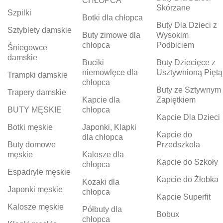
CHŁOPCA
Skórzane
Szpilki
Botki dla chłopca
Buty Dla Dzieci z
Sztyblety damskie
Buty zimowe dla
Wysokim
chłopca
Podbiciem
Śniegowce
damskie
Buciki
Buty Dziecięce z
niemowlęce dla
Usztywnioną Piętą
Trampki damskie
chłopca
Buty ze Sztywnym
Trapery damskie
Kapcie dla
Zapiętkiem
BUTY MĘSKIE
chłopca
Kapcie Dla Dzieci
Botki męskie
Japonki, Klapki
Kapcie do
dla chłopca
Buty domowe
Przedszkola
męskie
Kalosze dla
Kapcie do Szkoły
chłopca
Espadryle męskie
Kapcie do Żłobka
Kozaki dla
Japonki męskie
chłopca
Kapcie Superfit
Kalosze męskie
Półbuty dla
Bobux
chłopca