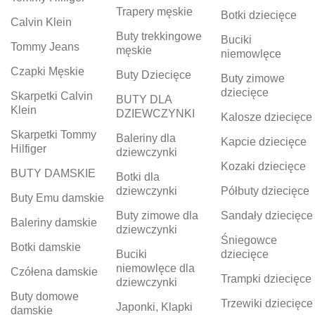
Trapery męskie
Botki dziecięce
Calvin Klein
Buty trekkingowe
Buciki
Tommy Jeans
męskie
niemowlęce
Czapki Męskie
Buty Dziecięce
Buty zimowe
dziecięce
Skarpetki Calvin
BUTY DLA
Klein
DZIEWCZYNKI
Kalosze dziecięce
Skarpetki Tommy
Baleriny dla
Kapcie dziecięce
Hilfiger
dziewczynki
Kozaki dziecięce
BUTY DAMSKIE
Botki dla
dziewczynki
Półbuty dziecięce
Buty Emu damskie
Buty zimowe dla
Sandały dziecięce
Baleriny damskie
dziewczynki
Śniegowce
Botki damskie
Buciki
dziecięce
niemowlęce dla
Czółena damskie
Trampki dziecięce
dziewczynki
Buty domowe
Trzewiki dziecięce
Japonki, Klapki
damskie