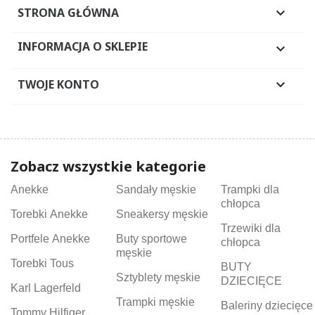
STRONA GŁÓWNA

INFORMACJA O SKLEPIE

TWOJE KONTO

Zobacz wszystkie kategorie
Anekke
Sandały męskie
Trampki dla
chłopca
Torebki Anekke
Sneakersy męskie
Trzewiki dla
Portfele Anekke
Buty sportowe
chłopca
męskie
Torebki Tous
BUTY
Sztyblety męskie
DZIECIĘCE
Karl Lagerfeld
Trampki męskie
Baleriny dziecięce
Tommy Hilfiger