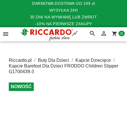
DARMOWA DOSTAWA OD 199 zł
WYSYŁKA 24H
30 DNI NA WYMIANĘ LUB ZWROT
-10% NA PIERWSZE ZAKUPY
search


shopping_cart
0
Riccardo.pl
Buty Dla Dzieci
Kapcie Dziecięce
Kapcie Barefoot Dla Dzieci FRODDO Children Slipper
G1700439-3
NOWOŚĆ