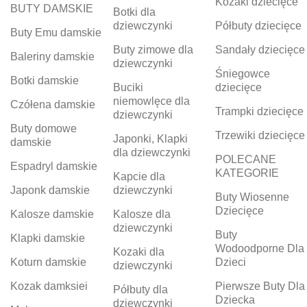
Kozaki dziecięce
BUTY DAMSKIE
Botki dla
dziewczynki
Półbuty dziecięce
Buty Emu damskie
Buty zimowe dla
Sandały dziecięce
Baleriny damskie
dziewczynki
Śniegowce
Botki damskie
Buciki
dziecięce
niemowlęce dla
Czółena damskie
Trampki dziecięce
dziewczynki
Buty domowe
Trzewiki dziecięce
Japonki, Klapki
damskie
dla dziewczynki
POLECANE
Espadryl damskie
KATEGORIE
Kapcie dla
Japonk damskie
dziewczynki
Buty Wiosenne
Dziecięce
Kalosze damskie
Kalosze dla
dziewczynki
Buty
Klapki damskie
Wodoodporne Dla
Kozaki dla
Koturn damskie
Dzieci
dziewczynki
Kozak damksiei
Pierwsze Buty Dla
Półbuty dla
Dziecka
dziewczynki