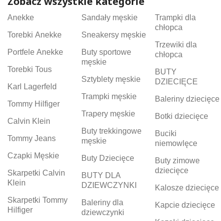
Zobacz wszystkie kategorie
Anekke
Sandały męskie
Trampki dla
chłopca
Torebki Anekke
Sneakersy męskie
Trzewiki dla
Portfele Anekke
Buty sportowe
chłopca
męskie
Torebki Tous
BUTY
Sztyblety męskie
DZIECIĘCE
Karl Lagerfeld
Trampki męskie
Baleriny dziecięce
Tommy Hilfiger
Trapery męskie
Botki dziecięce
Calvin Klein
Buty trekkingowe
Buciki
Tommy Jeans
męskie
niemowlęce
Czapki Męskie
Buty Dziecięce
Buty zimowe
dziecięce
Skarpetki Calvin
BUTY DLA
Klein
DZIEWCZYNKI
Kalosze dziecięce
Skarpetki Tommy
Baleriny dla
Kapcie dziecięce
Hilfiger
dziewczynki