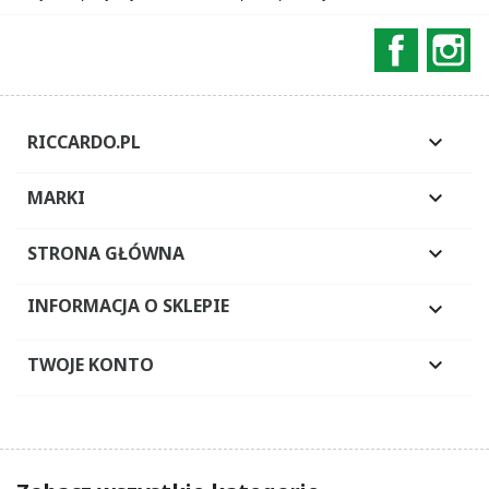
Faceboo
In
RICCARDO.PL

MARKI

STRONA GŁÓWNA

INFORMACJA O SKLEPIE

TWOJE KONTO
