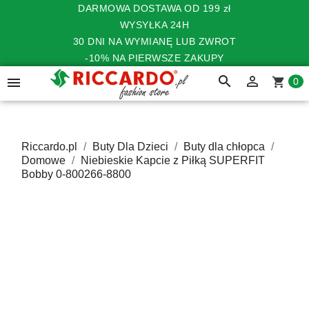
DARMOWA DOSTAWA OD 199 zł
WYSYŁKA 24H
30 DNI NA WYMIANĘ LUB ZWROT
-10% NA PIERWSZE ZAKUPY
search


shopping_cart
0
Riccardo.pl
Buty Dla Dzieci
Buty dla chłopca
Domowe
Niebieskie Kapcie z Piłką SUPERFIT
Bobby 0-800266-8800