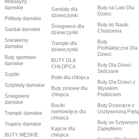
Mokasyny
damskie
Buty na Lato Dla
Sandały dla
Dzieci
dziewczynki
Półbuty damskie
Buty do Nauki
Śniegowce dla
Sandał damskie
Chodzenia
dziewczynki
Sneakersy
Buty
Trampki dla
damskie
Profilaktyczne Dla
dziewczynki
Dzieci
Buty sportowe
BUTY DLA
damskie
Buty Dla Dzieci
CHŁOPCA
Skórzane
Szpilki
Botki dla chłopca
Buty Dla Dzieci z
Sztyblety damskie
Buty zimowe dla
Wysokim
chłopca
Podbiciem
Śniegowce
damskie
Buciki
Buty Dziecięce z
niemowlęce dla
Usztywnioną Piętą
Trampki damskie
chłopca
Buty ze Sztywnym
Trapery damskie
Kapcie dla
Zapiętkiem
BUTY MĘSKIE
chłopca