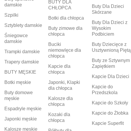
BUTY DLA
damskie
Buty Dla Dzieci
CHŁOPCA
Skórzane
Szpilki
Botki dla chłopca
Buty Dla Dzieci z
Sztyblety damskie
Buty zimowe dla
Wysokim
chłopca
Podbiciem
Śniegowce
damskie
Buciki
Buty Dziecięce z
niemowlęce dla
Usztywnioną Piętą
Trampki damskie
chłopca
Buty ze Sztywnym
Trapery damskie
Kapcie dla
Zapiętkiem
BUTY MĘSKIE
chłopca
Kapcie Dla Dzieci
Botki męskie
Japonki, Klapki
Kapcie do
dla chłopca
Buty domowe
Przedszkola
męskie
Kalosze dla
Kapcie do Szkoły
chłopca
Espadryle męskie
Kapcie do Żłobka
Kozaki dla
Japonki męskie
chłopca
Kapcie Superfit
Kalosze męskie
Półbuty dla