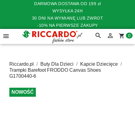
DARMOWA DOSTAWA OD 199 zł
WYSYŁKA 24H
30 DNI NA WYMIANĘ LUB ZWROT
-10% NA PIERWSZE ZAKUPY
search


shopping_cart
0
Riccardo.pl
Buty Dla Dzieci
Kapcie Dziecięce
Trampki Barefoot FRODDO Canvas Shoes
G1700440-6
NOWOŚĆ