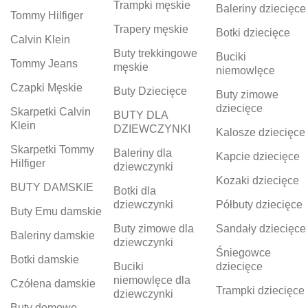
Trampki męskie
Baleriny dziecięce
Tommy Hilfiger
Trapery męskie
Botki dziecięce
Calvin Klein
Buty trekkingowe
Buciki
Tommy Jeans
męskie
niemowlęce
Czapki Męskie
Buty Dziecięce
Buty zimowe
dziecięce
Skarpetki Calvin
BUTY DLA
Klein
DZIEWCZYNKI
Kalosze dziecięce
Skarpetki Tommy
Baleriny dla
Kapcie dziecięce
Hilfiger
dziewczynki
Kozaki dziecięce
BUTY DAMSKIE
Botki dla
dziewczynki
Półbuty dziecięce
Buty Emu damskie
Buty zimowe dla
Sandały dziecięce
Baleriny damskie
dziewczynki
Śniegowce
Botki damskie
Buciki
dziecięce
niemowlęce dla
Czółena damskie
Trampki dziecięce
dziewczynki
Buty domowe