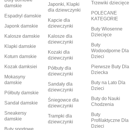
Trzewiki dziecięce
Japonki, Klapki
damskie
dla dziewczynki
POLECANE
Espadryl damskie
KATEGORIE
Kapcie dla
Japonk damskie
dziewczynki
Buty Wiosenne
Dziecięce
Kalosze damskie
Kalosze dla
dziewczynki
Buty
Klapki damskie
Wodoodporne Dla
Kozaki dla
Koturn damskie
Dzieci
dziewczynki
Kozak damksiei
Pierwsze Buty Dla
Półbuty dla
Dziecka
dziewczynki
Mokasyny
damskie
Buty na Lato Dla
Sandały dla
Dzieci
dziewczynki
Półbuty damskie
Buty do Nauki
Śniegowce dla
Sandał damskie
Chodzenia
dziewczynki
Sneakersy
Buty
Trampki dla
damskie
Profilaktyczne Dla
dziewczynki
Dzieci
Buty sportowe