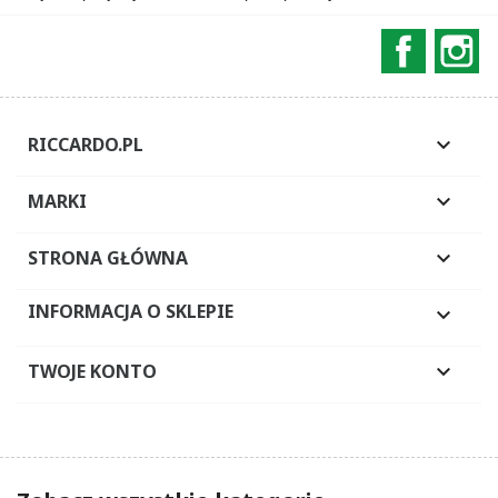
Faceboo
In
RICCARDO.PL

MARKI

STRONA GŁÓWNA

INFORMACJA O SKLEPIE

TWOJE KONTO
