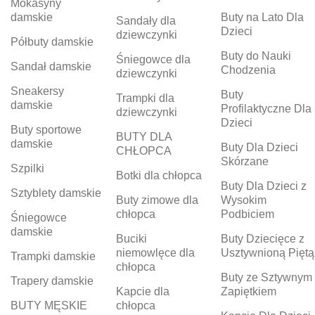
Mokasyny
damskie
Buty na Lato Dla
Sandały dla
Dzieci
dziewczynki
Półbuty damskie
Buty do Nauki
Śniegowce dla
Sandał damskie
Chodzenia
dziewczynki
Sneakersy
Buty
Trampki dla
damskie
Profilaktyczne Dla
dziewczynki
Dzieci
Buty sportowe
BUTY DLA
damskie
Buty Dla Dzieci
CHŁOPCA
Skórzane
Szpilki
Botki dla chłopca
Buty Dla Dzieci z
Sztyblety damskie
Buty zimowe dla
Wysokim
chłopca
Podbiciem
Śniegowce
damskie
Buciki
Buty Dziecięce z
niemowlęce dla
Usztywnioną Piętą
Trampki damskie
chłopca
Buty ze Sztywnym
Trapery damskie
Kapcie dla
Zapiętkiem
BUTY MĘSKIE
chłopca