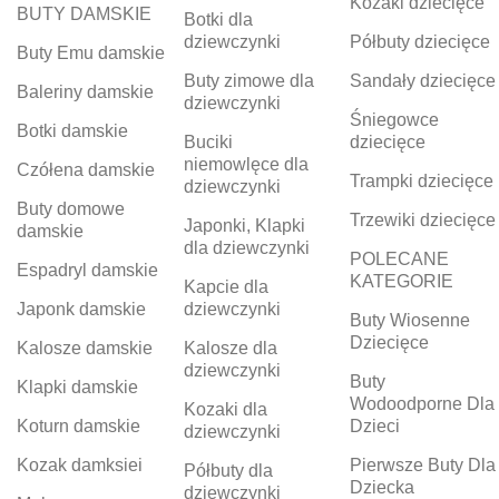
Kozaki dziecięce
BUTY DAMSKIE
Botki dla
dziewczynki
Półbuty dziecięce
Buty Emu damskie
Buty zimowe dla
Sandały dziecięce
Baleriny damskie
dziewczynki
Śniegowce
Botki damskie
Buciki
dziecięce
niemowlęce dla
Czółena damskie
Trampki dziecięce
dziewczynki
Buty domowe
Trzewiki dziecięce
Japonki, Klapki
damskie
dla dziewczynki
POLECANE
Espadryl damskie
KATEGORIE
Kapcie dla
Japonk damskie
dziewczynki
Buty Wiosenne
Dziecięce
Kalosze damskie
Kalosze dla
dziewczynki
Buty
Klapki damskie
Wodoodporne Dla
Kozaki dla
Koturn damskie
Dzieci
dziewczynki
Kozak damksiei
Pierwsze Buty Dla
Półbuty dla
Dziecka
dziewczynki