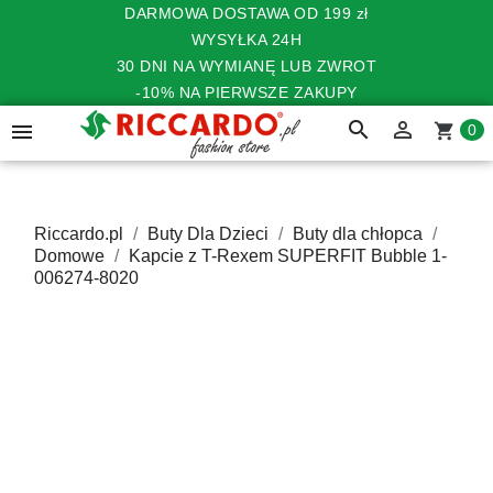
DARMOWA DOSTAWA OD 199 zł
WYSYŁKA 24H
30 DNI NA WYMIANĘ LUB ZWROT
-10% NA PIERWSZE ZAKUPY
search


shopping_cart
0
Riccardo.pl
Buty Dla Dzieci
Buty dla chłopca
Domowe
Kapcie z T-Rexem SUPERFIT Bubble 1-
006274-8020