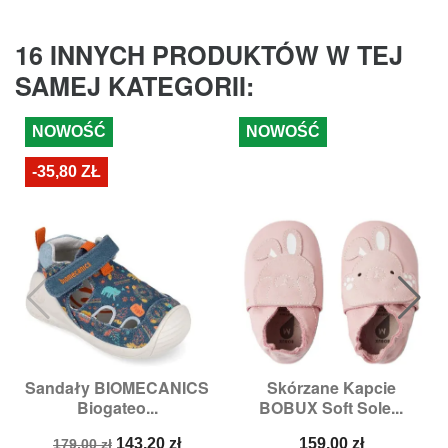
16 INNYCH PRODUKTÓW W TEJ
SAMEJ KATEGORII:
NOWOŚĆ
NOWOŚĆ
-35,80 ZŁ
Sandały BIOMECANICS
Skórzane Kapcie
Biogateo...
BOBUX Soft Sole...
Cena
Cena
Cena
143,20 zł
159,00 zł
179,00 zł