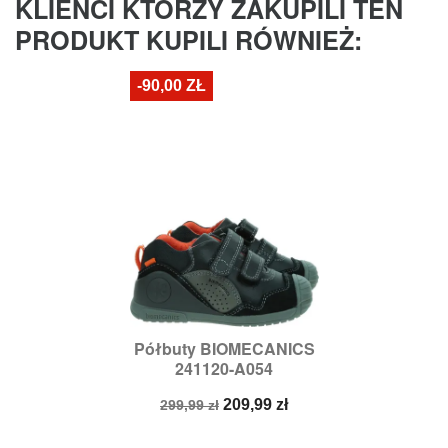
KLIENCI KTÓRZY ZAKUPILI TEN
PRODUKT KUPILI RÓWNIEŻ:
-90,00 ZŁ
Półbuty BIOMECANICS
241120-A054
Cena
Cena
209,99 zł
299,99 zł
podstawowa