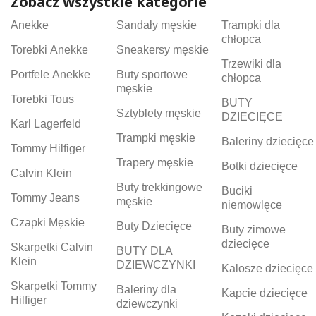
Zobacz wszystkie kategorie
Anekke
Sandały męskie
Trampki dla
chłopca
Torebki Anekke
Sneakersy męskie
Trzewiki dla
Portfele Anekke
Buty sportowe
chłopca
męskie
Torebki Tous
BUTY
Sztyblety męskie
DZIECIĘCE
Karl Lagerfeld
Trampki męskie
Baleriny dziecięce
Tommy Hilfiger
Trapery męskie
Botki dziecięce
Calvin Klein
Buty trekkingowe
Buciki
Tommy Jeans
męskie
niemowlęce
Czapki Męskie
Buty Dziecięce
Buty zimowe
dziecięce
Skarpetki Calvin
BUTY DLA
Klein
DZIEWCZYNKI
Kalosze dziecięce
Skarpetki Tommy
Baleriny dla
Kapcie dziecięce
Hilfiger
dziewczynki