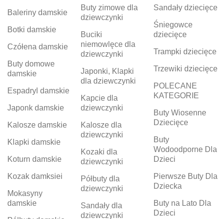
Buty zimowe dla
Sandały dziecięce
Baleriny damskie
dziewczynki
Śniegowce
Botki damskie
Buciki
dziecięce
niemowlęce dla
Czółena damskie
Trampki dziecięce
dziewczynki
Buty domowe
Trzewiki dziecięce
Japonki, Klapki
damskie
dla dziewczynki
POLECANE
Espadryl damskie
KATEGORIE
Kapcie dla
Japonk damskie
dziewczynki
Buty Wiosenne
Dziecięce
Kalosze damskie
Kalosze dla
dziewczynki
Buty
Klapki damskie
Wodoodporne Dla
Kozaki dla
Koturn damskie
Dzieci
dziewczynki
Kozak damksiei
Pierwsze Buty Dla
Półbuty dla
Dziecka
dziewczynki
Mokasyny
damskie
Buty na Lato Dla
Sandały dla
Dzieci
dziewczynki