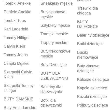
Torebki Anekke
Sneakersy męskie
Trzewiki dla
Portfele Anekke
Buty sportowe
chłopca
męskie
Torebki Tous
BUTY
Sztyblety męskie
DZIECIĘCE
Karl Lagerfeld
Trampki męskie
Baleriny dziecięce
Tommy Hilfiger
Trapery męskie
Botki dziecięce
Calvin Klein
Buty trekkingowe
Buciki
Tommy Jeans
męskie
niemowlęce
Czapki Męskie
Buty Dziecięce
Buty zimowe
dziecięce
Skarpetki Calvin
BUTY DLA
Klein
DZIEWCZYNKI
Kalosze dziecięce
Skarpetki Tommy
Baleriny dla
Kapcie dziecięce
Hilfiger
dziewczynki
Kozaki dziecięce
BUTY DAMSKIE
Botki dla
dziewczynki
Półbuty dziecięce
Buty Emu damskie