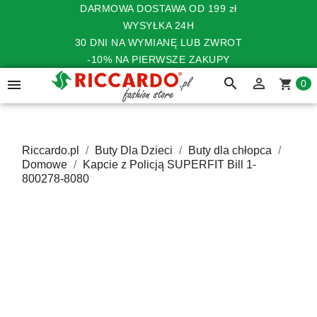
DARMOWA DOSTAWA OD 199 zł
WYSYŁKA 24H
30 DNI NA WYMIANĘ LUB ZWROT
-10% NA PIERWSZE ZAKUPY
search


shopping_cart
0
Riccardo.pl
Buty Dla Dzieci
Buty dla chłopca
Domowe
Kapcie z Policją SUPERFIT Bill 1-
800278-8080