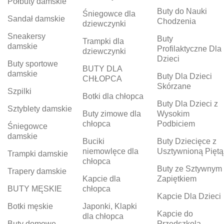
Półbuty damskie
Buty do Nauki
Śniegowce dla
Sandał damskie
Chodzenia
dziewczynki
Sneakersy
Buty
Trampki dla
damskie
Profilaktyczne Dla
dziewczynki
Dzieci
Buty sportowe
BUTY DLA
damskie
Buty Dla Dzieci
CHŁOPCA
Skórzane
Szpilki
Botki dla chłopca
Buty Dla Dzieci z
Sztyblety damskie
Buty zimowe dla
Wysokim
chłopca
Podbiciem
Śniegowce
damskie
Buciki
Buty Dziecięce z
niemowlęce dla
Usztywnioną Piętą
Trampki damskie
chłopca
Buty ze Sztywnym
Trapery damskie
Kapcie dla
Zapiętkiem
BUTY MĘSKIE
chłopca
Kapcie Dla Dzieci
Botki męskie
Japonki, Klapki
Kapcie do
dla chłopca
Buty domowe
Przedszkola