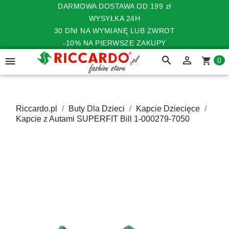
DARMOWA DOSTAWA OD 199 zł
WYSYŁKA 24H
30 DNI NA WYMIANĘ LUB ZWROT
-10% NA PIERWSZE ZAKUPY
search


shopping_cart
0
Riccardo.pl
Buty Dla Dzieci
Kapcie Dziecięce
Kapcie z Autami SUPERFIT Bill 1-000279-7050