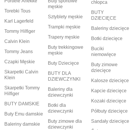
Portfele Anekke
Buty sportowe
chłopca
męskie
Torebki Tous
BUTY
Sztyblety męskie
DZIECIĘCE
Karl Lagerfeld
Trampki męskie
Baleriny dziecięce
Tommy Hilfiger
Trapery męskie
Botki dziecięce
Calvin Klein
Buty trekkingowe
Buciki
Tommy Jeans
męskie
niemowlęce
Czapki Męskie
Buty Dziecięce
Buty zimowe
dziecięce
Skarpetki Calvin
BUTY DLA
Klein
DZIEWCZYNKI
Kalosze dziecięce
Skarpetki Tommy
Baleriny dla
Kapcie dziecięce
Hilfiger
dziewczynki
Kozaki dziecięce
BUTY DAMSKIE
Botki dla
dziewczynki
Półbuty dziecięce
Buty Emu damskie
Buty zimowe dla
Sandały dziecięce
Baleriny damskie
dziewczynki