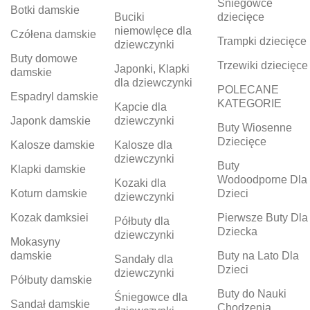
Śniegowce
Botki damskie
Buciki
dziecięce
niemowlęce dla
Czółena damskie
Trampki dziecięce
dziewczynki
Buty domowe
Trzewiki dziecięce
Japonki, Klapki
damskie
dla dziewczynki
POLECANE
Espadryl damskie
KATEGORIE
Kapcie dla
Japonk damskie
dziewczynki
Buty Wiosenne
Dziecięce
Kalosze damskie
Kalosze dla
dziewczynki
Buty
Klapki damskie
Wodoodporne Dla
Kozaki dla
Koturn damskie
Dzieci
dziewczynki
Kozak damksiei
Pierwsze Buty Dla
Półbuty dla
Dziecka
dziewczynki
Mokasyny
damskie
Buty na Lato Dla
Sandały dla
Dzieci
dziewczynki
Półbuty damskie
Buty do Nauki
Śniegowce dla
Sandał damskie
Chodzenia