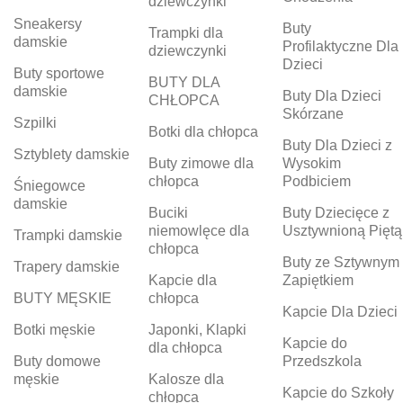
dziewczynki
Sneakersy
Buty
Trampki dla
damskie
Profilaktyczne Dla
dziewczynki
Dzieci
Buty sportowe
BUTY DLA
damskie
Buty Dla Dzieci
CHŁOPCA
Skórzane
Szpilki
Botki dla chłopca
Buty Dla Dzieci z
Sztyblety damskie
Buty zimowe dla
Wysokim
chłopca
Podbiciem
Śniegowce
damskie
Buciki
Buty Dziecięce z
niemowlęce dla
Usztywnioną Piętą
Trampki damskie
chłopca
Buty ze Sztywnym
Trapery damskie
Kapcie dla
Zapiętkiem
BUTY MĘSKIE
chłopca
Kapcie Dla Dzieci
Botki męskie
Japonki, Klapki
Kapcie do
dla chłopca
Buty domowe
Przedszkola
męskie
Kalosze dla
Kapcie do Szkoły
chłopca