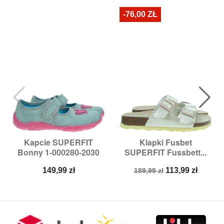
-76,00 ZŁ
Kapcie SUPERFIT
Klapki Fusbet
Bonny 1-000280-2030
SUPERFIT Fussbett...
Cena
Cena
Cena
149,99 zł
113,99 zł
189,99 zł
podstawowa