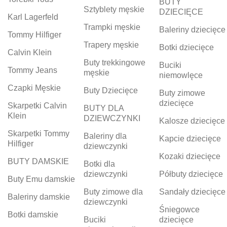
BUTY
Sztyblety męskie
DZIECIĘCE
Karl Lagerfeld
Trampki męskie
Baleriny dziecięce
Tommy Hilfiger
Trapery męskie
Botki dziecięce
Calvin Klein
Buty trekkingowe
Buciki
Tommy Jeans
męskie
niemowlęce
Czapki Męskie
Buty Dziecięce
Buty zimowe
dziecięce
Skarpetki Calvin
BUTY DLA
Klein
DZIEWCZYNKI
Kalosze dziecięce
Skarpetki Tommy
Baleriny dla
Kapcie dziecięce
Hilfiger
dziewczynki
Kozaki dziecięce
BUTY DAMSKIE
Botki dla
dziewczynki
Półbuty dziecięce
Buty Emu damskie
Buty zimowe dla
Sandały dziecięce
Baleriny damskie
dziewczynki
Śniegowce
Botki damskie
Buciki
dziecięce