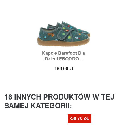
Kapcie Barefoot Dla
Dzieci FRODDO...
Cena
169,00 zł
16 INNYCH PRODUKTÓW W TEJ
SAMEJ KATEGORII:
-50,70 ZŁ