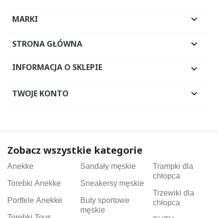
MARKI

STRONA GŁÓWNA

INFORMACJA O SKLEPIE

TWOJE KONTO

Zobacz wszystkie kategorie
Anekke
Sandały męskie
Trampki dla
chłopca
Torebki Anekke
Sneakersy męskie
Trzewiki dla
Portfele Anekke
Buty sportowe
chłopca
męskie
Torebki Tous