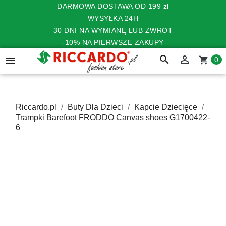
DARMOWA DOSTAWA OD 199 zł
WYSYŁKA 24H
30 DNI NA WYMIANĘ LUB ZWROT
-10% NA PIERWSZE ZAKUPY
search


shopping_cart
0
Riccardo.pl
Buty Dla Dzieci
Kapcie Dziecięce
Trampki Barefoot FRODDO Canvas shoes G1700422-
6