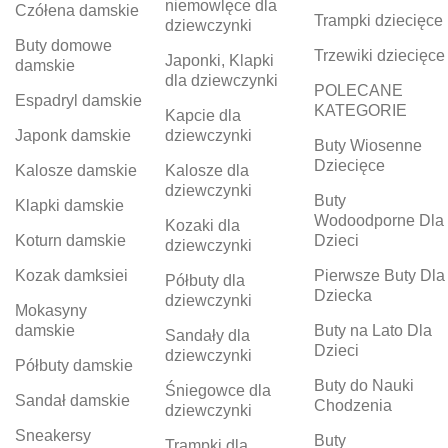
niemowlęce dla
Czółena damskie
Trampki dziecięce
dziewczynki
Buty domowe
Trzewiki dziecięce
Japonki, Klapki
damskie
dla dziewczynki
POLECANE
Espadryl damskie
KATEGORIE
Kapcie dla
Japonk damskie
dziewczynki
Buty Wiosenne
Dziecięce
Kalosze damskie
Kalosze dla
dziewczynki
Buty
Klapki damskie
Wodoodporne Dla
Kozaki dla
Koturn damskie
Dzieci
dziewczynki
Kozak damksiei
Pierwsze Buty Dla
Półbuty dla
Dziecka
dziewczynki
Mokasyny
damskie
Buty na Lato Dla
Sandały dla
Dzieci
dziewczynki
Półbuty damskie
Buty do Nauki
Śniegowce dla
Sandał damskie
Chodzenia
dziewczynki
Sneakersy
Buty
Trampki dla