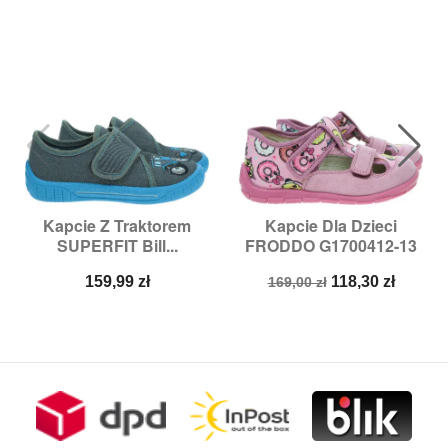
Kapcie Z Traktorem
Kapcie Dla Dzieci
SUPERFIT Bill...
FRODDO G1700412-13
Cena
Cena
Cena
159,99 zł
118,30 zł
169,00 zł
podstawowa