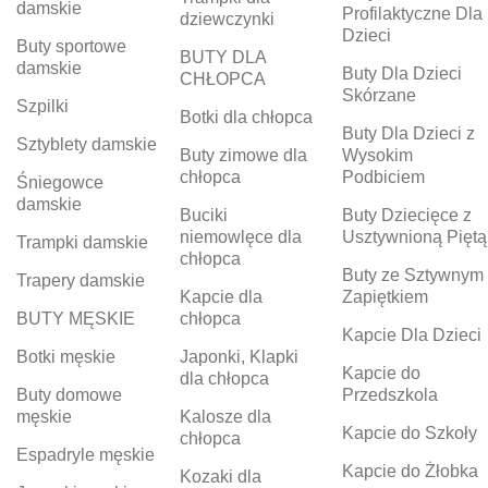
damskie
Profilaktyczne Dla
dziewczynki
Dzieci
Buty sportowe
BUTY DLA
damskie
Buty Dla Dzieci
CHŁOPCA
Skórzane
Szpilki
Botki dla chłopca
Buty Dla Dzieci z
Sztyblety damskie
Buty zimowe dla
Wysokim
chłopca
Podbiciem
Śniegowce
damskie
Buciki
Buty Dziecięce z
niemowlęce dla
Usztywnioną Piętą
Trampki damskie
chłopca
Buty ze Sztywnym
Trapery damskie
Kapcie dla
Zapiętkiem
BUTY MĘSKIE
chłopca
Kapcie Dla Dzieci
Botki męskie
Japonki, Klapki
Kapcie do
dla chłopca
Buty domowe
Przedszkola
męskie
Kalosze dla
Kapcie do Szkoły
chłopca
Espadryle męskie
Kapcie do Żłobka
Kozaki dla