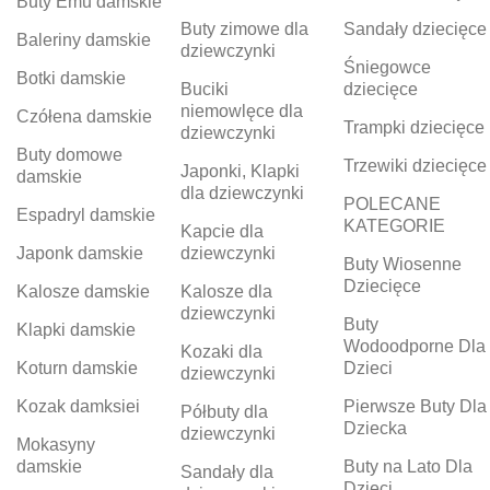
Buty Emu damskie
Buty zimowe dla
Sandały dziecięce
Baleriny damskie
dziewczynki
Śniegowce
Botki damskie
Buciki
dziecięce
niemowlęce dla
Czółena damskie
Trampki dziecięce
dziewczynki
Buty domowe
Trzewiki dziecięce
Japonki, Klapki
damskie
dla dziewczynki
POLECANE
Espadryl damskie
KATEGORIE
Kapcie dla
Japonk damskie
dziewczynki
Buty Wiosenne
Dziecięce
Kalosze damskie
Kalosze dla
dziewczynki
Buty
Klapki damskie
Wodoodporne Dla
Kozaki dla
Koturn damskie
Dzieci
dziewczynki
Kozak damksiei
Pierwsze Buty Dla
Półbuty dla
Dziecka
dziewczynki
Mokasyny
damskie
Buty na Lato Dla
Sandały dla
Dzieci