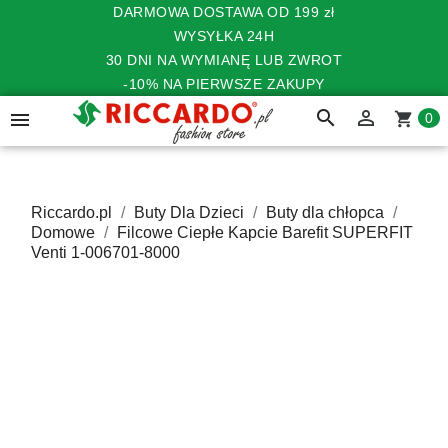
DARMOWA DOSTAWA OD 199 zł
WYSYŁKA 24H
30 DNI NA WYMIANĘ LUB ZWROT
-10% NA PIERWSZE ZAKUPY
search


shopping_cart
0
Riccardo.pl
Buty Dla Dzieci
Buty dla chłopca
Domowe
Filcowe Ciepłe Kapcie Barefit SUPERFIT
Venti 1-006701-8000