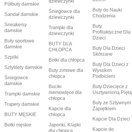
dziewczynki
Półbuty damskie
Buty do Nauki
Śniegowce dla
Sandał damskie
Chodzenia
dziewczynki
Sneakersy
Buty
Trampki dla
damskie
Profilaktyczne Dla
dziewczynki
Dzieci
Buty sportowe
BUTY DLA
damskie
Buty Dla Dzieci
CHŁOPCA
Skórzane
Szpilki
Botki dla chłopca
Buty Dla Dzieci z
Sztyblety damskie
Buty zimowe dla
Wysokim
chłopca
Podbiciem
Śniegowce
damskie
Buciki
Buty Dziecięce z
niemowlęce dla
Usztywnioną Piętą
Trampki damskie
chłopca
Buty ze Sztywnym
Trapery damskie
Kapcie dla
Zapiętkiem
BUTY MĘSKIE
chłopca
Kapcie Dla Dzieci
Botki męskie
Japonki, Klapki
Kapcie do
dla chłopca