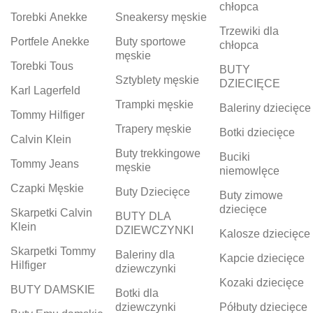
chłopca
Torebki Anekke
Sneakersy męskie
Trzewiki dla
Portfele Anekke
Buty sportowe
chłopca
męskie
Torebki Tous
BUTY
Sztyblety męskie
DZIECIĘCE
Karl Lagerfeld
Trampki męskie
Baleriny dziecięce
Tommy Hilfiger
Trapery męskie
Botki dziecięce
Calvin Klein
Buty trekkingowe
Buciki
Tommy Jeans
męskie
niemowlęce
Czapki Męskie
Buty Dziecięce
Buty zimowe
dziecięce
Skarpetki Calvin
BUTY DLA
Klein
DZIEWCZYNKI
Kalosze dziecięce
Skarpetki Tommy
Baleriny dla
Kapcie dziecięce
Hilfiger
dziewczynki
Kozaki dziecięce
BUTY DAMSKIE
Botki dla
dziewczynki
Półbuty dziecięce