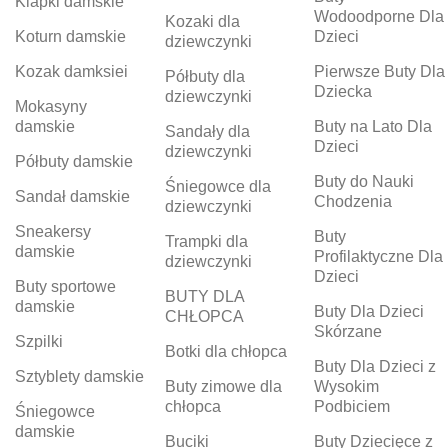
Klapki damskie
Wodoodporne Dla
Kozaki dla
Koturn damskie
Dzieci
dziewczynki
Kozak damksiei
Pierwsze Buty Dla
Półbuty dla
Dziecka
dziewczynki
Mokasyny
damskie
Buty na Lato Dla
Sandały dla
Dzieci
dziewczynki
Półbuty damskie
Buty do Nauki
Śniegowce dla
Sandał damskie
Chodzenia
dziewczynki
Sneakersy
Buty
Trampki dla
damskie
Profilaktyczne Dla
dziewczynki
Dzieci
Buty sportowe
BUTY DLA
damskie
Buty Dla Dzieci
CHŁOPCA
Skórzane
Szpilki
Botki dla chłopca
Buty Dla Dzieci z
Sztyblety damskie
Buty zimowe dla
Wysokim
chłopca
Podbiciem
Śniegowce
damskie
Buciki
Buty Dziecięce z