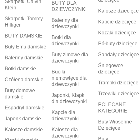
Skarpetki Calvin
BUTY DLA
Klein
DZIEWCZYNKI
Kalosze dziecięce
Skarpetki Tommy
Baleriny dla
Kapcie dziecięce
Hilfiger
dziewczynki
Kozaki dziecięce
BUTY DAMSKIE
Botki dla
dziewczynki
Półbuty dziecięce
Buty Emu damskie
Buty zimowe dla
Sandały dziecięce
Baleriny damskie
dziewczynki
Śniegowce
Botki damskie
Buciki
dziecięce
niemowlęce dla
Czółena damskie
Trampki dziecięce
dziewczynki
Buty domowe
Trzewiki dziecięce
Japonki, Klapki
damskie
dla dziewczynki
POLECANE
Espadryl damskie
KATEGORIE
Kapcie dla
Japonk damskie
dziewczynki
Buty Wiosenne
Dziecięce
Kalosze damskie
Kalosze dla
dziewczynki
Buty