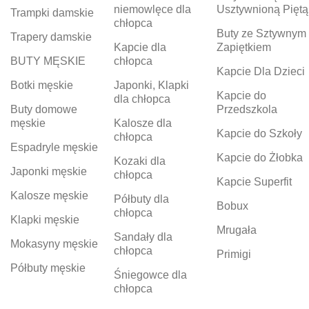
niemowlęce dla
Usztywnioną Piętą
Trampki damskie
chłopca
Buty ze Sztywnym
Trapery damskie
Kapcie dla
Zapiętkiem
BUTY MĘSKIE
chłopca
Kapcie Dla Dzieci
Botki męskie
Japonki, Klapki
Kapcie do
dla chłopca
Buty domowe
Przedszkola
męskie
Kalosze dla
Kapcie do Szkoły
chłopca
Espadryle męskie
Kapcie do Żłobka
Kozaki dla
Japonki męskie
chłopca
Kapcie Superfit
Kalosze męskie
Półbuty dla
Bobux
chłopca
Klapki męskie
Mrugała
Sandały dla
Mokasyny męskie
chłopca
Primigi
Półbuty męskie
Śniegowce dla
chłopca