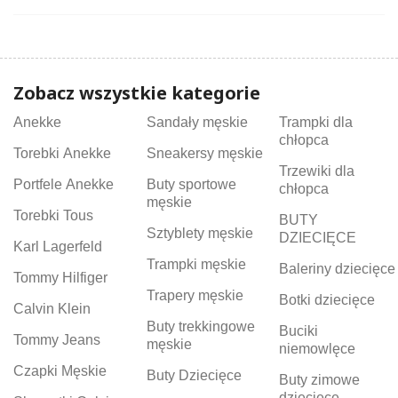
Zobacz wszystkie kategorie
Anekke
Sandały męskie
Trampki dla
chłopca
Torebki Anekke
Sneakersy męskie
Trzewiki dla
Portfele Anekke
Buty sportowe
chłopca
męskie
Torebki Tous
BUTY
Sztyblety męskie
DZIECIĘCE
Karl Lagerfeld
Trampki męskie
Baleriny dziecięce
Tommy Hilfiger
Trapery męskie
Botki dziecięce
Calvin Klein
Buty trekkingowe
Buciki
Tommy Jeans
męskie
niemowlęce
Czapki Męskie
Buty Dziecięce
Buty zimowe
dziecięce