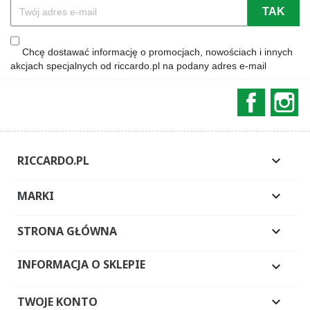
Chcę dostawać informację o promocjach, nowościach i innych
akcjach specjalnych od riccardo.pl na podany adres e-mail
Faceboo
In
RICCARDO.PL

MARKI

STRONA GŁÓWNA

INFORMACJA O SKLEPIE

TWOJE KONTO
