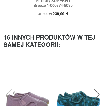
Półbuty SUPERFIT
Breeze 1-000374-8030
Cena
Cena
239,99 zł
319,00 zł
podstawowa
16 INNYCH PRODUKTÓW W TEJ
SAMEJ KATEGORII: