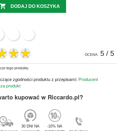

DODAJ DO KOSZYKA
5
/ 5
OCENA:
zcze tego produktu.
czące zgodności produktu z przepisami:
Producent
 za produkt
warto kupować w Riccardo.pl?
30 DNI NA
-10% NA