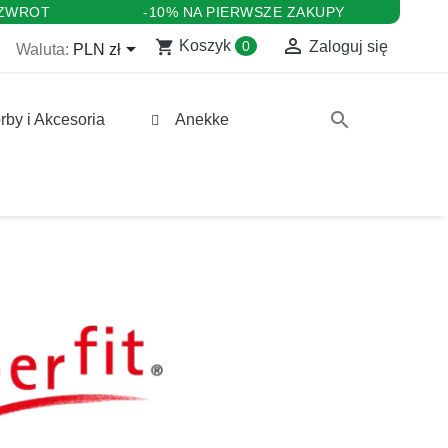
 ZWROT
-10% NA PIERWSZE ZAKUPY

shopping_cart

Koszyk
0
Zaloguj się
Waluta:
PLN zł
search
rby i Akcesoria
Anekke