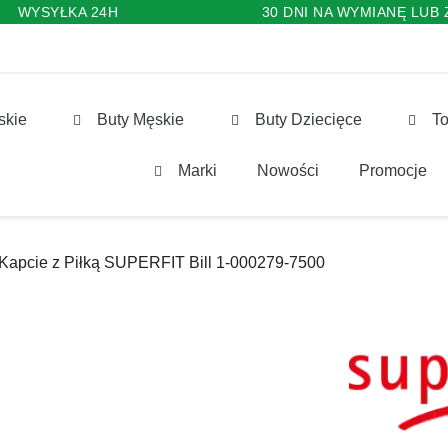
WYSYŁKA 24H
30 DNI NA WYMIANĘ LUB
skie
Buty Męskie
Buty Dziecięce
To
Marki
Nowości
Promocje
Kapcie z Piłką SUPERFIT Bill 1-000279-7500