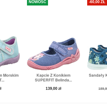
NOWOŚĆ
-60,00 ZŁ
em Morskim
Kapcie Z Konikiem
Sandały 


odgląd
Szybki podgląd
Sz
...
SUPERFIT Belinda...
,
25,
26
Rozmiary:
25,
26,
27,
28,
30,
Ro
31
Cena
Cen
ł
139,00 zł
189,9
pod