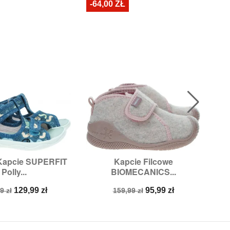
-64,00 ZŁ
Kapcie SUPERFIT
Kapcie Filcowe

ybki podgląd
Szybki podgląd
Polly...
BIOMECANICS...
zmiary:
21
Rozmiary:
24
a
Cena
Cena
Cena
129,99 zł
95,99 zł
9 zł
159,99 zł
stawowa
podstawowa