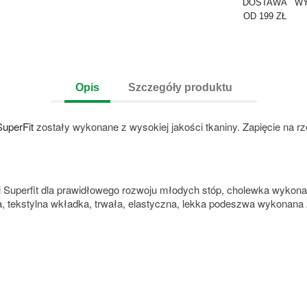
DOSTAWA
WY
OD 199 ZŁ
Opis
Szczegóły produktu
SuperFit
zostały wykonane z wysokiej jakości tkaniny. Zapięcie na r
 Superfit dla prawidłowego rozwoju młodych stóp, cholewka wykona
ka, tekstylna wkładka, trwała, elastyczna, lekka podeszwa wykonan