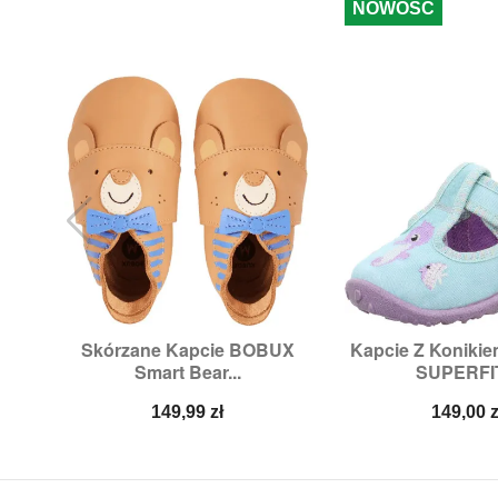
NOWOŚĆ
Skórzane Kapcie BOBUX
Kapcie Z Koniki


Szybki podgląd
Szybki p
Smart Bear...
SUPERFIT
Rozmiary:
M,
XL
Rozmiary:
24
Cena
Cena
149,99 zł
149,00 z