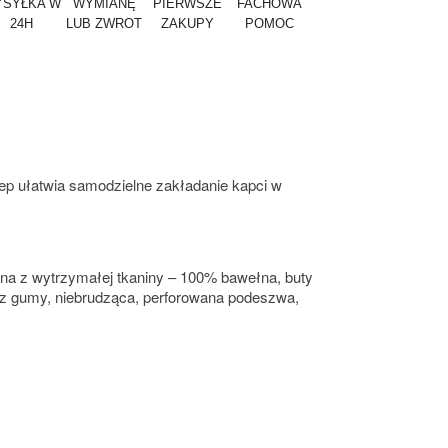
SYŁKA W
WYMIANĘ
PIERWSZE
FACHOWA
24H
LUB ZWROT
ZAKUPY
POMOC
zep ułatwia samodzielne zakładanie kapci w
na z wytrzymałej tkaniny – 100% bawełna, buty
a z gumy, niebrudząca, perforowana podeszwa,