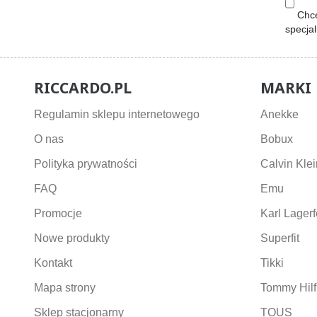
Chcę
specja
RICCARDO.PL
MARKI
Regulamin sklepu internetowego
Anekke
O nas
Bobux
Polityka prywatności
Calvin Klei
FAQ
Emu
Promocje
Karl Lagerf
Nowe produkty
Superfit
Kontakt
Tikki
Mapa strony
Tommy Hilf
Sklep stacjonarny
TOUS