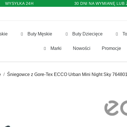
WYSYŁKA 24H
30 DNI NA WYMIANĘ LUB
skie
Buty Męskie
Buty Dziecięce
To
Marki
Nowości
Promocje
e
Śniegowce z Gore-Tex ECCO Urban Mini Night Sky 76480