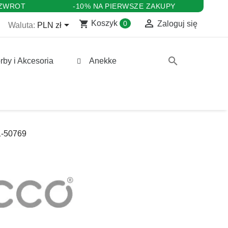
 ZWROT
-10% NA PIERWSZE ZAKUPY

shopping_cart

Koszyk
0
Zaloguj się
Waluta:
PLN zł
search
rby i Akcesoria
Anekke
1-50769