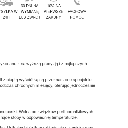
30 DNI NA
-10% NA
SYŁKA W
WYMIANĘ
PIERWSZE
FACHOWA
24H
LUB ZWROT
ZAKUPY
POMOC
konane z najwyższą precyzją i z najlepszych
 ciepłą wyściółką są przeznaczone specjalnie
podczas chłodnych miesięcy, oferując jednocześnie
ne paski. Wolna od związków perfluoroalkilowych
ące stopy w odpowiedniej temperaturze.
Unikalny bieżnik przekłada się na zwiększoną