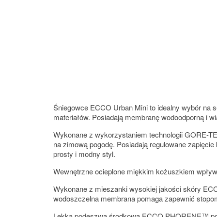
Śniegowce ECCO Urban Mini to idealny wybór na s
materiałów. Posiadają membranę wodoodporną i wiatr
Wykonane z wykorzystaniem technologii GORE-TEX
na zimową pogodę. Posiadają regulowane zapięcie 
prosty i modny styl.
Wewnętrzne ocieplone miękkim kożuszkiem wpływa n
Wykonane z mieszanki wysokiej jakości skóry ECCO
wodoszczelna membrana pomaga zapewnić stopom s
Lekka podeszwa środkowa ECCO PHORENE™ pomaga 