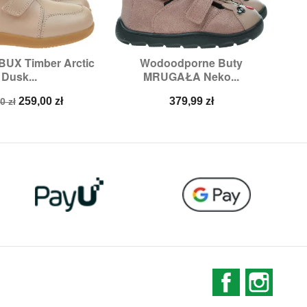
BUX Timber Arctic
Wodoodporne Buty
Śni

ybki podgląd
Szybki podgląd
Dusk...
MRUGAŁA Neko...
zmiary:
33
Rozmiary:
33
a
Cena
Cena
259,00 zł
379,99 zł
0 zł
stawowa
Facebook
Instag