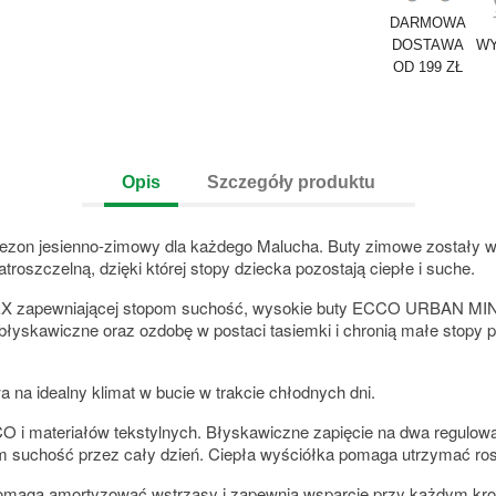
DARMOWA
DOSTAWA
WY
OD 199 ZŁ
Opis
Szczegóły produktu
ezon jesienno-zimowy dla każdego Malucha. Buty zimowe zostały wy
oszczelną, dzięki której stopy dziecka pozostają ciepłe i suche.
 zapewniającej stopom suchość, wysokie buty ECCO URBAN MINI z
błyskawiczne oraz ozdobę w postaci tasiemki i chronią małe stopy 
a idealny klimat w bucie w trakcie chłodnych dni.
 i materiałów tekstylnych. Błyskawiczne zapięcie na dwa regulowa
uchość przez cały dzień. Ciepła wyściółka pomaga utrzymać rosn
amortyzować wstrząsy i zapewnia wsparcie przy każdym kroku. 