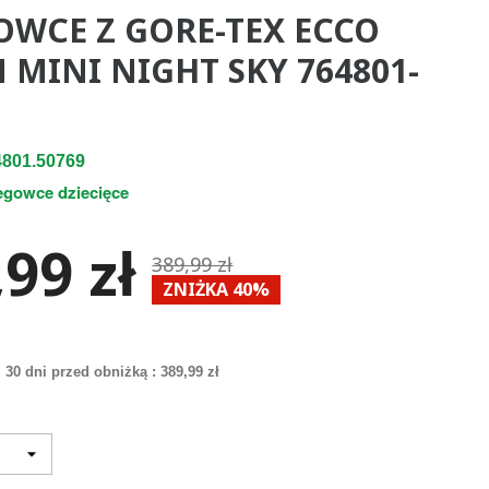
OWCE Z GORE-TEX ECCO
 MINI NIGHT SKY 764801-
801.50769
egowce dziecięce
99 zł
389,99 zł
ZNIŻKA 40%
 30 dni przed obniżką :
389,99 zł