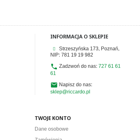
INFORMACJA O SKLEPIE
Strzeszyńska 173, Poznań,
NIP: 781 19 19 982
phone
Zadzwoń do nas:
727 61 61
61
email
Napisz do nas:
sklep@riccardo.pl
TWOJE KONTO
Dane osobowe
Zamówienia