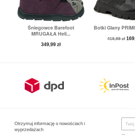
Śniegowce Barefoot
Botki Glany PRIM


Szybki podgląd
Szybki p
MRUGAŁA Heli...
Rozmiary:
25
Rozmiary
Cena
Ce
169
419,99 zł
Cena
podstawow
349,99 zł
Otrzymuj informację o nowościach i
wyprzedażach