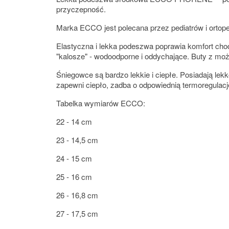
przyczepność.
Marka ECCO jest polecana przez pediatrów i ortope
Elastyczna i lekka podeszwa poprawia komfort cho
"kalosze" - wodoodporne i oddychające. Buty z możl
Śniegowce są bardzo lekkie i ciepłe. Posiadają le
zapewni ciepło, zadba o odpowiednią termoregulacj
Tabelka wymiarów ECCO:
22 - 14 cm
23 - 14,5 cm
24 - 15 cm
25 - 16 cm
26 - 16,8 cm
27 - 17,5 cm