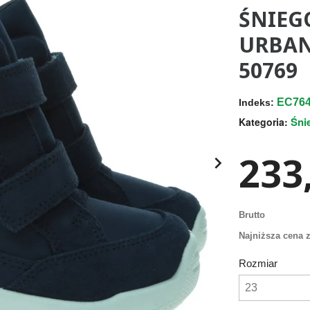
ŚNIEG
URBAN
50769
EC764
Indeks:
Śni
Kategoria:
233,

Brutto
Najniższa cena z
Rozmiar