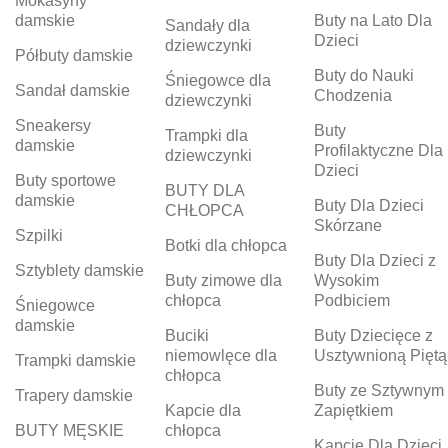
Mokasyny
damskie
Buty na Lato Dla
Sandały dla
Dzieci
dziewczynki
Półbuty damskie
Buty do Nauki
Śniegowce dla
Sandał damskie
Chodzenia
dziewczynki
Sneakersy
Buty
Trampki dla
damskie
Profilaktyczne Dla
dziewczynki
Dzieci
Buty sportowe
BUTY DLA
damskie
Buty Dla Dzieci
CHŁOPCA
Skórzane
Szpilki
Botki dla chłopca
Buty Dla Dzieci z
Sztyblety damskie
Buty zimowe dla
Wysokim
chłopca
Podbiciem
Śniegowce
damskie
Buciki
Buty Dziecięce z
niemowlęce dla
Usztywnioną Piętą
Trampki damskie
chłopca
Buty ze Sztywnym
Trapery damskie
Kapcie dla
Zapiętkiem
BUTY MĘSKIE
chłopca
Kapcie Dla Dzieci