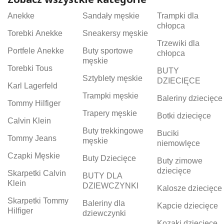
Anekke
Sandały męskie
Trampki dla
chłopca
Torebki Anekke
Sneakersy męskie
Trzewiki dla
Portfele Anekke
Buty sportowe
chłopca
męskie
Torebki Tous
BUTY
Sztyblety męskie
DZIECIĘCE
Karl Lagerfeld
Trampki męskie
Baleriny dziecięce
Tommy Hilfiger
Trapery męskie
Botki dziecięce
Calvin Klein
Buty trekkingowe
Buciki
Tommy Jeans
męskie
niemowlęce
Czapki Męskie
Buty Dziecięce
Buty zimowe
dziecięce
Skarpetki Calvin
BUTY DLA
Klein
DZIEWCZYNKI
Kalosze dziecięce
Skarpetki Tommy
Baleriny dla
Kapcie dziecięce
Hilfiger
dziewczynki
Kozaki dziecięce