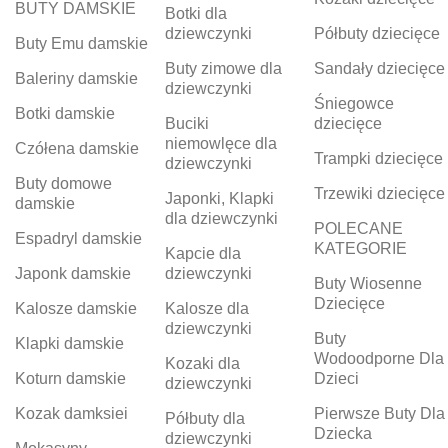
BUTY DAMSKIE
Botki dla
dziewczynki
Półbuty dziecięce
Buty Emu damskie
Buty zimowe dla
Sandały dziecięce
Baleriny damskie
dziewczynki
Śniegowce
Botki damskie
Buciki
dziecięce
niemowlęce dla
Czółena damskie
Trampki dziecięce
dziewczynki
Buty domowe
Trzewiki dziecięce
Japonki, Klapki
damskie
dla dziewczynki
POLECANE
Espadryl damskie
KATEGORIE
Kapcie dla
Japonk damskie
dziewczynki
Buty Wiosenne
Dziecięce
Kalosze damskie
Kalosze dla
dziewczynki
Buty
Klapki damskie
Wodoodporne Dla
Kozaki dla
Koturn damskie
Dzieci
dziewczynki
Kozak damksiei
Pierwsze Buty Dla
Półbuty dla
Dziecka
dziewczynki