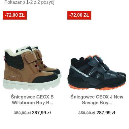
Pokazano 1-2 z 2 pozycji
-72,00 ZŁ
-72,00 ZŁ
Śniegowce GEOX B
Śniegowce GEOX J New
Willaboom Boy B...
Savage Boy...
Cena
Cena
Cena
Cena
287,99 zł
287,99 zł
359,99 zł
359,99 zł
podstawowa
podstawowa