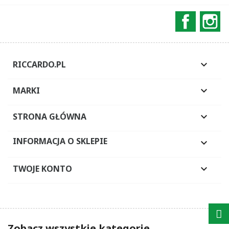
Faceboo
In
RICCARDO.PL

MARKI

STRONA GŁÓWNA

INFORMACJA O SKLEPIE

TWOJE KONTO

Zobacz wszystkie kategorie