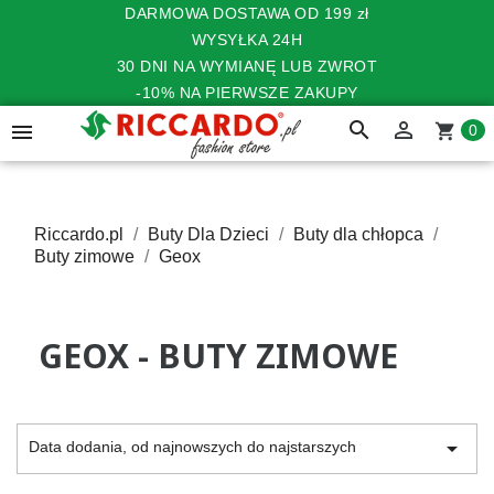
DARMOWA DOSTAWA OD 199 zł
WYSYŁKA 24H
30 DNI NA WYMIANĘ LUB ZWROT
-10% NA PIERWSZE ZAKUPY
search


shopping_cart
0
Riccardo.pl
Buty Dla Dzieci
Buty dla chłopca
Buty zimowe
Geox
GEOX - BUTY ZIMOWE

Data dodania, od najnowszych do najstarszych