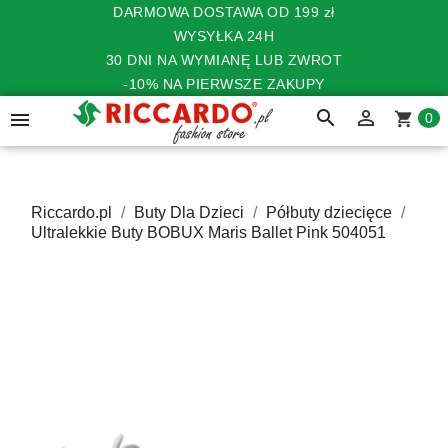
DARMOWA DOSTAWA OD 199 zł
WYSYŁKA 24H
30 DNI NA WYMIANĘ LUB ZWROT
-10% NA PIERWSZE ZAKUPY
search


shopping_cart
0
Riccardo.pl
Buty Dla Dzieci
Półbuty dziecięce
Ultralekkie Buty BOBUX Maris Ballet Pink 504051