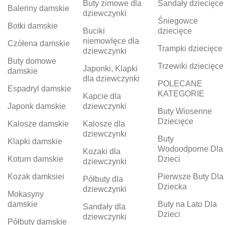
Buty zimowe dla
Sandały dziecięce
Baleriny damskie
dziewczynki
Śniegowce
Botki damskie
Buciki
dziecięce
niemowlęce dla
Czółena damskie
Trampki dziecięce
dziewczynki
Buty domowe
Trzewiki dziecięce
Japonki, Klapki
damskie
dla dziewczynki
POLECANE
Espadryl damskie
KATEGORIE
Kapcie dla
Japonk damskie
dziewczynki
Buty Wiosenne
Dziecięce
Kalosze damskie
Kalosze dla
dziewczynki
Buty
Klapki damskie
Wodoodporne Dla
Kozaki dla
Koturn damskie
Dzieci
dziewczynki
Kozak damksiei
Pierwsze Buty Dla
Półbuty dla
Dziecka
dziewczynki
Mokasyny
damskie
Buty na Lato Dla
Sandały dla
Dzieci
dziewczynki
Półbuty damskie