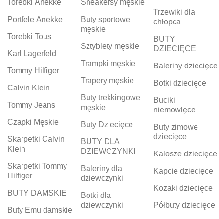
Torebki Anekke
Sneakersy męskie
Trzewiki dla
Portfele Anekke
Buty sportowe
chłopca
męskie
Torebki Tous
BUTY
Sztyblety męskie
DZIECIĘCE
Karl Lagerfeld
Trampki męskie
Baleriny dziecięce
Tommy Hilfiger
Trapery męskie
Botki dziecięce
Calvin Klein
Buty trekkingowe
Buciki
Tommy Jeans
męskie
niemowlęce
Czapki Męskie
Buty Dziecięce
Buty zimowe
dziecięce
Skarpetki Calvin
BUTY DLA
Klein
DZIEWCZYNKI
Kalosze dziecięce
Skarpetki Tommy
Baleriny dla
Kapcie dziecięce
Hilfiger
dziewczynki
Kozaki dziecięce
BUTY DAMSKIE
Botki dla
dziewczynki
Półbuty dziecięce
Buty Emu damskie