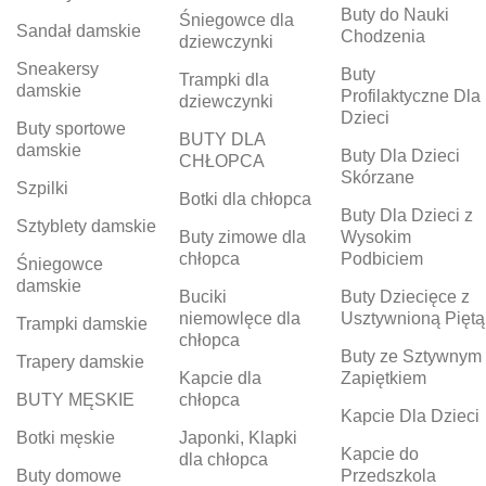
Buty do Nauki
Śniegowce dla
Sandał damskie
Chodzenia
dziewczynki
Sneakersy
Buty
Trampki dla
damskie
Profilaktyczne Dla
dziewczynki
Dzieci
Buty sportowe
BUTY DLA
damskie
Buty Dla Dzieci
CHŁOPCA
Skórzane
Szpilki
Botki dla chłopca
Buty Dla Dzieci z
Sztyblety damskie
Buty zimowe dla
Wysokim
chłopca
Podbiciem
Śniegowce
damskie
Buciki
Buty Dziecięce z
niemowlęce dla
Usztywnioną Piętą
Trampki damskie
chłopca
Buty ze Sztywnym
Trapery damskie
Kapcie dla
Zapiętkiem
BUTY MĘSKIE
chłopca
Kapcie Dla Dzieci
Botki męskie
Japonki, Klapki
Kapcie do
dla chłopca
Buty domowe
Przedszkola