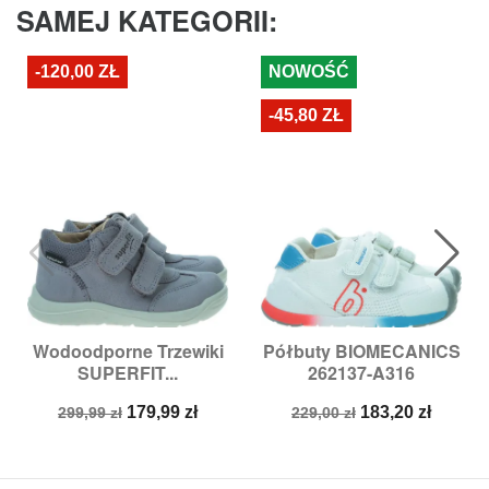
SAMEJ KATEGORII:
-120,00 ZŁ
NOWOŚĆ
-45,80 ZŁ
Wodoodporne Trzewiki
Półbuty BIOMECANICS
SUPERFIT...
262137-A316
Cena
Cena
Cena
Cena
179,99 zł
183,20 zł
299,99 zł
229,00 zł
podstawowa
podstawowa