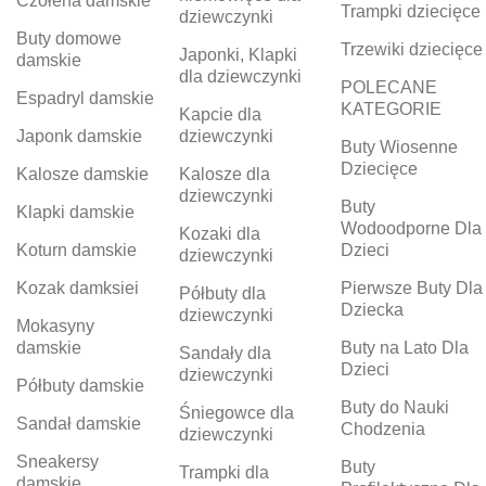
Czółena damskie
Trampki dziecięce
dziewczynki
Buty domowe
Trzewiki dziecięce
Japonki, Klapki
damskie
dla dziewczynki
POLECANE
Espadryl damskie
KATEGORIE
Kapcie dla
Japonk damskie
dziewczynki
Buty Wiosenne
Dziecięce
Kalosze damskie
Kalosze dla
dziewczynki
Buty
Klapki damskie
Wodoodporne Dla
Kozaki dla
Koturn damskie
Dzieci
dziewczynki
Kozak damksiei
Pierwsze Buty Dla
Półbuty dla
Dziecka
dziewczynki
Mokasyny
damskie
Buty na Lato Dla
Sandały dla
Dzieci
dziewczynki
Półbuty damskie
Buty do Nauki
Śniegowce dla
Sandał damskie
Chodzenia
dziewczynki
Sneakersy
Buty
Trampki dla
damskie