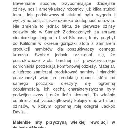
Bawełniane spodnie, przypominające dzisiejsze
dżinsy, nosili amerykańscy robotnicy już kilka stuleci
temu. Ich podstawowymi atutami była wygoda i
wytrzymałość, a także szeroka dostępność surowca.
Nie zmienia to jednak faktu, że pierwsze dżinsy
pojawiły się w Stanach Zjednoczonych za sprawą
niemieckiego imigranta Levi Straussa, który przybył
do Kalifornii w okresie gorączki złota z zamiarem
produkcji namiotów dla poszukiwaczy cennego
kruszcu. Szybko jednak przekonał się, że
poszukiwacze złota bardziej niż prowizorycznego
schronienia potrzebują komfortowej odzieży. Materiał,
z którego zamierzał produkować namioty i plandeki
przeznaczył więc na produkcję spodni, które od
samego początku cieszyły się ogromną
popularnością. Ich cechą charakterystyczną były
podwójne szwy i duża ilość kieszeni. To właśnie
ostatnie z nich zapoczątkowały kolejny etap w historii
dżinsów, w którym ogromną rolę odegrał Jackob
Davis…
Maleńkie nity przyczyną wielkiej rewolucji w
świecie dżinsów