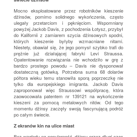
Mocno eksploatowane przez robotników kieszenie
dżinsów, pomimo solidnego wykończenia, często
ulegały przetarciom i pęknięciom. Wspomniany
powyżej Jackob Davis, z pochodzenia Łotysz, przybył
do Kalifornii z zamiarem szycia dżinsowych spodni,
których kieszenie byłyby wzmacniane nitami.
Niestety, obawiał się, że jego pomysł szybko trafi do
prężnie już działającej fabryki Levi Straussa.
Opatentowanie rozwiązania nie wchodziło w grę z
bardzo prostego powodu – Davis nie dysponował
dostateczną gotówką. Potrzebna suma 68 dolarów
półtora wieku temu stanowiła sporą poprzeczkę nie
tylko dla europejskiego imigranta. Jackob Davis
zaproponował więc Straussowi współpracę, która
zaowocowała patentem nr 139121 na wykończenie
kieszeni za pomocą metalowych nitów. Od tego
momentu dżinsy zaczęły swoją fascynującą podróż
po całym świecie.
Z ekranów kin na ulice miast
Bez względu na popularność, dżinsy przez długi czas