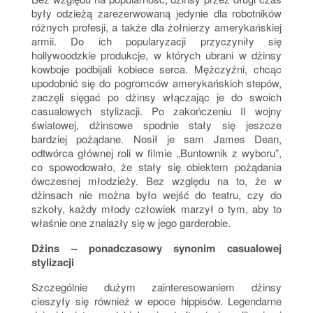
były odzieżą zarezerwowaną jedynie dla robotników
różnych profesji, a także dla żołnierzy amerykańskiej
armii. Do ich popularyzacji przyczyniły się
hollywoodzkie produkcje, w których ubrani w dżinsy
kowboje podbijali kobiece serca. Mężczyźni, chcąc
upodobnić się do pogromców amerykańskich stepów,
zaczęli sięgać po dżinsy włączając je do swoich
casualowych stylizacji. Po zakończeniu II wojny
światowej, dżinsowe spodnie stały się jeszcze
bardziej pożądane. Nosił je sam James Dean,
odtwórca głównej roli w filmie „Buntownik z wyboru”,
co spowodowało, że stały się obiektem pożądania
ówczesnej młodzieży. Bez względu na to, że w
dżinsach nie można było wejść do teatru, czy do
szkoły, każdy młody człowiek marzył o tym, aby to
właśnie one znalazły się w jego garderobie.
Dżins – ponadczasowy synonim casualowej
stylizacji
Szczególnie dużym zainteresowaniem dżinsy
cieszyły się również w epoce hippisów. Legendarne