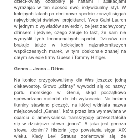
dzieci-kwiaty ozdabiały je haftami i aplikacjami
wyrażając w ten sposób swój indywidualny styl. W
kolejnych latach po denimowe spodnie zaczęli sięgać
najwybitniejsi światowi projektanci. Yves Saint-Lauren
w jednym z wywiadów stwierdził, że jest zachwycony
dżinsem i jedyne, czego żałuje to fakt, że sam nie
wymyślił tych fenomenalnych spodni. Dżinsów nie
brakuje także w kolekcjach najznakomitszych
współczesnych marek, w tym doskonale znanej na
całym świecie firmy Guess i Tommy Hilfiger.
Genes – Jeans – Dżins
Na koniec przygotowaliśmy dla Was jeszcze jedną
ciekawostkę. Słowo „dżinsy” wywodzi się od nazwy
portu morskiego w Genui, skąd początkowo
sprowadzano materiał do ich wykonania. Na belach
tkaniny stawiano pieczęć, na której widniała nazwa
miejscowości „Genes”, która przez lata wymawiana w
oparciu o amerykańską transkrypcję przekształciła
się w dzisiejsze słowo „jeans”. A jaka jest geneza
słowa „denim”? Historia jego powstania sięga XIX
wieku. Kiedy Levi Strauss zorientował się, że