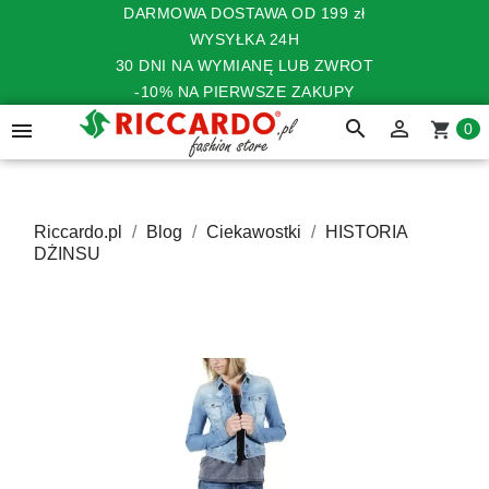
DARMOWA DOSTAWA OD 199 zł
WYSYŁKA 24H
30 DNI NA WYMIANĘ LUB ZWROT
-10% NA PIERWSZE ZAKUPY
search


shopping_cart
0
Riccardo.pl
Blog
Ciekawostki
HISTORIA
DŻINSU