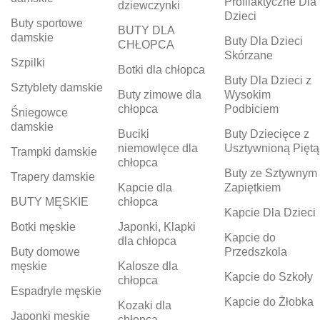
Profilaktyczne Dla
dziewczynki
Dzieci
Buty sportowe
BUTY DLA
damskie
Buty Dla Dzieci
CHŁOPCA
Skórzane
Szpilki
Botki dla chłopca
Buty Dla Dzieci z
Sztyblety damskie
Buty zimowe dla
Wysokim
chłopca
Podbiciem
Śniegowce
damskie
Buciki
Buty Dziecięce z
niemowlęce dla
Usztywnioną Piętą
Trampki damskie
chłopca
Buty ze Sztywnym
Trapery damskie
Kapcie dla
Zapiętkiem
BUTY MĘSKIE
chłopca
Kapcie Dla Dzieci
Botki męskie
Japonki, Klapki
Kapcie do
dla chłopca
Buty domowe
Przedszkola
męskie
Kalosze dla
Kapcie do Szkoły
chłopca
Espadryle męskie
Kapcie do Żłobka
Kozaki dla
Japonki męskie
chłopca