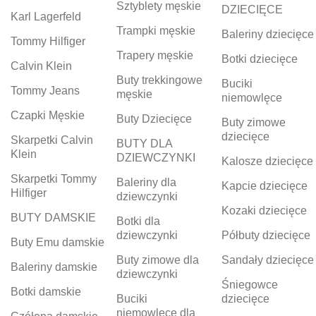
Sztyblety męskie
DZIECIĘCE
Karl Lagerfeld
Trampki męskie
Baleriny dziecięce
Tommy Hilfiger
Trapery męskie
Botki dziecięce
Calvin Klein
Buty trekkingowe
Buciki
Tommy Jeans
męskie
niemowlęce
Czapki Męskie
Buty Dziecięce
Buty zimowe
dziecięce
Skarpetki Calvin
BUTY DLA
Klein
DZIEWCZYNKI
Kalosze dziecięce
Skarpetki Tommy
Baleriny dla
Kapcie dziecięce
Hilfiger
dziewczynki
Kozaki dziecięce
BUTY DAMSKIE
Botki dla
dziewczynki
Półbuty dziecięce
Buty Emu damskie
Buty zimowe dla
Sandały dziecięce
Baleriny damskie
dziewczynki
Śniegowce
Botki damskie
Buciki
dziecięce
niemowlęce dla